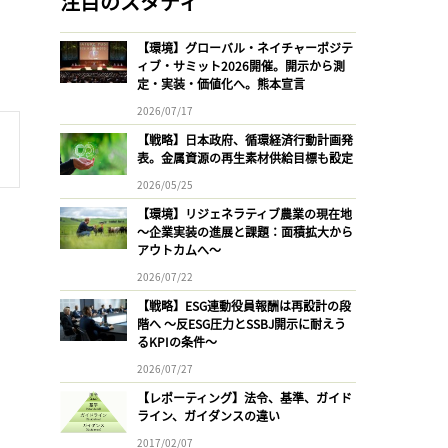
注目のスタディ
【環境】グローバル・ネイチャーポジテ
ィブ・サミット2026開催。開示から測
定・実装・価値化へ。熊本宣言
2026/07/17
【戦略】日本政府、循環経済行動計画発
表。金属資源の再生素材供給目標も設定
2026/05/25
【環境】リジェネラティブ農業の現在地
〜企業実装の進展と課題：面積拡大から
アウトカムへ〜
2026/07/22
【戦略】ESG連動役員報酬は再設計の段
階へ 〜反ESG圧力とSSBJ開示に耐えう
るKPIの条件〜
2026/07/27
【レポーティング】法令、基準、ガイド
ライン、ガイダンスの違い
2017/02/07