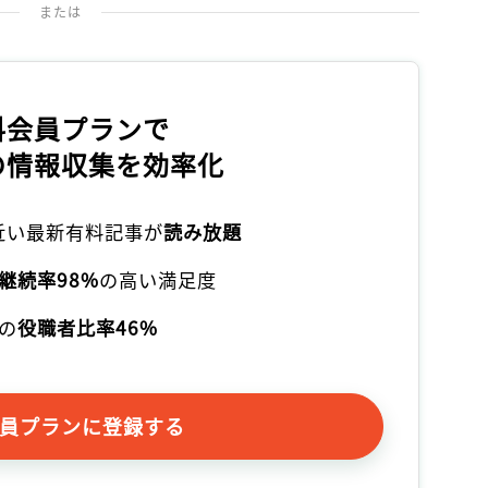
記事をお気に入りに保存するには
または
ログインが必要です
ログイン
会員登録
料会員プランで
の情報収集を効率化
本近い最新有料記事が
読み放題
継続率98%
の高い満足度
の
役職者比率46%
員プランに登録する