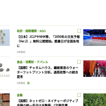
政府・国際機関・NGO
【日本】JCLPやNHK等、「2050年の天気予報
（Ver.2）」無料公開開始。酷暑日が全国各地
に
4時間前
食品・消費財・アパレル
【国際】チャタムハウス、繊維貿易のウォー
ターフットプリント分析。通商政策への統合
提言
5時間前
金融
【国際】ネットゼロ・ネイチャーポジティブ
金融の統一手法は未整備。CPI報告書