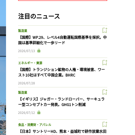
注目のニュース
製造業
【国際】WP.29、レベル4自動運転国際基準を採択。中
国は基準詳細化で一歩リード
2026/07/13
エネルギー・資源
【国際】トランジション鉱物の人権・環境被害、ワー
スト10社はすべて中国企業。BHRC
2026/07/28
製造業
【イギリス】ジャガー・ランドローバー、サーキュラ
ー型コンセプトカー発表。GHG1トン削減
2026/07/12
食品・消費財・アパレル
【日本】サントリーHD、熊本・益城町で耕作放棄水田