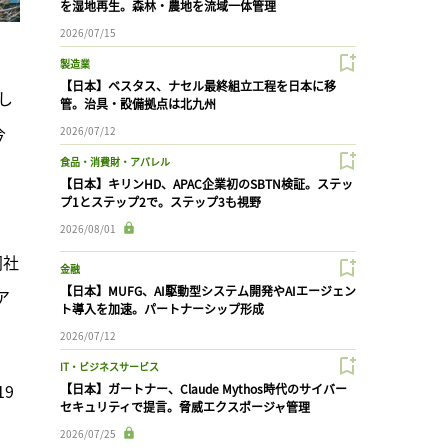
を湿地再生。森林・農地を流域一体管理
2026/07/15
製造業
【日本】ベスタス、ナセル最終組立工程を日本に移
し
管。治具・設備拠点は北九州
今
2026/07/12
食品・消費財・アパレル
【日本】キリンHD、APAC企業初のSBTN検証。ステッ
プ1とステップ2で。ステップ3も視野
2026/08/01
同社
金融
【日本】MUFG、AI駆動型システム開発やAIエージェン
ア
ト導入を加速。パートナーシップ形成
2026/07/12
IT・ビジネスサービス
9
【日本】ガートナー、Claude Mythos時代のサイバー
セキュリティで提言。脅威エクスポージャ管理
2026/07/25