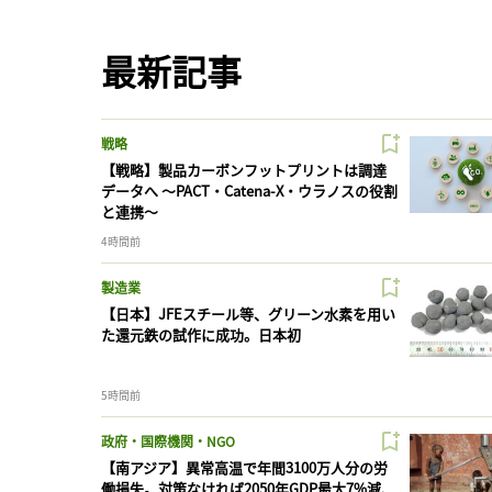
最新記事
戦略
【戦略】製品カーボンフットプリントは調達
データへ 〜PACT・Catena-X・ウラノスの役割
と連携〜
4時間前
製造業
【日本】JFEスチール等、グリーン水素を用い
た還元鉄の試作に成功。日本初
5時間前
政府・国際機関・NGO
【南アジア】異常高温で年間3100万人分の労
働損失。対策なければ2050年GDP最大7%減、