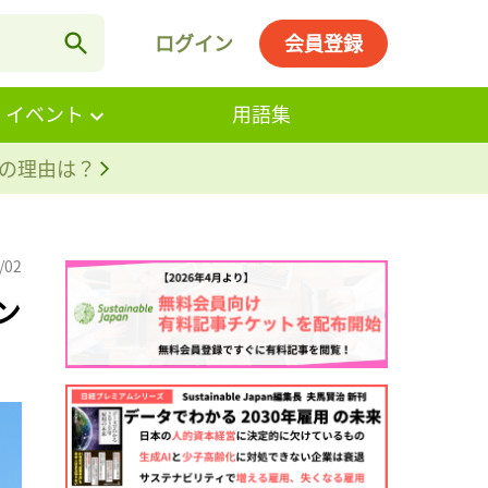
ログイン
会員登録
・イベント
用語集
。その理由は？
/02
ン