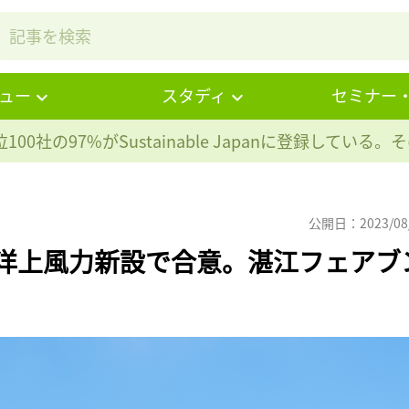
ュー
スタディ
セミナー
100社の97%が
Sustainable Japanに登録している
公開日：2023/08
、洋上風力新設で合意。湛江フェアブ