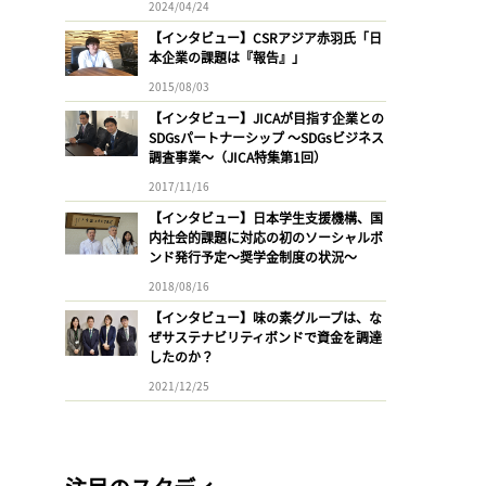
2024/04/24
【インタビュー】CSRアジア赤羽氏「日
本企業の課題は『報告』」
2015/08/03
【インタビュー】JICAが目指す企業との
SDGsパートナーシップ 〜SDGsビジネス
調査事業〜（JICA特集第1回）
2017/11/16
【インタビュー】日本学生支援機構、国
内社会的課題に対応の初のソーシャルボ
ンド発行予定〜奨学金制度の状況〜
2018/08/16
【インタビュー】味の素グループは、な
ぜサステナビリティボンドで資金を調達
したのか？
2021/12/25