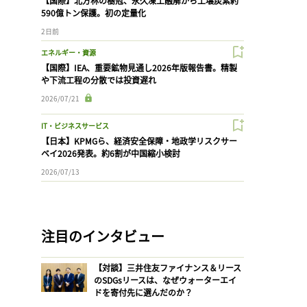
【国際】北方林の樹冠、永久凍土融解から土壌炭素約
590億トン保護。初の定量化
2日前
エネルギー・資源
【国際】IEA、重要鉱物見通し2026年版報告書。精製
や下流工程の分散では投資遅れ
2026/07/21
IT・ビジネスサービス
【日本】KPMGら、経済安全保障・地政学リスクサー
ベイ2026発表。約6割が中国縮小検討
2026/07/13
注目のインタビュー
【対談】三井住友ファイナンス＆リース
のSDGsリースは、なぜウォーターエイ
ドを寄付先に選んだのか？