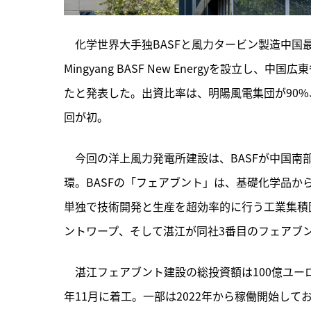
　化学世界大手独BASFと風力タービン製造中国最大
Mingyang BASF New Energyを設立
たと発表した。出資比率は、明陽風電集団が90%
回が初。
　今回の洋上風力発電所建設は、
BASFが中国
環。BASFの「フェアブント」は、基礎化学品
単独で技術開発と生産を超効率的に行う工業集積
ントワープ、そして湛江が同社3番目のフェアブ
　湛江フェアブント建設の総投資額は100億ユーロ（
年11月に着工。一部は2022年から稼働開始して