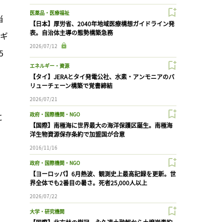
医薬品・医療福祉
当
【日本】厚労省、2040年地域医療構想ガイドライン発
表。自治体主導の態勢構築急務
ルギ
2026/07/12
5
エネルギー・資源
【タイ】JERAとタイ発電公社、水素・アンモニアのバ
リューチェーン構築で覚書締結
2026/07/21
政府・国際機関・NGO
に
【国際】南極海に世界最大の海洋保護区誕生。南極海
洋生物資源保存条約で加盟国が合意
2016/11/16
政府・国際機関・NGO
【ヨーロッパ】6月熱波、観測史上最高記録を更新。世
界全体でも2番目の暑さ。死者25,000人以上
2026/07/22
大学・研究機関