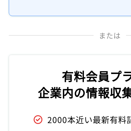
または
有料会員プ
企業内の情報収
2000本近い最新有料