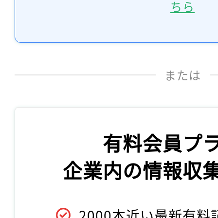
ちら
または
有料会員プ
企業内の情報収
2000本近い最新有料