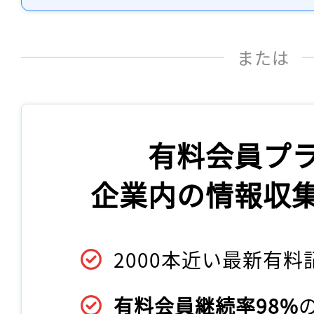
または
有料会員プ
企業内の情報収
2000本近い最新有料
有料会員継続率98%