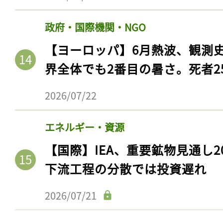
ログイン
政府・国際機関・NGO
【ヨーロッパ】6月熱波、観測
会員登録
界全体でも2番目の暑さ。死者25
2026/07/22
エネルギー・資源
【国際】IEA、重要鉱物見通し2
下流工程の分散では投資遅れ
2026/07/21