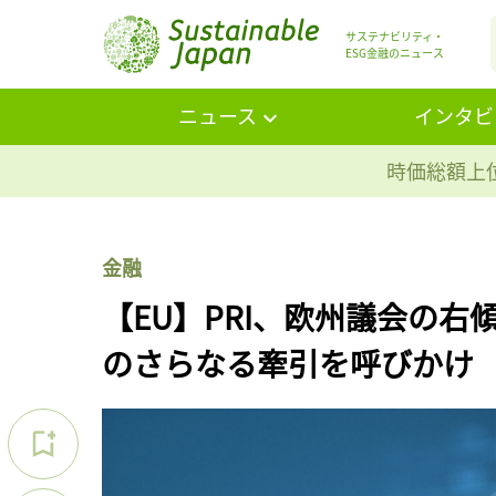
サステナビリティ・
ESG金融のニュース
ニュース
インタビ
時価総額上位
金融
【EU】PRI、欧州議会の
のさらなる牽引を呼びかけ