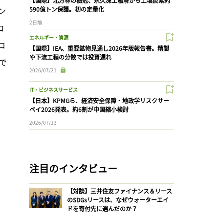
【国際】北方林の樹冠、永久凍土融解から土壌炭素約
ン
590億トン保護。初の定量化
2日前
ロ
エネルギー・資源
ロ
【国際】IEA、重要鉱物見通し2026年版報告書。精製
や下流工程の分散では投資遅れ
で
2026/07/21
IT・ビジネスサービス
【日本】KPMGら、経済安全保障・地政学リスクサー
ベイ2026発表。約6割が中国縮小検討
2026/07/13
注目のインタビュー
【対談】三井住友ファイナンス＆リース
のSDGsリースは、なぜウォーターエイ
ドを寄付先に選んだのか？