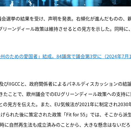
欧州議会選挙の結果を受け、声明を発表。右傾化が進んだものの、
EUグリーンディール政策は維持させるとの見方を示した。同時に
のための愛国者」結成。84議席で議会第3党に（2024年7月1
I及びIIGCCと、政府関係者によるパネルディスカッションの結
きたことで、欧州議会でのEUグリーンディール政策への支持に
見方を伝えた。また、EU気候法が2021年に制定され2030
られた後に策定された政策「Fit for 55」では、そこから派
同時に自然再生法も成立済みのことから、大きな懸念はないだろ