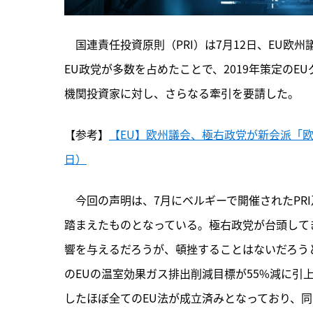
　国連責任投資原則（PRI）は7月12日、EU
EU政党が多数を占めたことで、2019年策定の
機関投資家に対し、さらなる牽引を要請した。
【参考】
【EU】欧州議会、極右政党が新会派「欧州
日）
　今回の声明は、
7月にベルギーで開催されたPR
踏まえたものとなっている。極右政党が台頭して
響を与えるだろうが、頓挫することはないだろうとの
のEUの温室効果ガス排出削減目標が55%減に引上げ
したほぼ全てのEU法が成立済みとなっており、