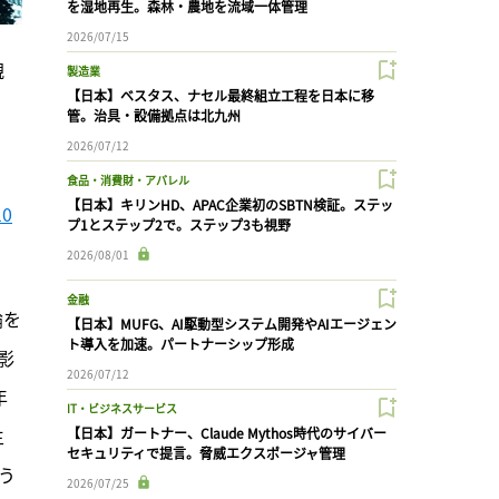
を湿地再生。森林・農地を流域一体管理
2026/07/15
親
製造業
【日本】ベスタス、ナセル最終組立工程を日本に移
、
管。治具・設備拠点は北九州
2026/07/12
食品・消費財・アパレル
【日本】キリンHD、APAC企業初のSBTN検証。ステッ
0
プ1とステップ2で。ステップ3も視野
2026/08/01
金融
論を
【日本】MUFG、AI駆動型システム開発やAIエージェン
ト導入を加速。パートナーシップ形成
影
2026/07/12
年
IT・ビジネスサービス
生
【日本】ガートナー、Claude Mythos時代のサイバー
セキュリティで提言。脅威エクスポージャ管理
う
2026/07/25