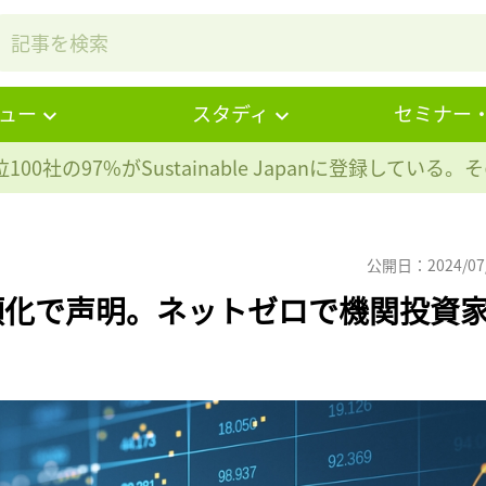
ュー
スタディ
セミナー
100社の97%が
Sustainable Japanに登録している
公開日：2024/07
右傾化で声明。ネットゼロで機関投資