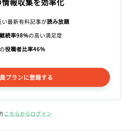
の情報収集を効率化
本近い最新有料記事が
読み放題
継続率98%
の高い満足度
の
役職者比率46%
員プランに登録する
方
こちらからログイン