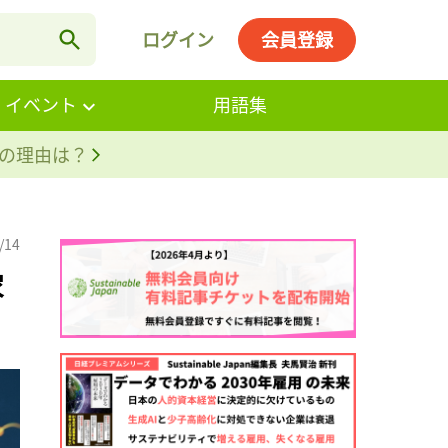
ログイン
会員登録
・イベント
用語集
。その理由は？
/14
家