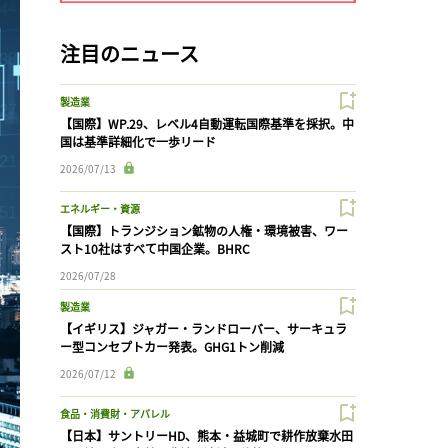
注目のニュース
製造業
【国際】WP.29、レベル4自動運転国際基準を採択。中
国は基準詳細化で一歩リード
2026/07/13
エネルギー・資源
【国際】トランジション鉱物の人権・環境被害、ワー
スト10社はすべて中国企業。BHRC
2026/07/28
製造業
【イギリス】ジャガー・ランドローバー、サーキュラ
ー型コンセプトカー発表。GHG1トン削減
2026/07/12
食品・消費財・アパレル
【日本】サントリーHD、熊本・益城町で耕作放棄水田