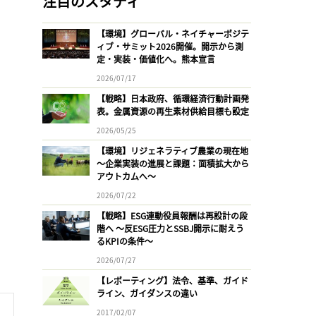
注目のスタディ
【環境】グローバル・ネイチャーポジテ
ィブ・サミット2026開催。開示から測
定・実装・価値化へ。熊本宣言
2026/07/17
【戦略】日本政府、循環経済行動計画発
表。金属資源の再生素材供給目標も設定
2026/05/25
【環境】リジェネラティブ農業の現在地
〜企業実装の進展と課題：面積拡大から
アウトカムへ〜
2026/07/22
【戦略】ESG連動役員報酬は再設計の段
階へ 〜反ESG圧力とSSBJ開示に耐えう
るKPIの条件〜
2026/07/27
【レポーティング】法令、基準、ガイド
ライン、ガイダンスの違い
2017/02/07