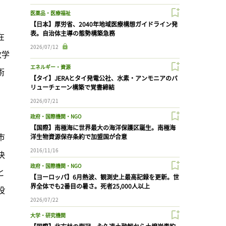
医薬品・医療福祉
【日本】厚労省、2040年地域医療構想ガイドライン発
表。自治体主導の態勢構築急務
在
2026/07/12
政学
エネルギー・資源
術
【タイ】JERAとタイ発電公社、水素・アンモニアのバ
リューチェーン構築で覚書締結
に
2026/07/21
政府・国際機関・NGO
【国際】南極海に世界最大の海洋保護区誕生。南極海
市
洋生物資源保存条約で加盟国が合意
2016/11/16
決
政府・国際機関・NGO
と
【ヨーロッパ】6月熱波、観測史上最高記録を更新。世
界全体でも2番目の暑さ。死者25,000人以上
投
2026/07/22
大学・研究機関