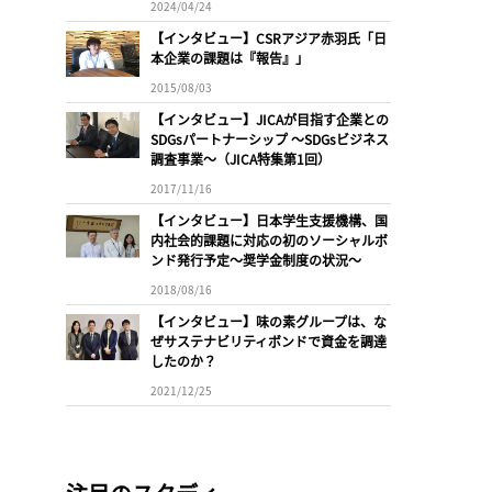
2024/04/24
【インタビュー】CSRアジア赤羽氏「日
本企業の課題は『報告』」
2015/08/03
【インタビュー】JICAが目指す企業との
SDGsパートナーシップ 〜SDGsビジネス
調査事業〜（JICA特集第1回）
2017/11/16
【インタビュー】日本学生支援機構、国
内社会的課題に対応の初のソーシャルボ
ンド発行予定〜奨学金制度の状況〜
2018/08/16
【インタビュー】味の素グループは、な
ぜサステナビリティボンドで資金を調達
したのか？
2021/12/25