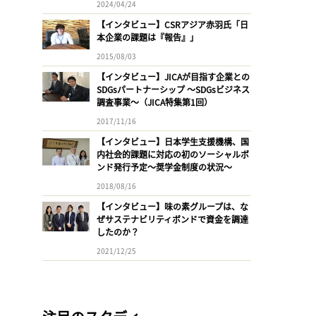
2024/04/24
【インタビュー】CSRアジア赤羽氏「日
本企業の課題は『報告』」
2015/08/03
【インタビュー】JICAが目指す企業との
SDGsパートナーシップ 〜SDGsビジネス
調査事業〜（JICA特集第1回）
2017/11/16
【インタビュー】日本学生支援機構、国
内社会的課題に対応の初のソーシャルボ
ンド発行予定〜奨学金制度の状況〜
2018/08/16
【インタビュー】味の素グループは、な
ぜサステナビリティボンドで資金を調達
したのか？
2021/12/25