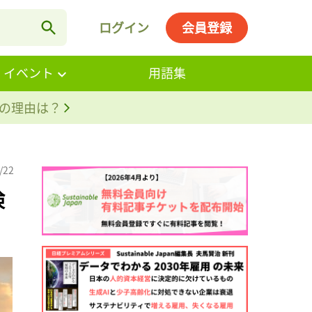
ログイン
会員登録
・イベント
用語集
。その理由は？
/22
検