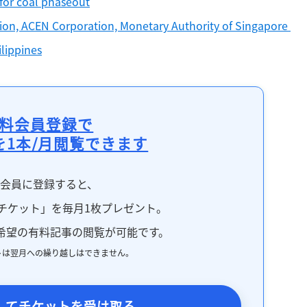
for coal phaseout
記事をお気に入りに保存するには
on, ACEN Corporation, Monetary Authority of Singapore 
ログインが必要です
ilippines
ログイン
会員登録
料会員登録で
を1本/月閲覧できます
料会員に登録すると、
チケット」を毎月1枚プレゼント。
希望の有料記事の閲覧が可能です。
トは翌月への繰り越しはできません。
してチケットを受け取る