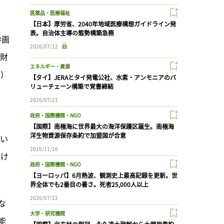
医薬品・医療福祉
【日本】厚労省、2040年地域医療構想ガイドライン発
表。自治体主導の態勢構築急務
参画
2026/07/12
ー財
エネルギー・資源
N）
【タイ】JERAとタイ発電公社、水素・アンモニアのバ
リューチェーン構築で覚書締結
2026/07/21
政府・国際機関・NGO
【国際】南極海に世界最大の海洋保護区誕生。南極海
洋生物資源保存条約で加盟国が合意
用い
2016/11/16
設け
政府・国際機関・NGO
【ヨーロッパ】6月熱波、観測史上最高記録を更新。世
界全体でも2番目の暑さ。死者25,000人以上
2026/07/22
な
大学・研究機関
能