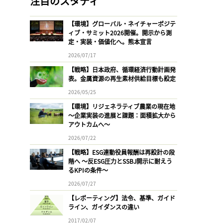
注目のスタディ
【環境】グローバル・ネイチャーポジテ
ィブ・サミット2026開催。開示から測
定・実装・価値化へ。熊本宣言
2026/07/17
【戦略】日本政府、循環経済行動計画発
表。金属資源の再生素材供給目標も設定
2026/05/25
【環境】リジェネラティブ農業の現在地
〜企業実装の進展と課題：面積拡大から
アウトカムへ〜
2026/07/22
【戦略】ESG連動役員報酬は再設計の段
階へ 〜反ESG圧力とSSBJ開示に耐えう
るKPIの条件〜
2026/07/27
【レポーティング】法令、基準、ガイド
ライン、ガイダンスの違い
2017/02/07