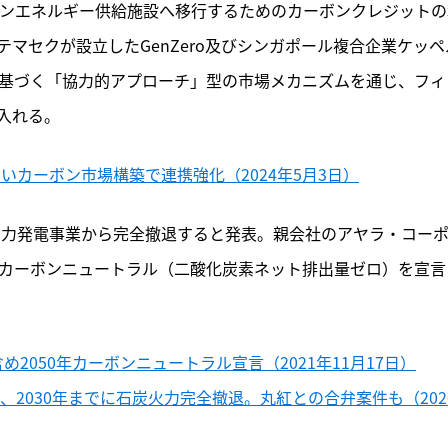
ーンエネルギー供給施設へ移行するためのカーボンクレジットの
マセクが設立したGenZero及びシンガポール複合企業ケッペ
に基づく「協力的アプローチ」型の市場メカニズムを通じ、フィ
入れる。
の高いカーボン市場構築で連携強化（2024年5月3日）
炭火力発電事業から完全撤退すると発表。親会社のアヤラ・コー
50年カーボンニュートラル（二酸化炭素ネット排出量ゼロ）を宣言
2050年カーボンニュートラル宣言（2021年11月17日）
、2030年までに石炭火力完全撤退。丸紅との合弁案件も（202