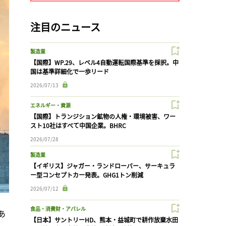
注目のニュース
製造業
【国際】WP.29、レベル4自動運転国際基準を採択。中
国は基準詳細化で一歩リード
2026/07/13
エネルギー・資源
【国際】トランジション鉱物の人権・環境被害、ワー
スト10社はすべて中国企業。BHRC
2026/07/28
製造業
【イギリス】ジャガー・ランドローバー、サーキュラ
ー型コンセプトカー発表。GHG1トン削減
2026/07/12
食品・消費財・アパレル
あ
【日本】サントリーHD、熊本・益城町で耕作放棄水田