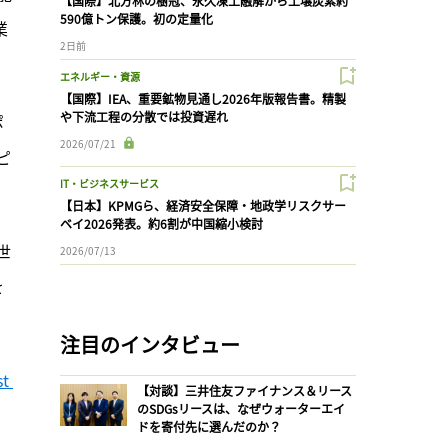
【国際】北方林の樹冠、永久凍土融解から土壌炭素約
590億トン保護。初の定量化
業
2日前
エネルギー・資源
【国際】IEA、重要鉱物見通し2026年版報告書。精製
や下流工程の分散では投資遅れ
ポ
2026/07/21
ピ
IT・ビジネスサービス
【日本】KPMGら、経済安全保障・地政学リスクサー
ベイ2026発表。約6割が中国縮小検討
世
2026/07/13
を
注目のインタビュー
t 
【対談】三井住友ファイナンス＆リース
のSDGsリースは、なぜウォーターエイ
ドを寄付先に選んだのか？