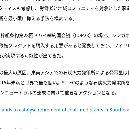
ラクティスも考慮し、労働者と地域コミュニティを対象とした職
響を最小限に抑える手法を模索する。
動枠組条約第28回ドバイ締約国会議（COP28）の場で、シンガ
移転クレジットを購入する用意があると発表しており、フィリ
転が実現する可能性が出てきた。
の最大の原因。東南アジアでの石炭火力発電所による発電量は
15年未満と世界で最も低い。SLTECのような石炭火力発電所
ボンニュートラルの達成に向けて重要なアクションとなる。　
nds to catalyse retirement of coal-fired plants in Southeas