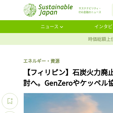
サステナビリティ・
ESG金融のニュース
ニュース
インタビ
時価総額上位
エネルギー・資源
【フィリピン】石炭火力廃
討へ。GenZeroやケッペル