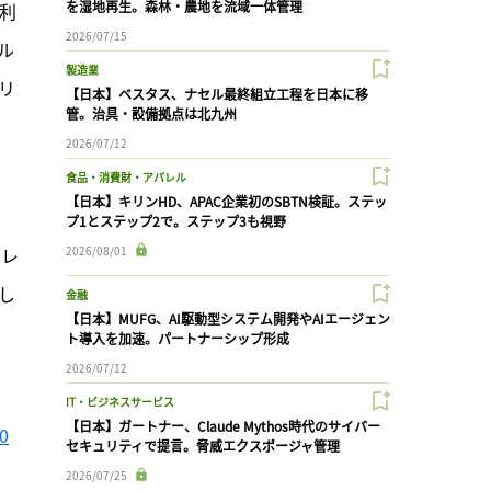
を湿地再生。森林・農地を流域一体管理
利
2026/07/15
ル
製造業
リ
【日本】ベスタス、ナセル最終組立工程を日本に移
管。治具・設備拠点は北九州
2026/07/12
食品・消費財・アパレル
【日本】キリンHD、APAC企業初のSBTN検証。ステッ
プ1とステップ2で。ステップ3も視野
ポレ
2026/08/01
し
金融
【日本】MUFG、AI駆動型システム開発やAIエージェン
ト導入を加速。パートナーシップ形成
2026/07/12
IT・ビジネスサービス
【日本】ガートナー、Claude Mythos時代のサイバー
0
セキュリティで提言。脅威エクスポージャ管理
2026/07/25