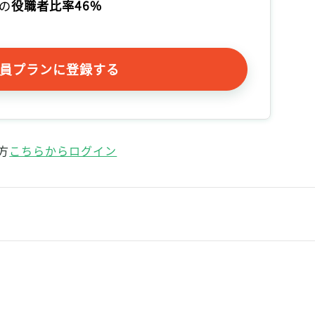
の
役職者比率46%
員プランに登録する
方
こちらからログイン