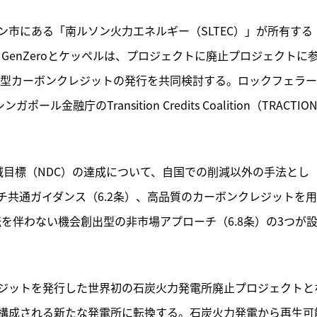
市にある「南ルソン火力エネルギー（SLTEC）」が所有する
GenZeroとケッペルは、プロジェクトに廃止プロジェクトに
行型カーボンクレジットの発行を共同検討する。ロックフェラ
）と、シンガポール金融庁のTransition Credits Coalition（TRACTIO
減目標（NDC）の達成について、自国での削減以外の手法とし
共通ガイダンス（6.2条）、高品質のカーボンクレジットを
転を伴わない機会創出型の非市場アプローチ（6.8条）の3つが
ジットを発行した世界初の石炭火力発電所廃止プロジェクトと
構成される新たな発電所に転換する。石炭火力発電から再生可