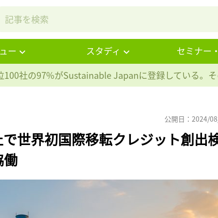
ュー
スタディ
セミナー
100社の97%が
Sustainable Japanに登録している
公開日：2024/08
止で世界初国際移転クレジット創出
協働