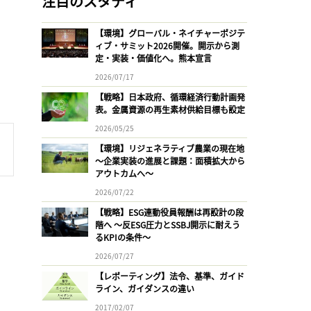
注目のスタディ
【環境】グローバル・ネイチャーポジテ
ィブ・サミット2026開催。開示から測
定・実装・価値化へ。熊本宣言
2026/07/17
【戦略】日本政府、循環経済行動計画発
表。金属資源の再生素材供給目標も設定
2026/05/25
【環境】リジェネラティブ農業の現在地
〜企業実装の進展と課題：面積拡大から
アウトカムへ〜
2026/07/22
【戦略】ESG連動役員報酬は再設計の段
階へ 〜反ESG圧力とSSBJ開示に耐えう
るKPIの条件〜
2026/07/27
【レポーティング】法令、基準、ガイド
ライン、ガイダンスの違い
2017/02/07