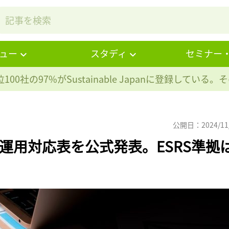
ュー
スタディ
セミナー
100社の97%が
Sustainable Japanに登録している
公開日：2024/11
相互運用対応表を公式発表。ESRS準拠