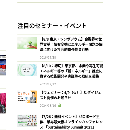
注目のセミナー・イベント
【8/8 東京・シンポジウム】金融界の世
界貢献：気候変動とエネルギー問題の解
決に向けた社会的責任投資行動
2016/07/28
【8/10：締切】東京都、水素や再生可能
エネルギー等の「新エネルギー」推進に
資する技術開発や実証等の取組を募集
2023/07/12
【ウェビナー：4/9（火）】SJダイジェ
スト開催のお知らせ
2024/03/16
【7/26：無料イベント】ゼロボード主
催、業界最大級オンラインカンファレン
ス 「Sustainability Summit 2023」