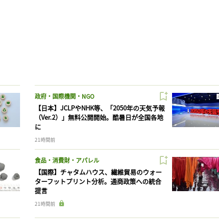
政府・国際機関・NGO
【日本】JCLPやNHK等、「2050年の天気予報
（Ver.2）」無料公開開始。酷暑日が全国各地
に
21時間前
食品・消費財・アパレル
【国際】チャタムハウス、繊維貿易のウォー
ターフットプリント分析。通商政策への統合
提言
21時間前