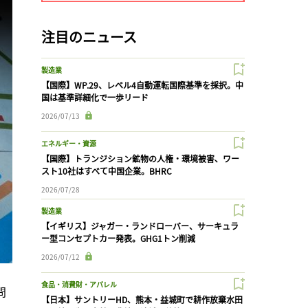
注目のニュース
製造業
【国際】WP.29、レベル4自動運転国際基準を採択。中
国は基準詳細化で一歩リード
2026/07/13
エネルギー・資源
【国際】トランジション鉱物の人権・環境被害、ワー
スト10社はすべて中国企業。BHRC
2026/07/28
製造業
【イギリス】ジャガー・ランドローバー、サーキュラ
ー型コンセプトカー発表。GHG1トン削減
2026/07/12
食品・消費財・アパレル
問
【日本】サントリーHD、熊本・益城町で耕作放棄水田