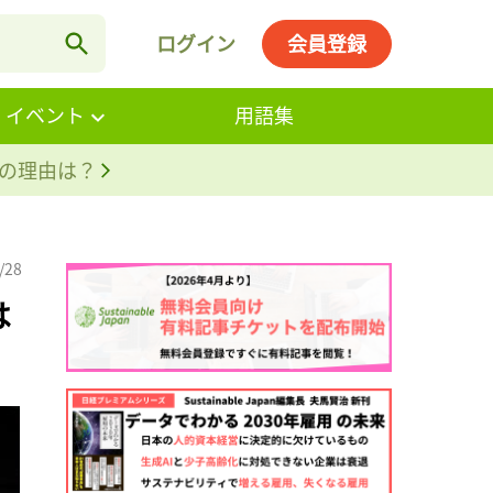
ログイン
会員登録
・イベント
用語集
。その理由は？
/28
は