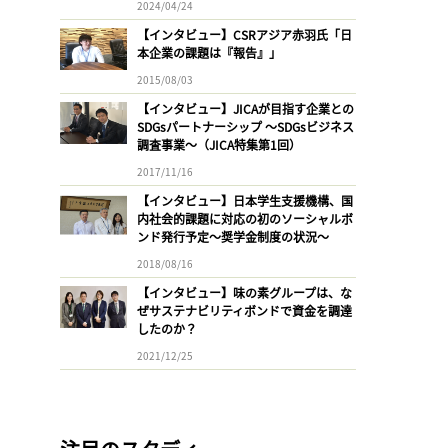
2024/04/24
【インタビュー】CSRアジア赤羽氏「日
本企業の課題は『報告』」
2015/08/03
【インタビュー】JICAが目指す企業との
SDGsパートナーシップ 〜SDGsビジネス
調査事業〜（JICA特集第1回）
2017/11/16
【インタビュー】日本学生支援機構、国
内社会的課題に対応の初のソーシャルボ
ンド発行予定〜奨学金制度の状況〜
2018/08/16
【インタビュー】味の素グループは、な
ぜサステナビリティボンドで資金を調達
したのか？
2021/12/25