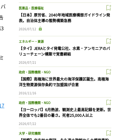
・バ
医薬品・医療福祉
【日本】厚労省、2040年地域医療構想ガイドライン発
告
表。自治体主導の態勢構築急務
3
2026/07/12
エネルギー・資源
【タイ】JERAとタイ発電公社、水素・アンモニアのバ
リューチェーン構築で覚書締結
ミ
2026/07/21
政府・国際機関・NGO
【国際】南極海に世界最大の海洋保護区誕生。南極海
洋生物資源保存条約で加盟国が合意
2016/11/16
政府・国際機関・NGO
17
【ヨーロッパ】6月熱波、観測史上最高記録を更新。世
界全体でも2番目の暑さ。死者25,000人以上
2026/07/22
大学・研究機関