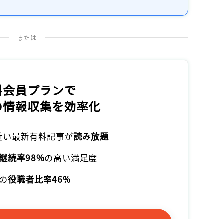
記事をお気に入りに保存するには
ログインが必要です
または
ログイン
会員登録
料会員プランで
の情報収集を効率化
本近い最新有料記事が
読み放題
継続率98%
の高い満足度
の
役職者比率46%