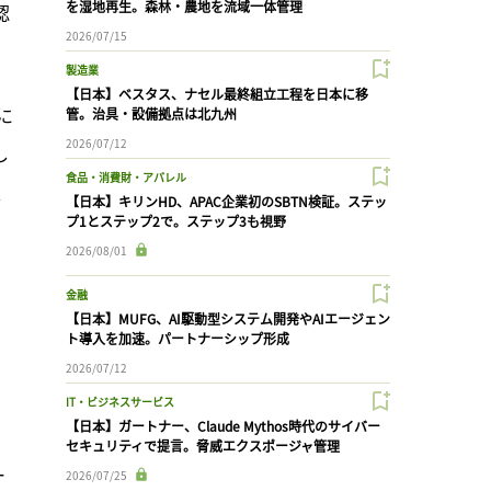
を湿地再生。森林・農地を流域一体管理
認
2026/07/15
製造業
【日本】ベスタス、ナセル最終組立工程を日本に移
に
管。治具・設備拠点は北九州
2026/07/12
し
食品・消費財・アパレル
、
【日本】キリンHD、APAC企業初のSBTN検証。ステッ
プ1とステップ2で。ステップ3も視野
2026/08/01
金融
【日本】MUFG、AI駆動型システム開発やAIエージェン
ト導入を加速。パートナーシップ形成
2026/07/12
IT・ビジネスサービス
【日本】ガートナー、Claude Mythos時代のサイバー
セキュリティで提言。脅威エクスポージャ管理
ー
2026/07/25