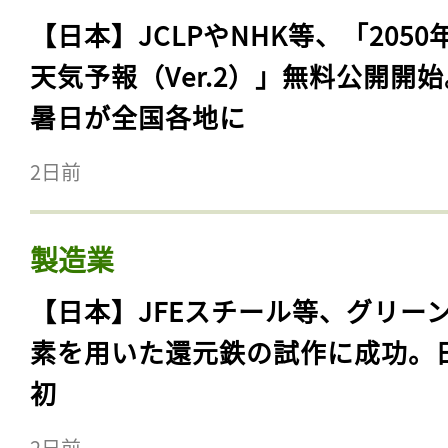
【日本】JCLPやNHK等、「2050
天気予報（Ver.2）」無料公開開
暑日が全国各地に
2日前
製造業
【日本】JFEスチール等、グリー
素を用いた還元鉄の試作に成功。
初
2日前