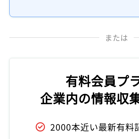
または
有料会員プ
企業内の情報収
2000本近い最新有料