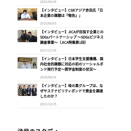
2024/04/24
【インタビュー】CSRアジア赤羽氏「日
本企業の課題は『報告』」
2015/08/03
【インタビュー】JICAが目指す企業との
SDGsパートナーシップ 〜SDGsビジネス
調査事業〜（JICA特集第1回）
2017/11/16
【インタビュー】日本学生支援機構、国
内社会的課題に対応の初のソーシャルボ
ンド発行予定〜奨学金制度の状況〜
2018/08/16
【インタビュー】味の素グループは、な
ぜサステナビリティボンドで資金を調達
したのか？
2021/12/25