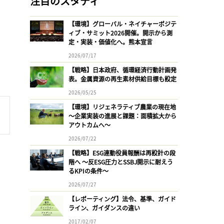
注目のスタディ
【環境】グローバル・ネイチャーポジテ
ィブ・サミット2026開催。開示から測
定・実装・価値化へ。熊本宣言
2026/07/17
【戦略】日本政府、循環経済行動計画発
表。金属資源の再生素材供給目標も設定
2026/05/25
【環境】リジェネラティブ農業の現在地
〜企業実装の進展と課題：面積拡大から
アウトカムへ〜
2026/07/22
【戦略】ESG連動役員報酬は再設計の段
階へ 〜反ESG圧力とSSBJ開示に耐えう
るKPIの条件〜
2026/07/27
【レポーティング】法令、基準、ガイド
ライン、ガイダンスの違い
2017/02/07