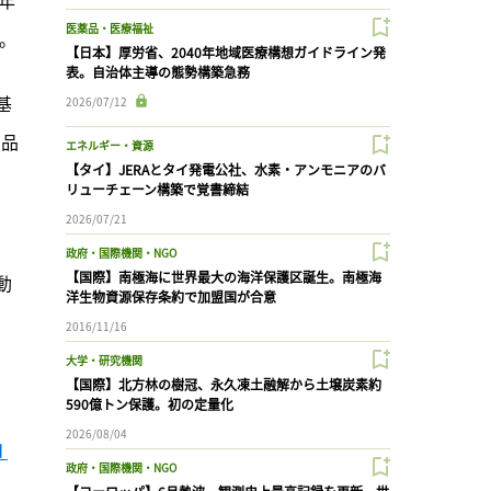
医薬品・医療福祉
る。
【日本】厚労省、2040年地域医療構想ガイドライン発
表。自治体主導の態勢構築急務
基
2026/07/12
商品
エネルギー・資源
【タイ】JERAとタイ発電公社、水素・アンモニアのバ
リューチェーン構築で覚書締結
2026/07/21
政府・国際機関・NGO
【国際】南極海に世界最大の海洋保護区誕生。南極海
動
洋生物資源保存条約で加盟国が合意
2016/11/16
大学・研究機関
【国際】北方林の樹冠、永久凍土融解から土壌炭素約
590億トン保護。初の定量化
2026/08/04
 
政府・国際機関・NGO