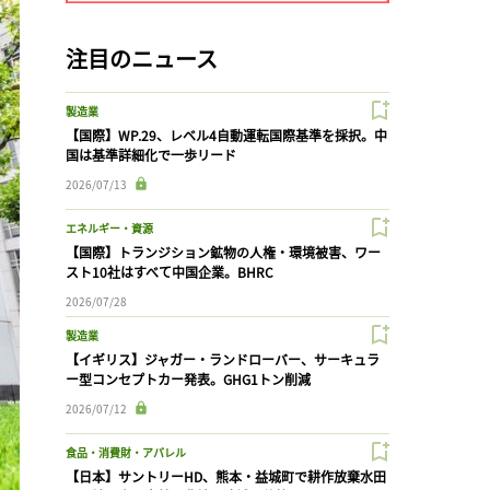
注目のニュース
製造業
【国際】WP.29、レベル4自動運転国際基準を採択。中
国は基準詳細化で一歩リード
2026/07/13
エネルギー・資源
【国際】トランジション鉱物の人権・環境被害、ワー
スト10社はすべて中国企業。BHRC
2026/07/28
製造業
【イギリス】ジャガー・ランドローバー、サーキュラ
ー型コンセプトカー発表。GHG1トン削減
2026/07/12
食品・消費財・アパレル
【日本】サントリーHD、熊本・益城町で耕作放棄水田