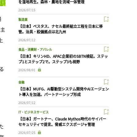
を湿地再生。森林・農地を流域一体管理
2026/07/15
場
製造業
【日本】ベスタス、ナセル最終組立工程を日本に移
自主
管。治具・設備拠点は北九州
上
2026/07/12
食品・消費財・アパレル
【日本】キリンHD、APAC企業初のSBTN検証。ステッ
プ1とステップ2で。ステップ3も視野
る
2026/08/01
金融
【日本】MUFG、AI駆動型システム開発やAIエージェン
ト導入を加速。パートナーシップ形成
2026/07/12
IT・ビジネスサービス
【日本】ガートナー、Claude Mythos時代のサイバー
セキュリティで提言。脅威エクスポージャ管理
た
2026/07/25
年