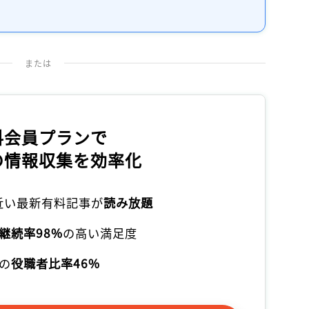
記事をお気に入りに保存するには
ログインが必要です
または
ログイン
会員登録
料会員プランで
の情報収集を効率化
本近い最新有料記事が
読み放題
継続率98%
の高い満足度
の
役職者比率46%