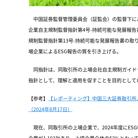
　中国証券監督管理委員会（証監会）の監督下にあ
企業自主規制監督指針第4号-持続可能な発展報
規制監督指針第13号-持続可能な発展報告書の取
場企業によるESG報告の質を引き上げる。
　同指針は、
同取引所の上場会社自主規制ガイド
指針として、理解と適用を促すことを目的として
【参考】
【レポーティング】中国三大証券取引所
（2024年8月17日）
　現在、同取引所の上場企業で、2024年度にE
企業が1,193社あり、上場企業全体の52%となっ