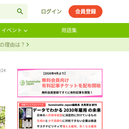
ログイン
会員登録
・イベント
用語集
。その理由は？
/24
。