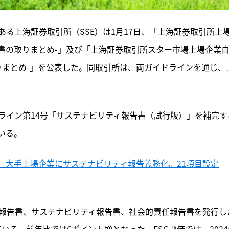
る上海証券取引所（SSE）は1月17日、「上海証券取引所上
告書の取りまとめ-」及び「上海証券取引所スター市場上場企業
りまとめ-」を公表した。同取引所は、両ガイドラインを通じ、
ライン第14号「サステナビリティ報告書（試行版）」を補完す
いる。
、大手上場企業にサステナビリティ報告義務化。21項目設定
SG報告書、サステナビリティ報告書、社会的責任報告書を発行し
ている。前年比では6ポイント増となった。ESG評価では、2024