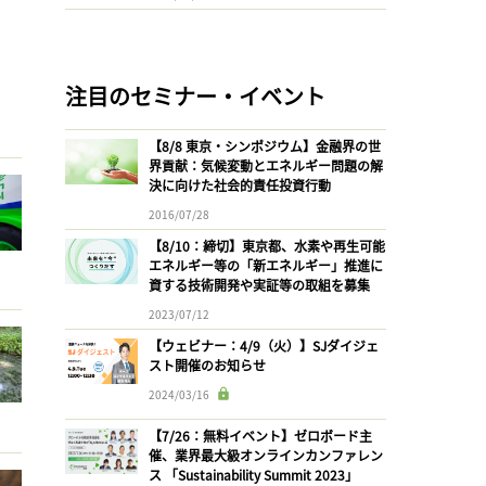
注目のセミナー・イベント
【8/8 東京・シンポジウム】金融界の世
界貢献：気候変動とエネルギー問題の解
決に向けた社会的責任投資行動
2016/07/28
【8/10：締切】東京都、水素や再生可能
エネルギー等の「新エネルギー」推進に
資する技術開発や実証等の取組を募集
2023/07/12
【ウェビナー：4/9（火）】SJダイジェ
スト開催のお知らせ
2024/03/16
【7/26：無料イベント】ゼロボード主
催、業界最大級オンラインカンファレン
ス 「Sustainability Summit 2023」