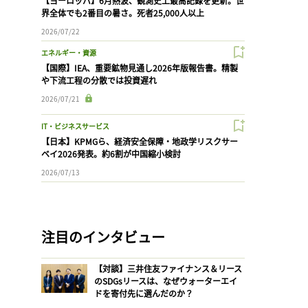
【ヨーロッパ】6月熱波、観測史上最高記録を更新。世
界全体でも2番目の暑さ。死者25,000人以上
2026/07/22
エネルギー・資源
【国際】IEA、重要鉱物見通し2026年版報告書。精製
や下流工程の分散では投資遅れ
2026/07/21
IT・ビジネスサービス
【日本】KPMGら、経済安全保障・地政学リスクサー
ベイ2026発表。約6割が中国縮小検討
2026/07/13
注目のインタビュー
【対談】三井住友ファイナンス＆リース
のSDGsリースは、なぜウォーターエイ
ドを寄付先に選んだのか？