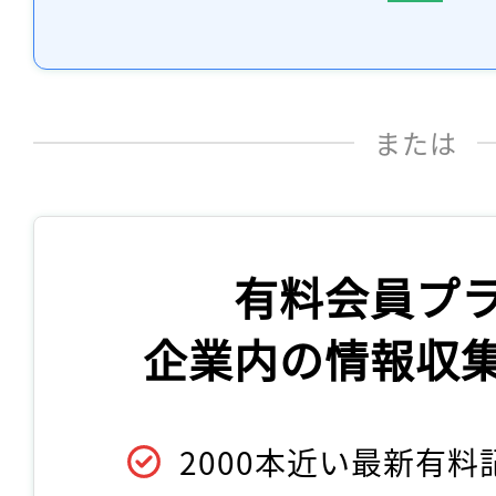
または
有料会員プ
企業内の情報収
2000本近い最新有料