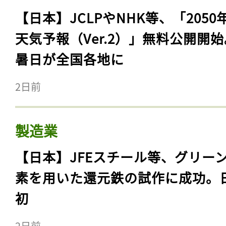
【日本】JCLPやNHK等、「2050
天気予報（Ver.2）」無料公開開
暑日が全国各地に
2日前
製造業
【日本】JFEスチール等、グリー
素を用いた還元鉄の試作に成功。
初
2日前