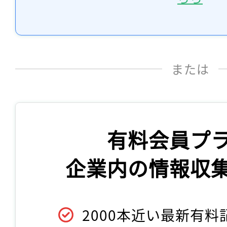
または
有料会員プ
企業内の情報収
2000本近い最新有料