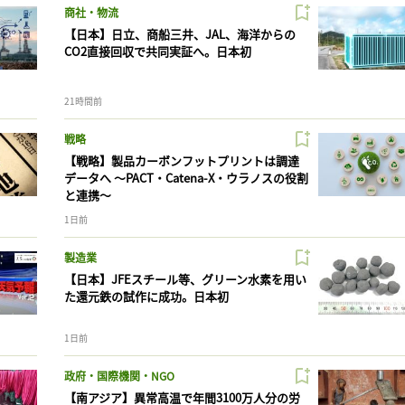
商社・物流
【日本】日立、商船三井、JAL、海洋からの
CO2直接回収で共同実証へ。日本初
21時間前
戦略
【戦略】製品カーボンフットプリントは調達
データへ 〜PACT・Catena-X・ウラノスの役割
と連携〜
1日前
製造業
【日本】JFEスチール等、グリーン水素を用い
た還元鉄の試作に成功。日本初
1日前
政府・国際機関・NGO
【南アジア】異常高温で年間3100万人分の労