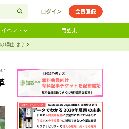
ログイン
会員登録
・イベント
用語集
。その理由は？
/04
革