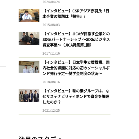
2024/04/24
【インタビュー】CSRアジア赤羽氏「日
本企業の課題は『報告』」
2015/08/03
【インタビュー】JICAが目指す企業との
SDGsパートナーシップ 〜SDGsビジネス
調査事業〜（JICA特集第1回）
2017/11/16
【インタビュー】日本学生支援機構、国
内社会的課題に対応の初のソーシャルボ
ンド発行予定〜奨学金制度の状況〜
2018/08/16
【インタビュー】味の素グループは、な
ぜサステナビリティボンドで資金を調達
したのか？
2021/12/25