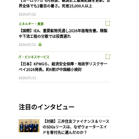
【ヨーロッパ】6月熱波、観測史上最高記録を更新。世
界全体でも2番目の暑さ。死者25,000人以上
2026/07/22
エネルギー・資源
【国際】IEA、重要鉱物見通し2026年版報告書。精製
や下流工程の分散では投資遅れ
2026/07/21
IT・ビジネスサービス
【日本】KPMGら、経済安全保障・地政学リスクサー
ベイ2026発表。約6割が中国縮小検討
2026/07/13
注目のインタビュー
【対談】三井住友ファイナンス＆リース
のSDGsリースは、なぜウォーターエイ
ドを寄付先に選んだのか？