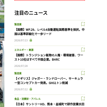
注目のニュース
製造業
【国際】WP.29、レベル4自動運転国際基準を採択。中
国は基準詳細化で一歩リード
2026/07/13
エネルギー・資源
【国際】トランジション鉱物の人権・環境被害、ワー
スト10社はすべて中国企業。BHRC
2026/07/28
製造業
【イギリス】ジャガー・ランドローバー、サーキュラ
ー型コンセプトカー発表。GHG1トン削減
2026/07/12
食品・消費財・アパレル
【日本】サントリーHD、熊本・益城町で耕作放棄水田