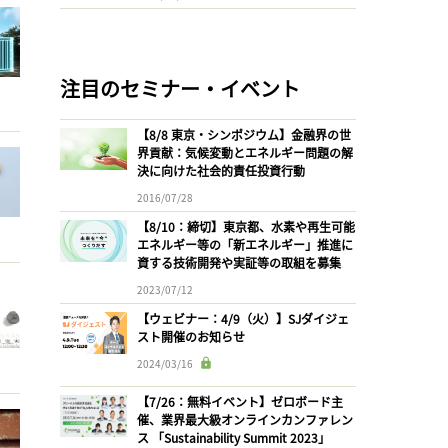
注目のセミナー・イベント
【8/8 東京・シンポジウム】金融界の世
界貢献：気候変動とエネルギー問題の解
決に向けた社会的責任投資行動
2016/07/28
【8/10：締切】東京都、水素や再生可能
エネルギー等の「新エネルギー」推進に
資する技術開発や実証等の取組を募集
2023/07/12
【ウェビナー：4/9（火）】SJダイジェ
スト開催のお知らせ
2024/03/16
【7/26：無料イベント】ゼロボード主
催、業界最大級オンラインカンファレン
ス 「Sustainability Summit 2023」