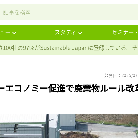
ュー
スタディ
セミナー
100社の97%が
Sustainable Japanに登録している
公開日：2025/07
ーエコノミー促進で廃棄物ルール改