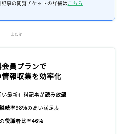
料記事の閲覧チケットの詳細は
こちら
または
料会員プランで
の情報収集を効率化
本近い最新有料記事が
読み放題
継続率98%
の高い満足度
の
役職者比率46%