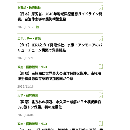
医薬品・医療福祉
【日本】厚労省、2040年地域医療構想ガイドライン発
表。自治体主導の態勢構築急務
2026/07/12
エネルギー・資源
【タイ】JERAとタイ発電公社、水素・アンモニアのバ
リューチェーン構築で覚書締結
2026/07/21
政府・国際機関・NGO
【国際】南極海に世界最大の海洋保護区誕生。南極海
洋生物資源保存条約で加盟国が合意
2016/11/16
大学・研究機関
【国際】北方林の樹冠、永久凍土融解から土壌炭素約
590億トン保護。初の定量化
2026/08/04
政府・国際機関・NGO