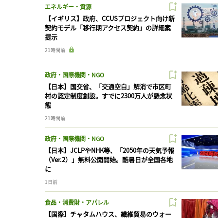
エネルギー・資源
【イギリス】政府、CCUSプロジェクト向け新
契約モデル「移行期アクセス契約」の詳細案
提示
21時間前
政府・国際機関・NGO
【日本】国交省、「交通空白」解消で市区町
村の認定制度創設。すでに2300万人が懸念状
態
21時間前
政府・国際機関・NGO
【日本】JCLPやNHK等、「2050年の天気予報
（Ver.2）」無料公開開始。酷暑日が全国各地
に
1日前
食品・消費財・アパレル
【国際】チャタムハウス、繊維貿易のウォー