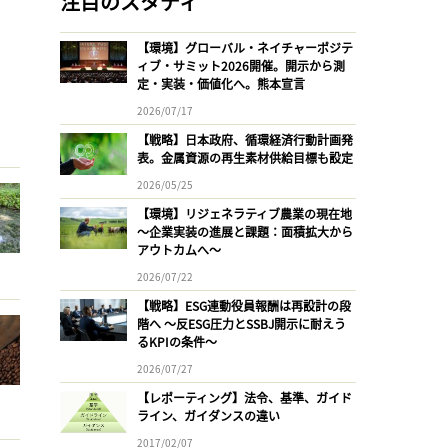
注目のスタディ
【環境】グローバル・ネイチャーポジテ
ィブ・サミット2026開催。開示から測
定・実装・価値化へ。熊本宣言
2026/07/17
【戦略】日本政府、循環経済行動計画発
表。金属資源の再生素材供給目標も設定
2026/05/25
【環境】リジェネラティブ農業の現在地
〜企業実装の進展と課題：面積拡大から
アウトカムへ〜
2026/07/22
【戦略】ESG連動役員報酬は再設計の段
階へ 〜反ESG圧力とSSBJ開示に耐えう
るKPIの条件〜
2026/07/27
【レポーティング】法令、基準、ガイド
ライン、ガイダンスの違い
2017/02/07