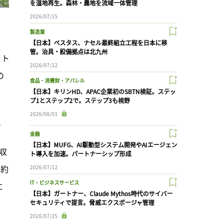
を湿地再生。森林・農地を流域一体管理
2026/07/15
製造業
【日本】ベスタス、ナセル最終組立工程を日本に移
管。治具・設備拠点は北九州
、ト
2026/07/12
の
食品・消費財・アパレル
【日本】キリンHD、APAC企業初のSBTN検証。ステッ
プ1とステップ2で。ステップ3も視野
2026/08/01
。
金融
【日本】MUFG、AI駆動型システム開発やAIエージェン
収
ト導入を加速。パートナーシップ形成
間約
2026/07/12
IT・ビジネスサービス
に
【日本】ガートナー、Claude Mythos時代のサイバー
セキュリティで提言。脅威エクスポージャ管理
2026/07/25