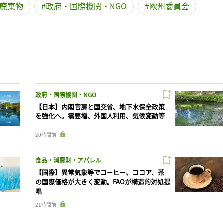
廃棄物
政府・国際機関・NGO
欧州委員会
政府・国際機関・NGO
【日本】内閣官房と国交省、地下水保全政策
を強化へ。需要増、外国人利用、気候変動等
20時間前
食品・消費財・アパレル
【国際】異常気象等でコーヒー、ココア、茶
の国際価格が大きく変動。FAOが構造的対処提
唱
21時間前