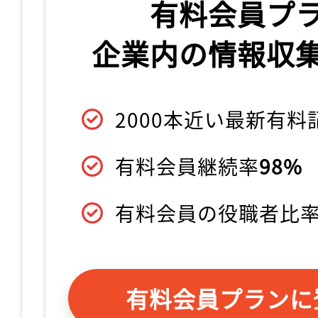
有料会員プ
企業内の情報収
2000本近い最新有
有料会員継続率
98%
有料会員の役職者比
有料会員プランに