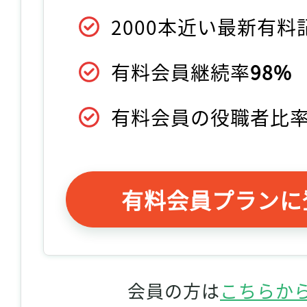
2000本近い最新有
有料会員継続率
98%
有料会員の役職者比
有料会員プランに
会員の方は
こちらか