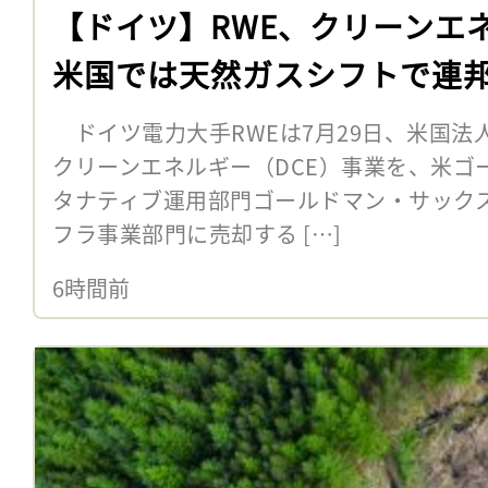
【ドイツ】RWE、クリーンエ
米国では天然ガスシフトで連
ドイツ電力大手RWEは7月29日、米国法
クリーンエネルギー（DCE）事業を、米ゴ
タナティブ運用部門ゴールドマン・サック
フラ事業部門に売却する […]
6時間前