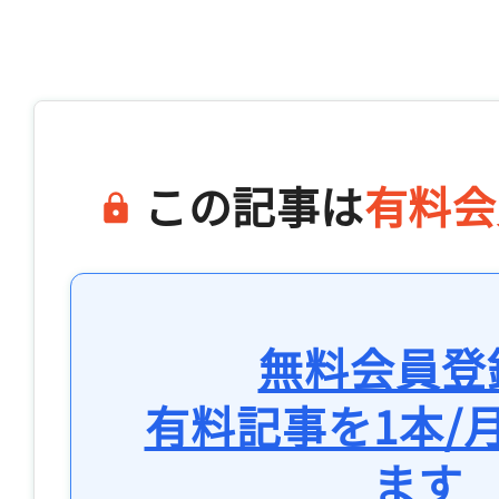
この記事は
有料会
無料会員登
有料記事を1本/
ます