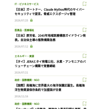
IT・ビジネスサービス
【日本】ガートナー、Claude Mythos時代のサイバー
セキュリティで提言。脅威エクスポージャ管理
2026/07/25
医薬品・医療福祉
【日本】厚労省、2040年地域医療構想ガイドライン発
表。自治体主導の態勢構築急務
2026/07/12
エネルギー・資源
【タイ】JERAとタイ発電公社、水素・アンモニアのバ
リューチェーン構築で覚書締結
2026/07/21
政府・国際機関・NGO
【国際】南極海に世界最大の海洋保護区誕生。南極海
洋生物資源保存条約で加盟国が合意
2016/11/16
政府・国際機関・NGO