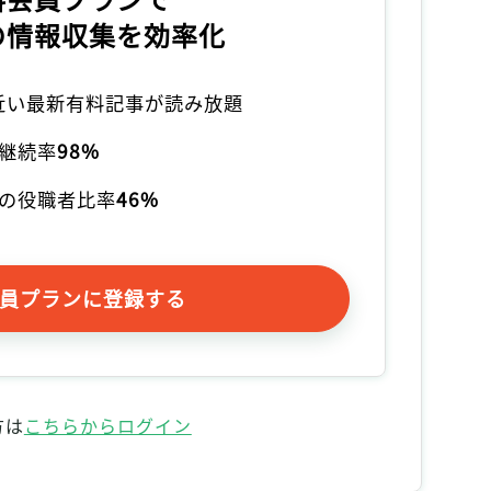
の情報収集を効率化
本近い最新有料記事が読み放題
継続率
98%
の役職者比率
46%
員プランに登録する
方は
こちらからログイン