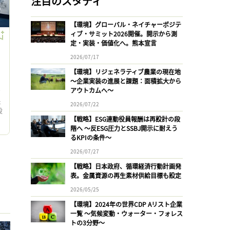
注目のスタディ
【環境】グローバル・ネイチャーポジテ
ィブ・サミット2026開催。開示から測
定・実装・価値化へ。熊本宣言
2026/07/17
【環境】リジェネラティブ農業の現在地
ン
〜企業実装の進展と課題：面積拡大から
アウトカムへ〜
ジ
た
2026/07/22
役
【戦略】ESG連動役員報酬は再設計の段
階へ 〜反ESG圧力とSSBJ開示に耐えう
るKPIの条件〜
2026/07/27
【戦略】日本政府、循環経済行動計画発
表。金属資源の再生素材供給目標も設定
2026/05/25
【環境】2024年の世界CDP Aリスト企業
一覧 〜気候変動・ウォーター・フォレス
トの3分野〜