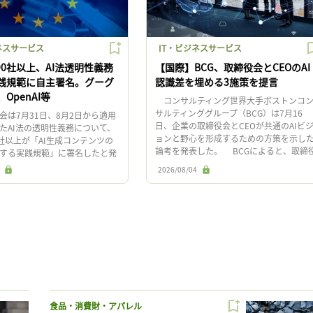
ネスサービス
IT・ビジネスサービス
90社以上、AI法透明性義務
【国際】BCG、取締役会とCEOのAI
践規範に自主署名。グーグ
認識差を埋める3施策を提言
OpenAI等
コンサルティング世界大手ボストンコ
サルティンググループ（BCG）は7月16
は7月31日、8月2日から適用
日、企業の取締役会とCEOが共通のAIビ
たAI法の透明性義務について、
ョンと野心を形成するための方策を示し
90社以上が「AI生成コンテンツの
論考を発表した。 BCGによると、取締
する実践規範」に署名したと発
会とCEOはAI導入 […]
実践規範への署名は任意だが、
2026/08/04
欧州委 […]
食品・消費財・アパレル