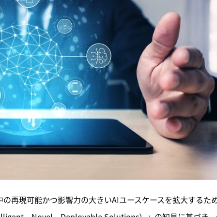
界中の再現可能かつ影響力の大きいAIユースケースを拡大するた
igent、Novel、Deployable Solutions）」の知見に基づき