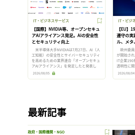
IT・ビジネスサービス
IT・ビジ
【国際】NVIDIA等、オープンセキュ
【EU】1
アAIアライアンス発足。AIの安全性
遵守の実
とセキュリティ向上
ル、メタ、
米半導体大手NVIDIAは7月27日、AI（人
欧州委員会
工知能）の安全性とサイバーセキュリティ
が開始され
を高めるための業界連合「オープンセキュ
IT企業1
アAIアライアンス」を発足したと発表し
透明性に関
た。 同アライアンスでは、 ここから先
表した。同
2026/08/05
2026/08/04
は登録ユーザー限定 […]
署名した上で
最新記事
政府・国際機関・NGO