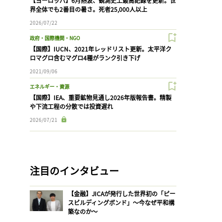
【ヨーロッパ】6月熱波、観測史上最高記録を更新。世
界全体でも2番目の暑さ。死者25,000人以上
2026/07/22
政府・国際機関・NGO
【国際】IUCN、2021年レッドリスト更新。太平洋ク
ロマグロ含むマグロ4種がランク引き下げ
2021/09/06
エネルギー・資源
【国際】IEA、重要鉱物見通し2026年版報告書。精製
や下流工程の分散では投資遅れ
2026/07/21
注目のインタビュー
【金融】JICAが発行した世界初の「ピー
スビルディングボンド」〜今なぜ平和構
築なのか〜