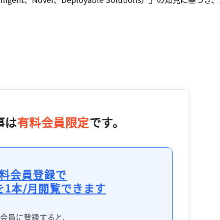
事は
有料会員限定
です。
料会員登録で
を1本/月閲覧できます
料会員に登録すると、