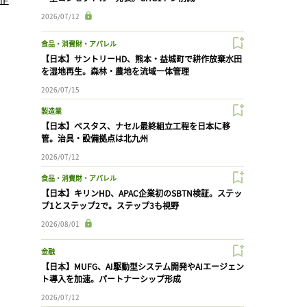
2026/07/12
食品・消費財・アパレル
【日本】サントリーHD、熊本・益城町で耕作放棄水田
を湿地再生。森林・農地を流域一体管理
2026/07/15
製造業
【日本】ベスタス、ナセル最終組立工程を日本に移
管。治具・設備拠点は北九州
2026/07/12
食品・消費財・アパレル
【日本】キリンHD、APAC企業初のSBTN検証。ステッ
プ1とステップ2で。ステップ3も視野
2026/08/01
金融
【日本】MUFG、AI駆動型システム開発やAIエージェン
ト導入を加速。パートナーシップ形成
2026/07/12