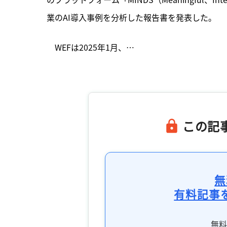
業のAI導入事例を分析した報告書を発表した。
　WEFは2025年1月、…

この記
無
有料記事
無