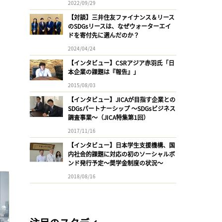
2022/09/29
【対談】三井住友ファイナンス＆リース
のSDGsリースは、なぜウォーターエイ
ドを寄付先に選んだのか？
2024/04/24
【インタビュー】CSRアジア赤羽氏「日
本企業の課題は『報告』」
2015/08/03
【インタビュー】JICAが目指す企業との
SDGsパートナーシップ 〜SDGsビジネス
調査事業〜（JICA特集第1回）
2017/11/16
【インタビュー】日本学生支援機構、国
内社会的課題に対応の初のソーシャルボ
ンド発行予定〜奨学金制度の状況〜
2018/08/16