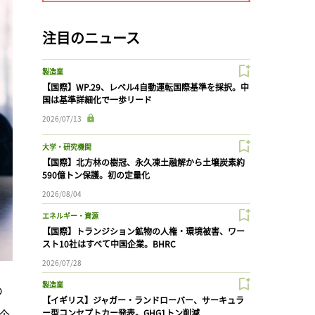
注目のニュース
製造業
【国際】WP.29、レベル4自動運転国際基準を採択。中
国は基準詳細化で一歩リード
2026/07/13
大学・研究機関
【国際】北方林の樹冠、永久凍土融解から土壌炭素約
590億トン保護。初の定量化
2026/08/04
エネルギー・資源
【国際】トランジション鉱物の人権・環境被害、ワー
スト10社はすべて中国企業。BHRC
2026/07/28
製造業
め
【イギリス】ジャガー・ランドローバー、サーキュラ
、企
ー型コンセプトカー発表。GHG1トン削減