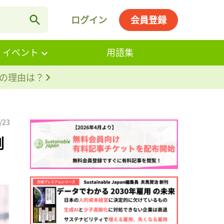
ログイン
会員登録
・イベント
用語集
。その理由は？
/23
例