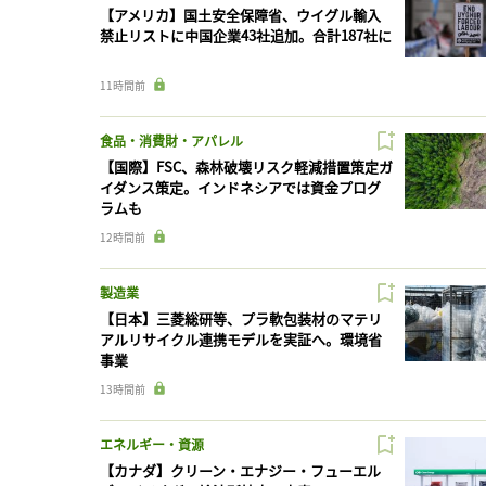
【アメリカ】国土安全保障省、ウイグル輸入
禁止リストに中国企業43社追加。合計187社に
11時間前
食品・消費財・アパレル
【国際】FSC、森林破壊リスク軽減措置策定ガ
イダンス策定。インドネシアでは資金プログ
ラムも
12時間前
製造業
【日本】三菱総研等、プラ軟包装材のマテリ
アルリサイクル連携モデルを実証へ。環境省
事業
13時間前
エネルギー・資源
【カナダ】クリーン・エナジー・フューエル