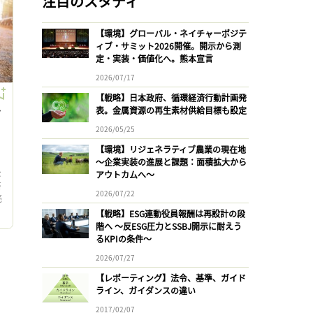
注目のスタディ
【環境】グローバル・ネイチャーポジテ
ィブ・サミット2026開催。開示から測
定・実装・価値化へ。熊本宣言
2026/07/17
【戦略】日本政府、循環経済行動計画発
表。金属資源の再生素材供給目標も設定
ク
2026/05/25
【環境】リジェネラティブ農業の現在地
〜企業実装の進展と課題：面積拡大から
な
アウトカムへ〜
畜
2026/07/22
売
【戦略】ESG連動役員報酬は再設計の段
階へ 〜反ESG圧力とSSBJ開示に耐えう
るKPIの条件〜
2026/07/27
【レポーティング】法令、基準、ガイド
ライン、ガイダンスの違い
2017/02/07