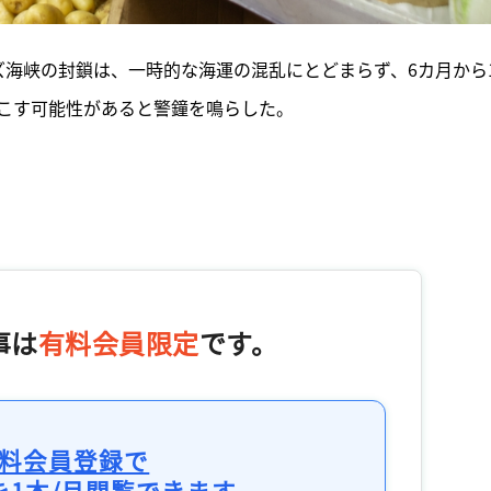
ムズ海峡の封鎖は、一時的な海運の混乱にとどまらず、6カ月から
こす可能性があると警鐘を鳴らした。
事は
有料会員限定
です。
料会員登録で
を1本/月閲覧できます