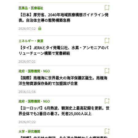
医薬品・医療福祉
【日本】厚労省、2040年地域医療構想ガイドライン発
表。自治体主導の態勢構築急務
2026/07/12
エネルギー・資源
【タイ】JERAとタイ発電公社、水素・アンモニアのバ
リューチェーン構築で覚書締結
2026/07/21
政府・国際機関・NGO
【国際】南極海に世界最大の海洋保護区誕生。南極海
洋生物資源保存条約で加盟国が合意
2016/11/16
政府・国際機関・NGO
【ヨーロッパ】6月熱波、観測史上最高記録を更新。世
界全体でも2番目の暑さ。死者25,000人以上
2026/07/22
大学・研究機関