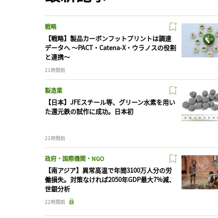
戦略
【戦略】製品カーボンフットプリントは調達
データへ 〜PACT・Catena-X・ウラノスの役割
と連携〜
21時間前
製造業
【日本】JFEスチール等、グリーン水素を用い
た還元鉄の試作に成功。日本初
21時間前
政府・国際機関・NGO
【南アジア】異常高温で年間3100万人分の労
働損失。対策なければ2050年GDP最大7%減、
世銀分析
22時間前