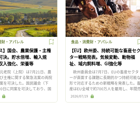
費財・アパレル
食品・消費財・アパレル
ス】国会、農業保護・主権
【EU】欧州委、持続可能な畜産セ
可決。貯水倍増、輸入規
ター戦略発表。気候変動、動物福
収入強化、栄養等
祉、域内飼料増、GI強化等
老院（上院）は7月21日、農
欧州委員会は7月7日、EUの畜産セクタ
び主権に関する緊急法案の両院
ーが直面する課題に長期的かつ持続可能
案を可決した。国民議会（下
形で対応するための新戦略を発表した。
20日に同案を可決しており、国
産はEU全域で約700万人を雇用し、年間
れた。食料主権の回復に向け、
上高は4,000億ユーロ（約74兆円）に上る
2026/07/19
アクセス、農地保全 […]
一方、低収益性、コ […]