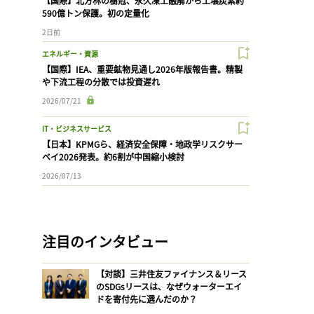
【国際】北方林の樹冠、永久凍土融解から土壌炭素約
590億トン保護。初の定量化
2日前
エネルギー・資源
【国際】IEA、重要鉱物見通し2026年版報告書。精製
や下流工程の分散では投資遅れ
2026/07/21
IT・ビジネスサービス
【日本】KPMGら、経済安全保障・地政学リスクサー
ベイ2026発表。約6割が中国縮小検討
2026/07/13
注目のインタビュー
【対談】三井住友ファイナンス＆リース
のSDGsリースは、なぜウォーターエイ
ドを寄付先に選んだのか？