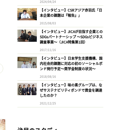
2024/04/24
【インタビュー】CSRアジア赤羽氏「日
本企業の課題は『報告』」
2015/08/03
【インタビュー】JICAが目指す企業との
SDGsパートナーシップ 〜SDGsビジネス
調査事業〜（JICA特集第1回）
2017/11/16
【インタビュー】日本学生支援機構、国
内社会的課題に対応の初のソーシャルボ
ンド発行予定〜奨学金制度の状況〜
2018/08/16
【インタビュー】味の素グループは、な
ぜサステナビリティボンドで資金を調達
したのか？
2021/12/25