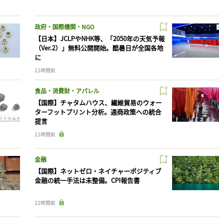
政府・国際機関・NGO
【日本】JCLPやNHK等、「2050年の天気予報
（Ver.2）」無料公開開始。酷暑日が全国各地
に
21時間前
食品・消費財・アパレル
【国際】チャタムハウス、繊維貿易のウォー
ターフットプリント分析。通商政策への統合
提言
21時間前
金融
【国際】ネットゼロ・ネイチャーポジティブ
金融の統一手法は未整備。CPI報告書
22時間前