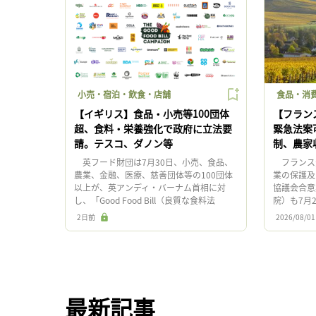
小売・宿泊・飲食・店舗
食品・消
【イギリス】食品・小売等100団体
【フラン
超、食料・栄養強化で政府に立法要
緊急法案
請。テスコ、ダノン等
制、農家
英フード財団は7月30日、小売、食品、
フランス元
農業、金融、医療、慈善団体等の100団体
業の保護及
以上が、英アンディ・バーナム首相に対
協議会合意
し、「Good Food Bill（良質な食料法
院）も7月
案）」を早急に提出するよう求める共同書
会で可決さ
2日前
2026/08/01
簡を提出したと発表 […]
水資源への
最新記事