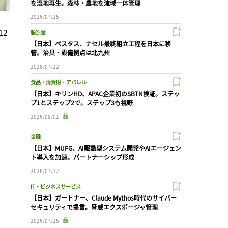
を湿地再生。森林・農地を流域一体管理
2026/07/15
12
製造業
【日本】ベスタス、ナセル最終組立工程を日本に移
管。治具・設備拠点は北九州
2026/07/12
食品・消費財・アパレル
【日本】キリンHD、APAC企業初のSBTN検証。ステッ
プ1とステップ2で。ステップ3も視野
2026/08/01
金融
【日本】MUFG、AI駆動型システム開発やAIエージェン
ト導入を加速。パートナーシップ形成
2026/07/12
IT・ビジネスサービス
【日本】ガートナー、Claude Mythos時代のサイバー
セキュリティで提言。脅威エクスポージャ管理
2026/07/25