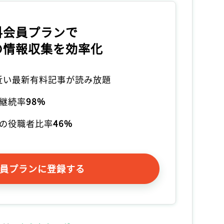
料会員プランで
の情報収集を効率化
本近い最新有料記事が読み放題
継続率
98%
の役職者比率
46%
員プランに登録する