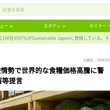
ュー
スタディ
セミナー
100社の97%が
Sustainable Japanに登録している
公開日：2026/05
峡情勢で世界的な食糧価格高騰に警
蓄等提言