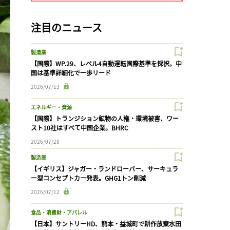
注目のニュース
製造業
【国際】WP.29、レベル4自動運転国際基準を採択。中
国は基準詳細化で一歩リード
2026/07/13
エネルギー・資源
【国際】トランジション鉱物の人権・環境被害、ワー
スト10社はすべて中国企業。BHRC
2026/07/28
製造業
【イギリス】ジャガー・ランドローバー、サーキュラ
ー型コンセプトカー発表。GHG1トン削減
2026/07/12
食品・消費財・アパレル
【日本】サントリーHD、熊本・益城町で耕作放棄水田