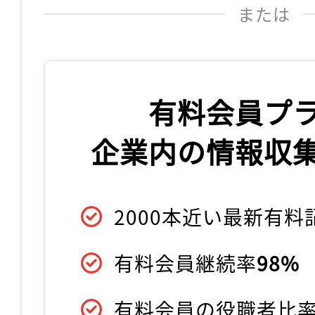
または
有料会員プ
企業内の情報収
2000本近い最新有
有料会員継続率
98%
有料会員の役職者比