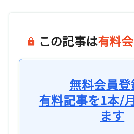
この記事は
有料会
無料会員登
有料記事を1本/
ます