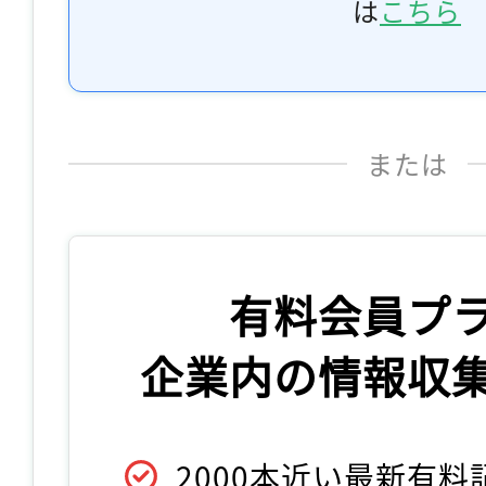
は
こちら
または
有料会員プ
企業内の情報収
2000本近い最新有