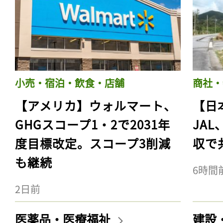
小売・宿泊・飲食・店舗
商社・
【アメリカ】ウォルマート、
【日
GHGスコープ1・2で2031年
JA
度目標改定。スコープ3削減
収で
も継続
6時間
2日前
医薬品・医療福祉
建設