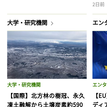
2日前
大学・研究機関
エン
大学・研究機関
エンタ
【国際】北方林の樹冠、永久
【E
凍土融解から土壌炭素約590
ディ