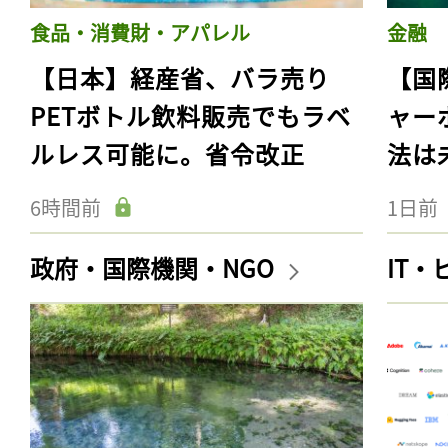
食品・消費財・アパレル
金融
【日本】経産省、バラ売り
【国
PETボトル飲料販売でもラベ
ャー
ルレス可能に。省令改正
法は
6時間前
1日前
政府・国際機関・NGO
IT