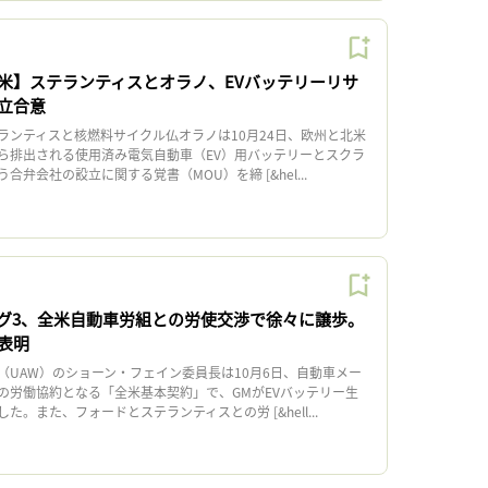
米】ステランティスとオラノ、EVバッテリーリサ
立合意
ンティスと核燃料サイクル仏オラノは10月24日、欧州と北米
ら排出される使用済み電気自動車（EV）用バッテリーとスクラ
弁会社の設立に関する覚書（MOU）を締 [&hel...
グ3、全米自動車労組との労使交渉で徐々に譲歩。
表明
UAW）のショーン・フェイン委員長は10月6日、自動車メー
の労働協約となる「全米基本契約」で、GMがEVバッテリー生
。また、フォードとステランティスとの労 [&hell...