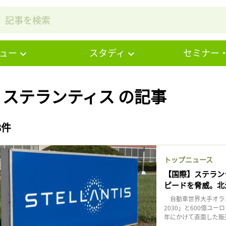
ュー
スタディ
セミナー
# ステランティス の記事
8件
トップニュース
【国際】ステラン
ピードを脅威。北
自動車世界大手オランダ
2030」と600億ユー
年にかけて直面した販売