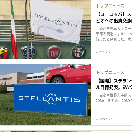
トップニュース
【ヨーロッパ】ス
ビオへの出資交渉
欧州自動車大手ステラ
車部品製造フォルシア
始したと発表した。水素
2022/12/25
トップニュース
【国際】ステラン
ル目標発表。EV
自動車世界大手蘭ステラ
2030」を発表。20
2022/03/22