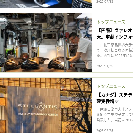
2025/07/23
トップニュース
【国際】ヴァレオ
大。車載インフォ
自動車部品世界大手仏
で、欧州初となる再製
た。両社は2023年に初
2025/04/26
トップニュース
【カナダ】ステラン
確実性増す
欧州自動車大手ステラ
る組立工場で予定してい
発表した。当初は2025
2025/02/25