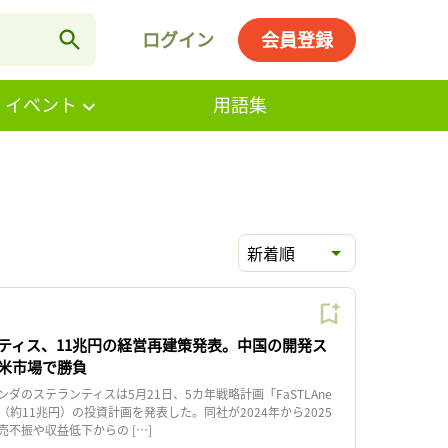
ログイン
会員登録
・イベント
用語集
新着順
ティス、11兆円の経営再建策発表。中国の開発ス
米市場で勝負
のステランティスは5月21日、5カ年戦略計画「FaSTLAne
ロ（約11兆円）の投資計画を発表した。同社が2024年から2025
不振や収益低下からの […]