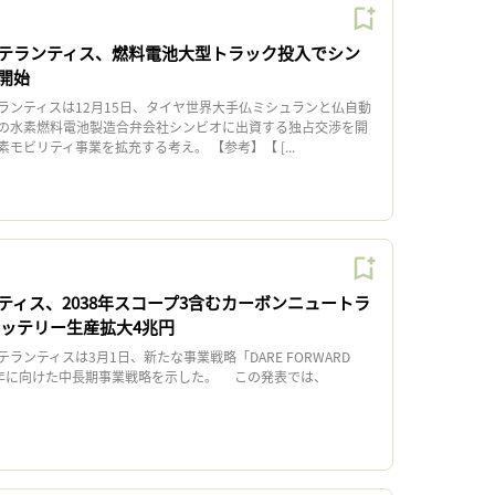
テランティス、燃料電池大型トラック投入でシン
開始
ンティスは12月15日、タイヤ世界大手仏ミシュランと仏自動
の水素燃料電池製造合弁会社シンビオに出資する独占交渉を開
モビリティ事業を拡充する考え。 【参考】【 [...
ティス、2038年スコープ3含むカーボンニュートラ
バッテリー生産拡大4兆円
ンティスは3月1日、新たな事業戦略「DARE FORWARD
30年に向けた中長期事業戦略を示した。 この発表では、