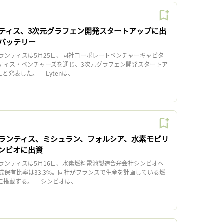
ティス、3次元グラフェン開発スタートアップに出
バッテリー
ンティスは5月25日、同社コーポレートベンチャーキャピタ
ンティス・ベンチャーズを通じ、3次元グラフェン開発スタートア
たと発表した。 Lytenは、
ランティス、ミシュラン、フォルシア、水素モビリ
ンビオに出資
ンティスは5月16日、水素燃料電池製造合弁会社シンビオへ
式保有比率は33.3%。同社がフランスで生産を計画している燃
）に搭載する。 シンビオは、