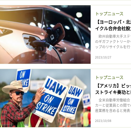
トップニュース
【ヨーロッパ・北
イクル合弁会社設
欧州自動車大手ステラ
のギガファクトリーか
ップのリサイクルを行う合
2023/10/27
トップニュース
【アメリカ】ビッ
ストライキ奏功と
全米自動車労働組合（
カーと従業員との間で
産業務を含めると発表した
2023/10/08