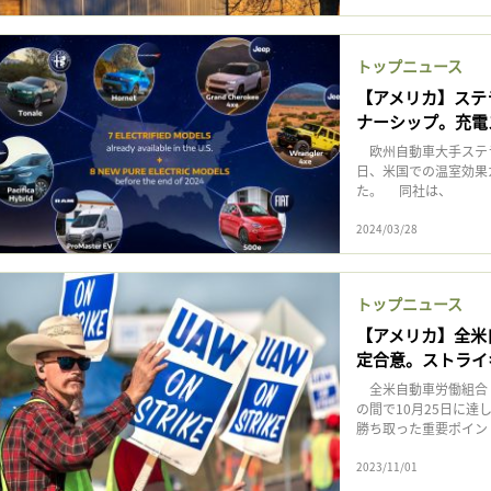
トップニュース
【アメリカ】ステ
ナーシップ。充電
欧州自動車大手ステラ
日、米国での温室効果
た。 同社は、
2024/03/28
トップニュース
【アメリカ】全米
定合意。ストライ
全米自動車労働組合（
の間で10月25日に
勝ち取った重要ポイント
2023/11/01