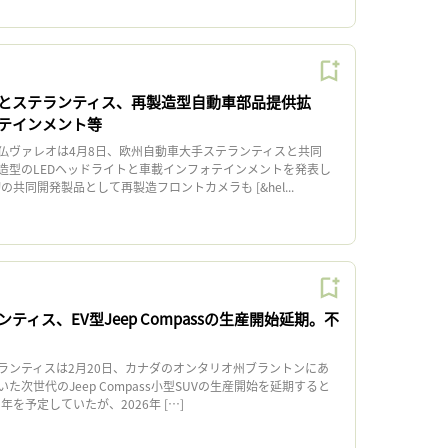
とステランティス、再製造型自動車部品提供拡
テインメント等
ヴァレオは4月8日、欧州自動車大手ステランティスと共同
造型のLEDヘッドライトと車載インフォテインメントを発表し
の共同開発製品として再製造フロントカメラも [&hel...
ティス、EV型Jeep Compassの生産開始延期。不
ンティスは2月20日、カナダのオンタリオ州ブラントンにあ
た次世代のJeep Compass小型SUVの生産開始を延期すると
年を予定していたが、2026年 […]