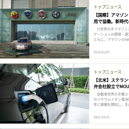
トップニュース
【国際】アマゾン
用で協働。新時代
IT世界大手アマゾン
ケーションの開発・運
ともに、アマゾンのAW
2022/01/07
トップニュース
【北米】ステラン
弁会社設立でMO
自動車世界大手蘭ステ
のリチウムイオン電池
年に稼働を開始し、生産規
2021/10/27