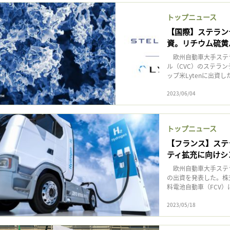
記事をお気に入りに保存するには
トップニュース
ログインが必要です
【国際】ステラン
資。リチウム硫黄
ログイン
会員登録
欧州自動車大手ステラ
ル（CVC）のステラ
ップ米Lytenに出資し
2023/06/04
トップニュース
【フランス】ステ
ティ拡充に向けシ
欧州自動車大手ステラ
の出資を発表した。株
料電池自動車（FCV
2023/05/18