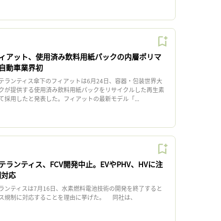
ィアット、使用済み飲料用紙パックの内層ポリマ
自動車業界初
ランティス傘下のフィアットは6月24日、容器・包装世界大
クが提供する使用済み飲料用紙パックをリサイクルした再生素
て採用したと発表した。フィアットの最新モデル「...
ランティス、FCV開発中止。EVやPHV、HVに注
制対応
ンティスは7月16日、水素燃料電池技術の開発を終了すると
ス規制に対応することを理由に挙げた。 同社は、