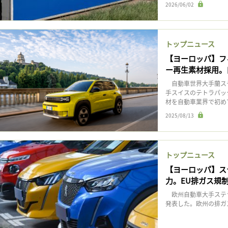
2026/06/02
トップニュース
【ヨーロッパ】フ
ー再生素材採用。
自動車世界大手蘭ステ
手スイスのテトラパッ
材を自動車業界で初め
2025/08/13
トップニュース
【ヨーロッパ】ステ
力。EU排ガス規
欧州自動車大手ステラ
発表した。欧州の排ガ