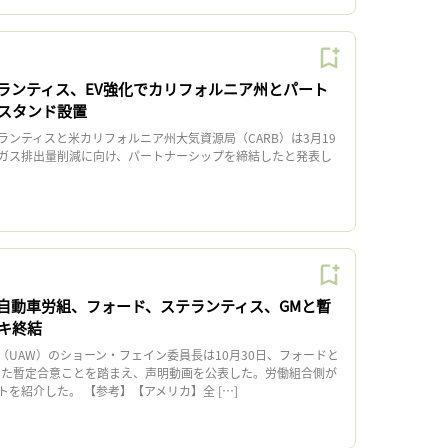
ランティス、EV強化でカリフォルニア州とパート
スタンド設置
ンティスと米カリフォルニア州大気資源局（CARB）は3月19
ガス排出量削減に向け、パートナーシップを締結したと発表し
自動車労組、フォード、ステランティス、GMと暫
キ終結
UAW）のショーン・フェイン委員長は10月30日、フォードと
達した暫定合意ことを踏まえ、声明動画を公表した。労働組合側が
を紹介した。 【参考】【アメリカ】全 […]