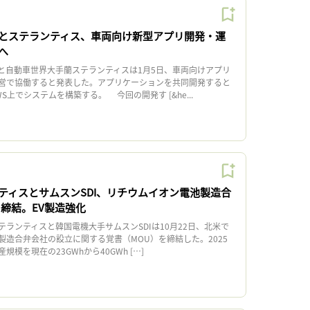
とステランティス、車両向け新型アプリ開発・運
へ
と自動車世界大手蘭ステランティスは1月5日、車両向けアプリ
営で協働すると発表した。アプリケーションを共同開発すると
S上でシステムを構築する。 今回の開発す [&he...
ティスとサムスンSDI、リチウムイオン電池製造合
U締結。EV製造強化
ランティスと韓国電機大手サムスンSDIは10月22日、北米で
製造合弁会社の設立に関する覚書（MOU）を締結した。2025
模を現在の23GWhから40GWh […]