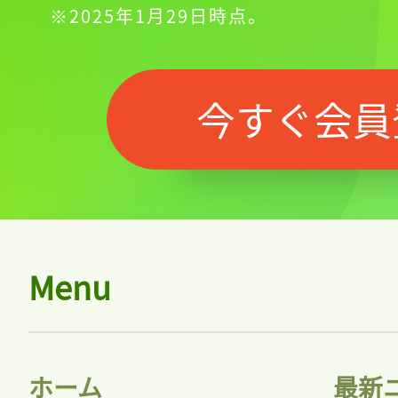
※2025年1月29日時点。
ログインが必
今すぐ会員
ログイン
会員登録
Menu
ホーム
最新