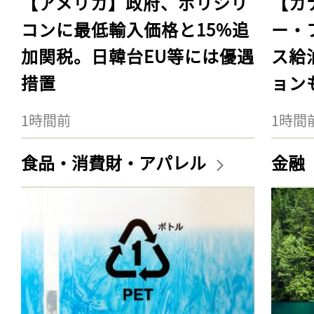
【アメリカ】政府、ポリシリ
【カ
コンに最低輸入価格と15%追
ー・
加関税。日韓台EU等には優遇
ス給
措置
ョン
1時間前
1時間
食品・消費財・アパレル
金融