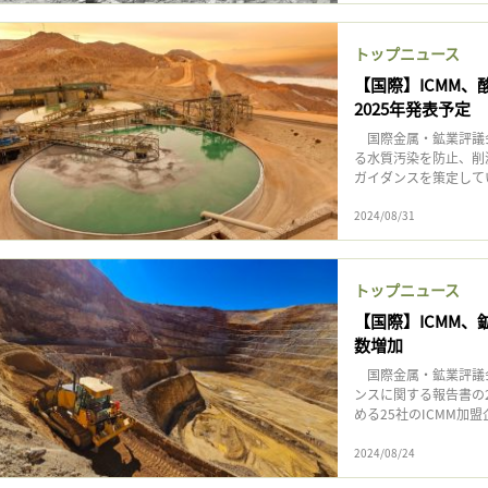
トップニュース
【国際】ICMM
2025年発表予定
国際金属・鉱業評議会
る水質汚染を防止、削
ガイダンスを策定していく
2024/08/31
トップニュース
【国際】ICMM、
数増加
国際金属・鉱業評議会
ンスに関する報告書の
める25社のICMM加
2024/08/24