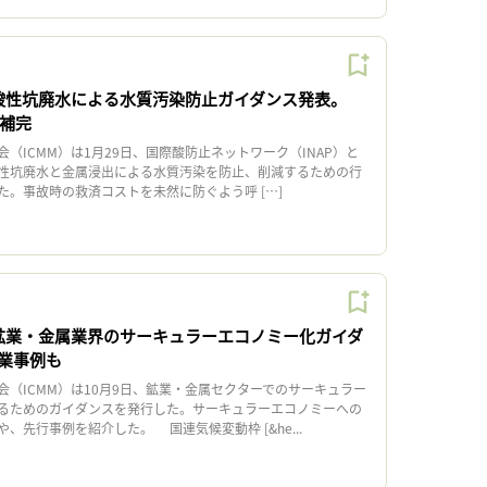
、酸性坑廃水による水質汚染防止ガイダンス発表。
を補完
ICMM）は1月29日、国際酸防止ネットワーク（INAP）と
性坑廃水と金属浸出による水質汚染を防止、削減するための行
た。事故時の救済コストを未然に防ぐよう呼 […]
、鉱業・金属業界のサーキュラーエコノミー化ガイダ
業事例も
（ICMM）は10月9日、鉱業・金属セクターでのサーキュラー
るためのガイダンスを発行した。サーキュラーエコノミーへの
、先行事例を紹介した。 国連気候変動枠 [&he...