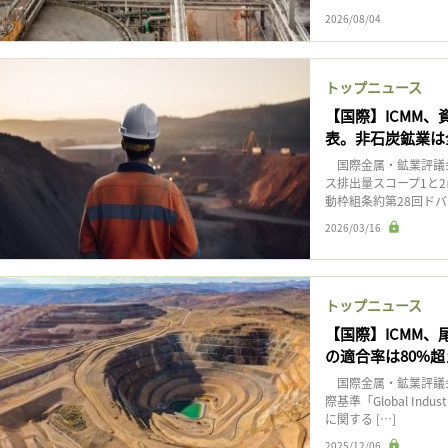
2026/08/04
トップニュース
【国際】ICMM
表。非石炭鉱業は全
国際金属・鉱業評議会
ス排出量スコープ1と
動枠組条約第28回ドバ
2026/03/16
トップニュース
【国際】ICMM
の適合率は80%超
国際金属・鉱業評議会（
際基準「Global Indust
に関する […]
2025/12/06