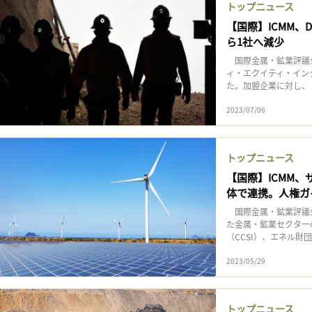
トップニュース
【国際】ICMM、
ら1社へ減少
国際金属・鉱業評議会
ィ・エクイティ・イン
た。加盟企業に対し、「ア
2023/07/06
トップニュース
【国際】ICMM
体で連携。人権ガ
国際金属・鉱業評議会
た金属・鉱業セクター
（CCSI）、エネル財団、欧
2023/05/29
トップニュース