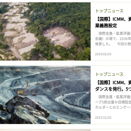
記事をお気に入りに保存するには
トップニュース
ログインが必要です
【国際】ICMM、
業義務設定
ログイン
会員登録
国際金属・鉱業評議会
会議）の場で、203
発表した。 今回の発
2024/02/03
トップニュース
【国際】ICMM
ダンスを発行。5
国際金属・鉱業評議会
ープ3排出量の目標設
ホルダーとのエンゲージメ
2023/12/20