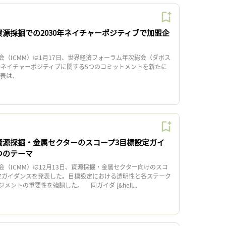
資源採掘での2030年ネイチャーポジティブで加盟企
（ICMM）は1月17日、世界経済フォーラム年次総会（ダボス
0年ネイチャーポジティブに関する5つのコミットメントを新たに
表は、
、資源採掘・金属セクターのスコープ3目標設定ガイ
つのテーマ
（ICMM）は12月13日、資源採掘・金属セクター向けのスコ
定ガイダンスを発表した。目標設定における透明性と各ステーク
ントの重要性を強調した。 同ガイダ [&hell...