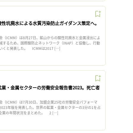
、酸性坑廃水による水質汚染防止ガイダンス策定へ。
（ICMM）は8月27日、鉱山からの酸性坑廃水と金属浸出によ
減するため、国際酸防止ネットワーク（INAP）と協働し、行動
と発表した。 ICMMは2017 […]
鉱業・金属セクターの労働安全報告書2023。死亡者
（ICMM）は7月30日、加盟企業25社の労働安全パフォーマ
2023年版を発表した。世界の鉱業・金属セクターの3分の1を占
盟企業の年間状況をまとめた。 2 […]