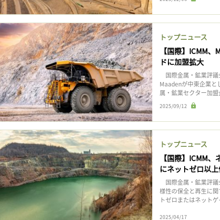
トップニュース
【国際】ICMM、
ドに加盟拡大
国際金属・鉱業評議会
Maadenが中東企業
属・鉱業セクター加盟企業
2025/09/12
トップニュース
【国際】ICMM
にネットゼロ以上
国際金属・鉱業評議会
様性の保全と再生に関
トゼロまたはネットゲイ
2025/04/17