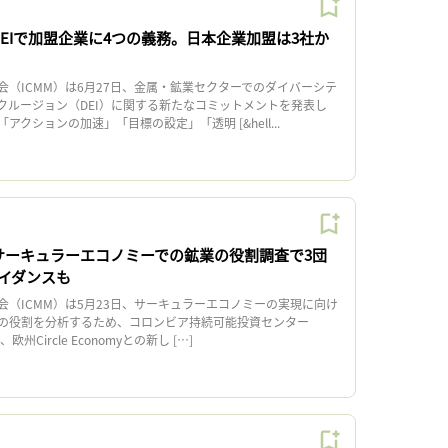
DEIで加盟企業に4つの義務。日本企業加盟は3社か
（ICMM）は6月27日、金属・鉱業セクターでのダイバーシテ
クルージョン（DEI）に関する新たなコミットメントを発表し
クションの加速」「目標の設定」「透明 [&hell...
、サーキュラーエコノミーでの鉱業の役割調査で3団
イダンスも
（ICMM）は5月23日、サーキュラーエコノミーの実現に向け
の役割を分析するため、コロンビア持続可能投資センター
州Circle Economyとの新し […]