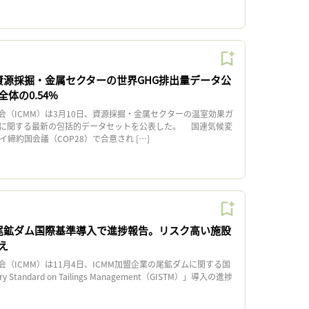
、資源採掘・金属セクターの世界GHG排出量データ公
体の0.54%
（ICMM）は3月10日、資源採掘・金属セクターの温室効果ガ
2に関する最新の包括的データセットを公表した。 国連気候変
イ締約国会議（COP28）で合意され […]
、尾鉱ダム国際基準導入で進捗報告。リスク高い施設
え
ICMM）は11月4日、ICMM加盟企業の尾鉱ダムに関する国
ry Standard on Tailings Management（GISTM）」導入の進捗