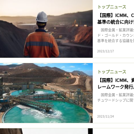
トップニュース
【国際】ICMM、C
基準の統合に向け
国際金属・鉱業評議会
ド・ゴールド・カウン
基準を統合する協議を
2023/12/17
トップニュース
【国際】ICMM
レームワーク発行
国際金属・鉱業評議会
チュワードシップに関
2023/11/24