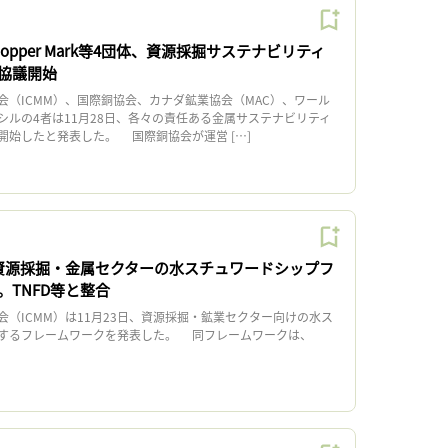
opper Mark等4団体、資源採掘サステナビリティ
協議開始
（ICMM）、国際銅協会、カナダ鉱業協会（MAC）、ワール
シルの4者は11月28日、各々の責任ある金属サステナビリティ
開始したと発表した。 国際銅協会が運営 […]
、資源採掘・金属セクターの水スチュワードシップフ
。TNFD等と整合
（ICMM）は11月23日、資源採掘・鉱業セクター向けの水ス
するフレームワークを発表した。 同フレームワークは、