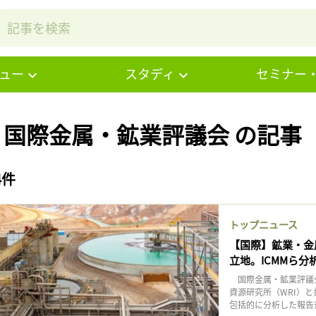
ュー
スタディ
セミナー
# 国際金属・鉱業評議会 の記事
4件
トップニュース
【国際】鉱業・金
立地。ICMMら分
国際金属・鉱業評議会
資源研究所（WRI）
包括的に分析した報告