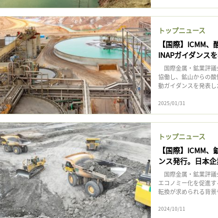
トップニュース
【国際】ICMM
INAPガイダンス
国際金属・鉱業評議会（
協働し、鉱山からの酸
動ガイダンスを発表し
2025/01/31
トップニュース
【国際】ICMM
ンス発行。日本企
国際金属・鉱業評議会
エコノミー化を促進す
転換が求められる背景や
2024/10/11