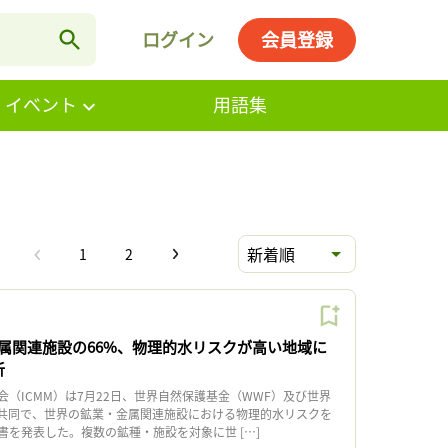
ログイン
会員登録
・イベント
用語集
新着順
1
2
属関連施設の66%、物理的水リスクが高い地域に
析
（ICMM）は7月22日、世界自然保護基金（WWF）及び世界
と共同で、世界の鉱業・金属関連施設における物理的水リスクを
書を発表した。複数の鉱種・施設を対象に世 […]