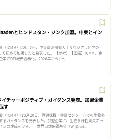
Maadenとヒンドスタン・ジンク加盟。中東とイン
（ICMM）は9月2日、中東資源採掘大手サウジアラビアの
として初めて加盟したと発表した。 【参考】【国際】ICMM、金
にDEI報告義務化。2026年から […]
、ネイチャーポジティブ・ガイダンス発表。加盟企業
促す
（ICMM）は3月20日、資源採掘・金属セクター向けの生物多
するガイダンスを発表した。加盟企業に、生物多様性喪失ネッ
ンの達成を促す。 世界自然保護基金（W [&hel...