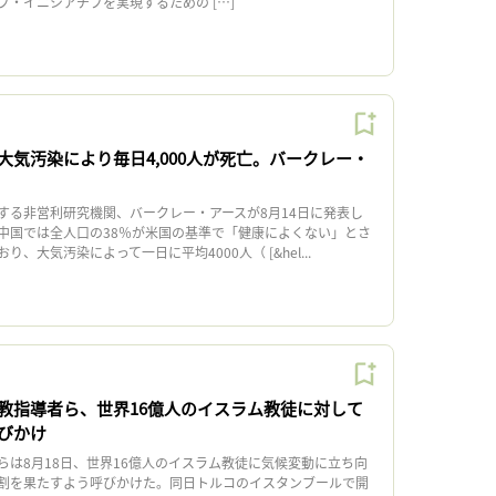
・イニシアチブを実現するための […]
大気汚染により毎日4,000人が死亡。バークレー・
る非営利研究機関、バークレー・アースが8月14日に発表し
中国では全人口の38％が米国の基準で「健康によくない」とさ
、大気汚染によって一日に平均4000人（ [&hel...
教指導者ら、世界16億人のイスラム教徒に対して
びかけ
は8月18日、世界16億人のイスラム教徒に気候変動に立ち向
割を果たすよう呼びかけた。同日トルコのイスタンブールで開