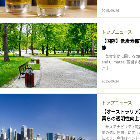
2015/09/26
トップニュース
【国際】低炭素都
能
気候変動に関する国際イニシア
and Climateが展開
[…]
2015/09/24
トップニュース
【オーストラリア
業らの透明性向上
サステナビリティ報告
業の透明性向上に向け
により、今後はインドネ