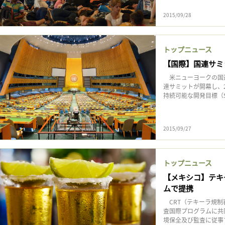
2015/09/28
トップニュース
【国際】国連サミ
米ニューヨークの国連
連サミットが開幕し、2
持続可能な開発目標（S
2015/09/27
トップニュース
【メキシコ】テキ
ムで提携
CRT（テキーラ規制審
査国際プログラムに共同
境保全及び監査に従事す