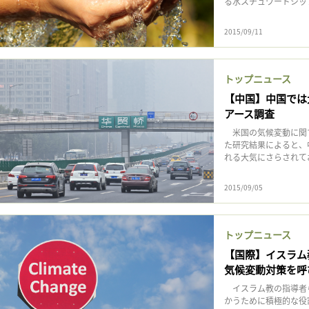
る水スチュワードシップ
2015/09/11
トップニュース
【中国】中国では
アース調査
米国の気候変動に関す
た研究結果によると、
れる大気にさらされており
2015/09/05
トップニュース
【国際】イスラム
気候変動対策を呼
イスラム教の指導者ら
かうために積極的な役