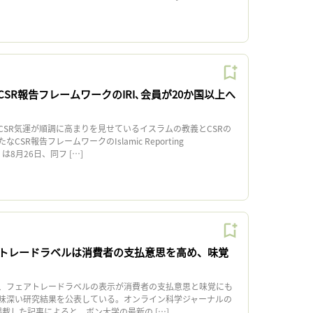
CSR報告フレームワークのIRI､会員が20か国以上へ
SR気運が順調に高まりを見せているイスラムの教義とCSRの
SR報告フレームワークのIslamic Reporting
RI）は8月26日、同フ […]
トレードラベルは消費者の支払意思を高め、味覚
、フェアトレードラベルの表示が消費者の支払意思と味覚にも
味深い研究結果を公表している。オンライン科学ジャーナルの
8日に掲載した記事によると、ボン大学の最新の […]