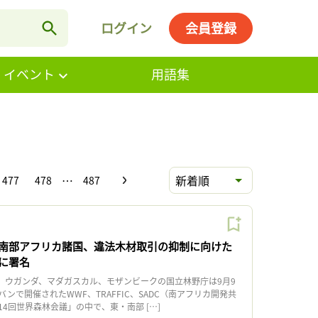
ログイン
会員登録
・イベント
用語集
…
新着順
477
478
487
南部アフリカ諸国、違法木材取引の抑制に向けた
に署名
ウガンダ、マダガスカル、モザンビークの国立林野庁は9月9
ンで開催されたWWF、TRAFFIC、SADC（南アフリカ開発共
4回世界森林会議」の中で、東・南部 […]