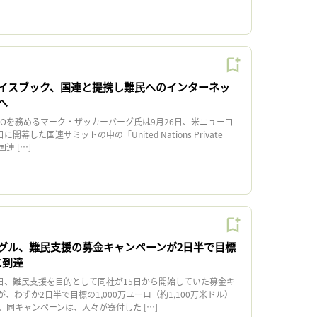
イスブック、国連と提携し難民へのインターネッ
へ
Oを務めるマーク・ザッカーバーグ氏は9月26日、米ニューヨ
開幕した国連サミットの中の「United Nations Private
（国連 […]
グル、難民支援の募金キャンペーンが2日半で目標
に到達
日、難民支援を目的として同社が15日から開始していた募金キ
、わずか2日半で目標の1,000万ユーロ（約1,100万米ドル）
同キャンペーンは、人々が寄付した […]