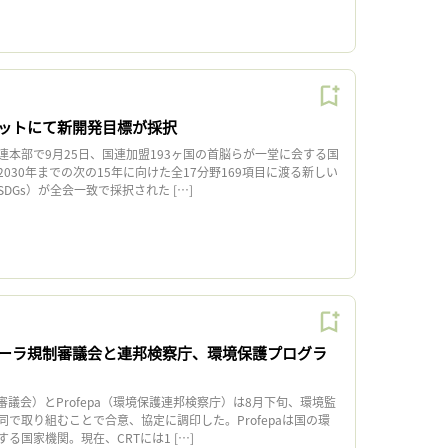
ットにて新開発目標が採択
本部で9月25日、国連加盟193ヶ国の首脳らが一堂に会する国
030年までの次の15年に向けた全17分野169項目に渡る新しい
DGs）が全会一致で採択された […]
ーラ規制審議会と連邦検察庁、環境保護プログラ
議会）とProfepa（環境保護連邦検察庁）は8月下旬、環境監
で取り組むことで合意、協定に調印した。Profepaは国の環
る国家機関。現在、CRTには1 […]