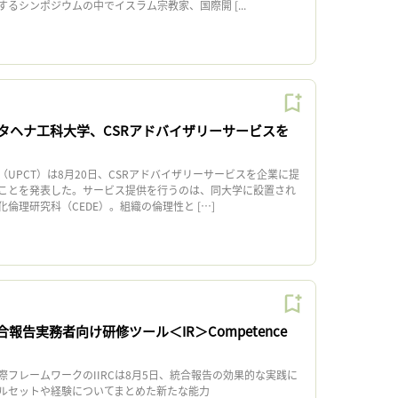
るシンポジウムの中でイスラム宗教家、国際開 [...
タヘナ工科大学、CSRアドバイザリーサービスを
UPCT）は8月20日、CSRアドバイザリーサービスを企業に提
ことを発表した。サービス提供を行うのは、同大学に設置され
倫理研究科（CEDE）。組織の倫理性と […]
合報告実務者向け研修ツール＜IR＞Competence
フレームワークのIIRCは8月5日、統合報告の効果的な実践に
ルセットや経験についてまとめた新たな能力