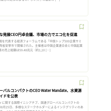
な発展CEO円卓会議、市場の力でエコ化を促進
中国を代表する経済フォーラムである「中国トップ500企業サミ
西省安寧市で開催された。主催者は中国企業連合会と中国起業
売上総額は59.48兆元（約1,10 […]
ルコンパクトのCEO Water Mandate、水資源
イドを公表
ィに関する国際イニシアチブ、国連グローバルコンパクトの
ndateは8月25日、多様なステークホルダーによるインテグリティのあ