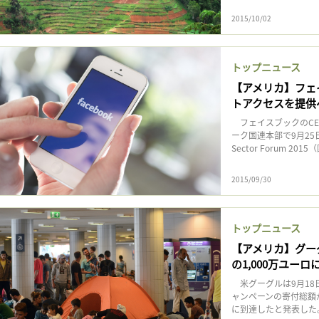
2015/10/02
トップニュース
【アメリカ】フェ
トアクセスを提供
フェイスブックのCE
ーク国連本部で9月25日に
Sector Forum 2015
2015/09/30
トップニュース
【アメリカ】グー
の1,000万ユーロ
米グーグルは9月18
ャンペーンの寄付総額が
に到達したと発表した。