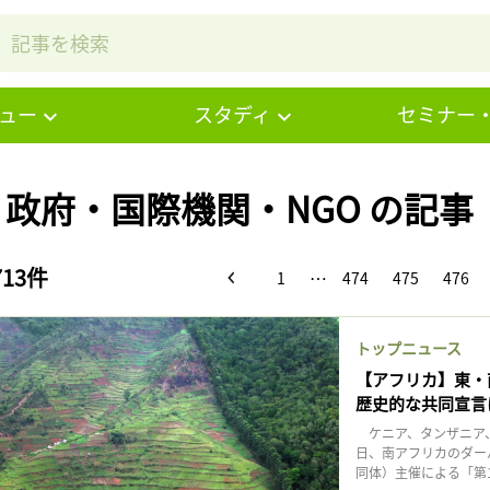
ュー
スタディ
セミナー
# 政府・国際機関・NGO の記事
713件
…
1
474
475
476
トップニュース
【アフリカ】東・
歴史的な共同宣言
ケニア、タンザニア、
日、南アフリカのダーバ
同体）主催による「第1