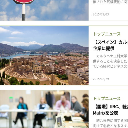
催された気候変動に関す
2015/09/03
トップニュース
【スペイン】カル
企業に提供
カルタヘナ工科大学（
供することを決定した
ている経営ビジネス文化
2015/08/29
トップニュース
【国際】IIRC、統
Matrixを公表
統合報告に関する国際
向けて必要となるスキ