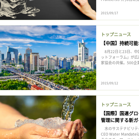
記事をお気に入りに保存するには
ログインが必要です
2015/09/17
ログイン
会員登録
トップニュース
【中国】持続可能
8月22日と23日、
ットフォーラム」が広
家協会の共催。500企業の
2015/09/12
トップニュース
【国際】国連グローバ
管理に関する新ガ
水のサステナビリテ
CEO Water Ma