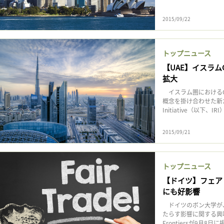
2015/09/22
トップニュース
【UAE】イスラム
拡大
イスラム圏におけるC
概念を掛け合わせた新たなC
Initiative（以下、I
2015/09/21
トップニュース
【ドイツ】フェア
にも好影響
ドイツのボン大学が
たらす影響に関する興
Frontiersが9月