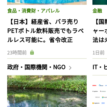
食品・消費財・アパレル
金融
【日本】経産省、バラ売り
【国
PETボトル飲料販売でもラベ
ャー
ルレス可能に。省令改正
法は
23時間前
1日前
政府・国際機関・NGO
IT