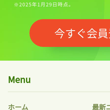
※2025年1月29日時点。
ログインが必
今すぐ会員
ログイン
会員登録
Menu
ホーム
最新