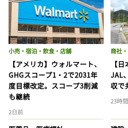
小売・宿泊・飲食・店舗
商社・
【アメリカ】ウォルマート、
【日
GHGスコープ1・2で2031年
JA
度目標改定。スコープ3削減
収で
も継続
23時
2日前