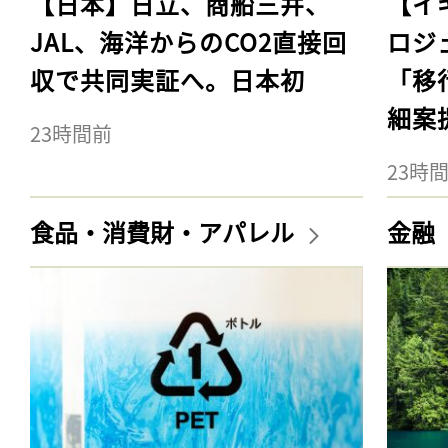
【日本】日立、商船三井、
【イ
JAL、海洋からのCO2直接回
ロジ
収で共同実証へ。日本初
「移
細案
23時間前
23時
食品・消費財・アパレル
金融