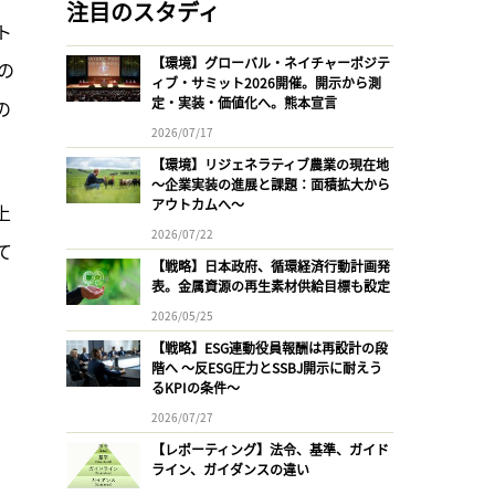
注目のスタディ
ト
【環境】グローバル・ネイチャーポジテ
上の
ィブ・サミット2026開催。開示から測
定・実装・価値化へ。熊本宣言
の
2026/07/17
【環境】リジェネラティブ農業の現在地
〜企業実装の進展と課題：面積拡大から
アウトカムへ〜
上
2026/07/22
て
【戦略】日本政府、循環経済行動計画発
表。金属資源の再生素材供給目標も設定
2026/05/25
【戦略】ESG連動役員報酬は再設計の段
階へ 〜反ESG圧力とSSBJ開示に耐えう
るKPIの条件〜
2026/07/27
【レポーティング】法令、基準、ガイド
ライン、ガイダンスの違い