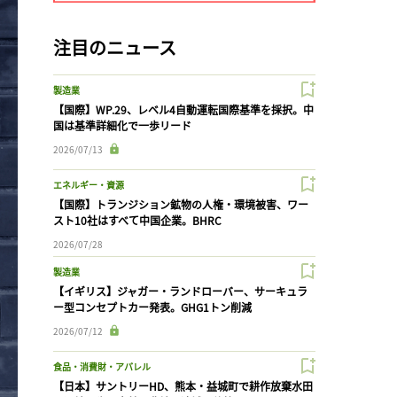
注目のニュース
製造業
【国際】WP.29、レベル4自動運転国際基準を採択。中
国は基準詳細化で一歩リード
2026/07/13
エネルギー・資源
【国際】トランジション鉱物の人権・環境被害、ワー
スト10社はすべて中国企業。BHRC
2026/07/28
製造業
【イギリス】ジャガー・ランドローバー、サーキュラ
ー型コンセプトカー発表。GHG1トン削減
2026/07/12
食品・消費財・アパレル
【日本】サントリーHD、熊本・益城町で耕作放棄水田