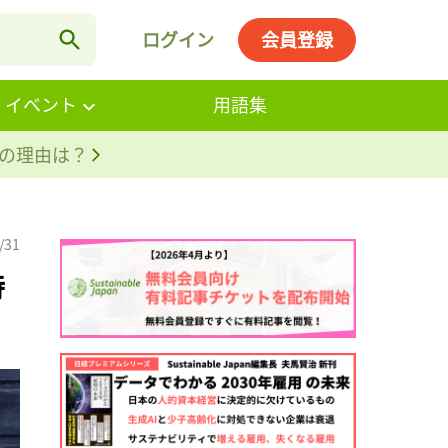
ログイン
会員登録
・イベント
用語集
。その理由は？
/31
特