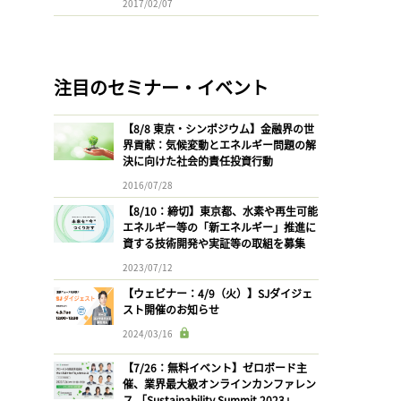
2017/02/07
注目のセミナー・イベント
【8/8 東京・シンポジウム】金融界の世
界貢献：気候変動とエネルギー問題の解
決に向けた社会的責任投資行動
2016/07/28
【8/10：締切】東京都、水素や再生可能
エネルギー等の「新エネルギー」推進に
資する技術開発や実証等の取組を募集
2023/07/12
【ウェビナー：4/9（火）】SJダイジェ
スト開催のお知らせ
2024/03/16
【7/26：無料イベント】ゼロボード主
催、業界最大級オンラインカンファレン
ス 「Sustainability Summit 2023」