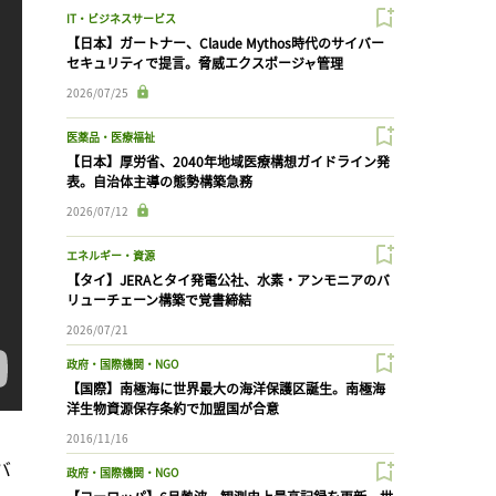
IT・ビジネスサービス
【日本】ガートナー、Claude Mythos時代のサイバー
セキュリティで提言。脅威エクスポージャ管理
2026/07/25
医薬品・医療福祉
【日本】厚労省、2040年地域医療構想ガイドライン発
表。自治体主導の態勢構築急務
2026/07/12
エネルギー・資源
【タイ】JERAとタイ発電公社、水素・アンモニアのバ
リューチェーン構築で覚書締結
2026/07/21
政府・国際機関・NGO
【国際】南極海に世界最大の海洋保護区誕生。南極海
洋生物資源保存条約で加盟国が合意
2016/11/16
バ
政府・国際機関・NGO