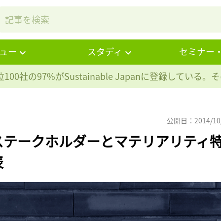
ュー
スタディ
セミナー
100社の97%が
Sustainable Japanに登録している
公開日：2014/10
ステークホルダーとマテリアリティ
表