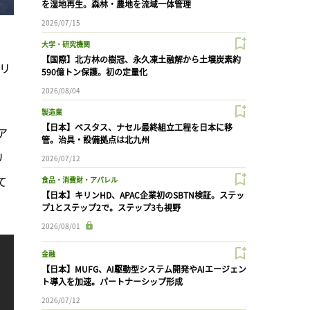
を湿地再生。森林・農地を流域一体管理
2026/07/15
大学・研究機関
【国際】北方林の樹冠、永久凍土融解から土壌炭素約
テリ
590億トン保護。初の定量化
2026/08/04
製造業
【日本】ベスタス、ナセル最終組立工程を日本に移
ア
管。治具・設備拠点は北九州
リ
2026/07/12
て
食品・消費財・アパレル
【日本】キリンHD、APAC企業初のSBTN検証。ステッ
プ1とステップ2で。ステップ3も視野
2026/08/01
金融
【日本】MUFG、AI駆動型システム開発やAIエージェン
ト導入を加速。パートナーシップ形成
2026/07/12