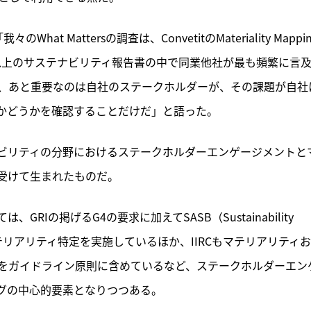
記事をお気に入りに保存するには
ログインが必要です
のWhat Mattersの調査は、ConvetitのMateriality Mappin
00以上のサステナビリティ報告書の中で同業他社が最も頻繁に言
ログイン
会員登録
ば、あと重要なのは自社のステークホルダーが、その課題が自社
かどうかを確認することだけだ」と語った。
テナビリティの分野におけるステークホルダーエンゲージメントと
受けて生まれたものだ。
Iの掲げるG4の要求に加えてSASB（Sustainability 
業界ごとのマテリアリティ特定を実施しているほか、IIRCもマテリアリティ
をガイドライン原則に含めているなど、ステークホルダーエン
グの中心的要素となりつつある。