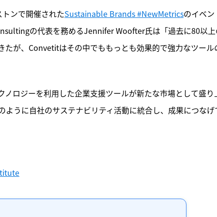
、先日ボストンで開催された
Sustainable Brands #NewMetrics
のイベン
 Consultingの代表を務めるJennifer Woofter氏は「過去に80以
が、Convetitはその中でももっとも効果的で強力なツール
クノロジーを利用した企業支援ツールが新たな市場として盛り
のように自社のサステナビリティ活動に統合し、成果につなげ
titute