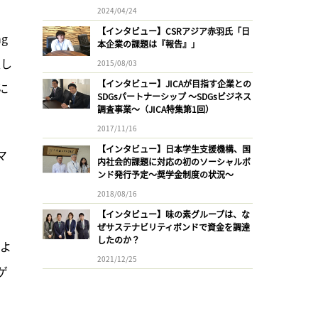
2024/04/24
【インタビュー】CSRアジア赤羽氏「日
g 
本企業の課題は『報告』」
及し
2015/08/03
【インタビュー】JICAが目指す企業との
に
SDGsパートナーシップ 〜SDGsビジネス
調査事業〜（JICA特集第1回）
2017/11/16
【インタビュー】日本学生支援機構、国
マ
内社会的課題に対応の初のソーシャルボ
ンド発行予定〜奨学金制度の状況〜
2018/08/16
【インタビュー】味の素グループは、な
ぜサステナビリティボンドで資金を調達
したのか？
およ
2021/12/25
ゲ