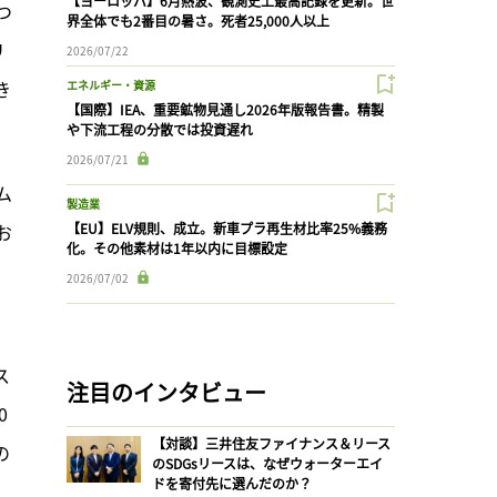
【ヨーロッパ】6月熱波、観測史上最高記録を更新。世
つ
界全体でも2番目の暑さ。死者25,000人以上
リ
2026/07/22
き
エネルギー・資源
【国際】IEA、重要鉱物見通し2026年版報告書。精製
や下流工程の分散では投資遅れ
2026/07/21
ム
製造業
お
【EU】ELV規則、成立。新車プラ再生材比率25%義務
化。その他素材は1年以内に目標設定
2026/07/02
ス
注目のインタビュー
0
【対談】三井住友ファイナンス＆リース
の
のSDGsリースは、なぜウォーターエイ
ドを寄付先に選んだのか？