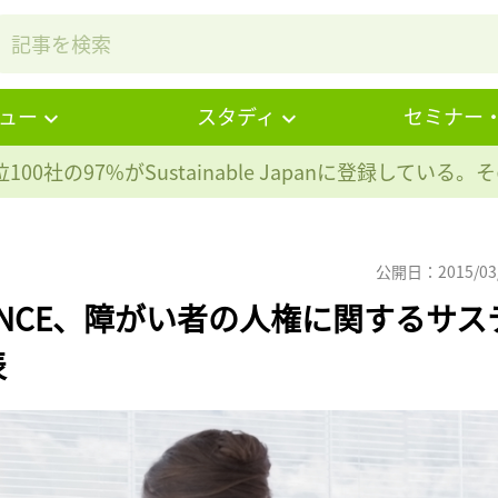
ュー
スタディ
セミナー
100社の97%が
Sustainable Japanに登録している
公開日：2015/03
n ONCE、障がい者の人権に関するサス
表