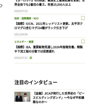
【ヨーロッパ】6月熱波、観測史上最高記録を更新。世
ひ
界全体でも2番目の暑さ。死者25,000人以上
2026/07/22
政府・国際機関・NGO
【国際】IUCN、2021年レッドリスト更新。太平洋ク
ロマグロ含むマグロ4種がランク引き下げ
2021/09/06
エネルギー・資源
【国際】IEA、重要鉱物見通し2026年版報告書。精製
や下流工程の分散では投資遅れ
2026/07/21
注目のインタビュー
【金融】JICAが発行した世界初の「ピー
スビルディングボンド」〜今なぜ平和構
築なのか〜