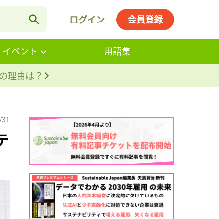
ログイン
会員登録
・イベント
用語集
。その理由は？
/31
テ