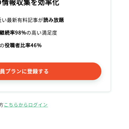
の情報収集を効率化
本近い最新有料記事が
読み放題
継続率98%
の高い満足度
の
役職者比率46%
員プランに登録する
方
こちらからログイン