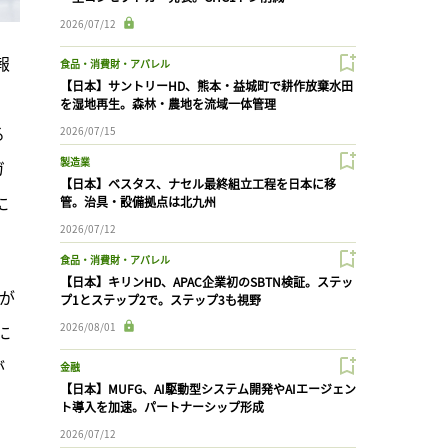
2026/07/12
報
食品・消費財・アパレル
【日本】サントリーHD、熊本・益城町で耕作放棄水田
を湿地再生。森林・農地を流域一体管理
る
2026/07/15
製造業
ガ
【日本】ベスタス、ナセル最終組立工程を日本に移
に
管。治具・設備拠点は北九州
2026/07/12
食品・消費財・アパレル
【日本】キリンHD、APAC企業初のSBTN検証。ステッ
半が
プ1とステップ2で。ステップ3も視野
2026/08/01
に
が
金融
【日本】MUFG、AI駆動型システム開発やAIエージェン
ト導入を加速。パートナーシップ形成
2026/07/12