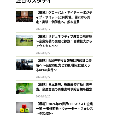
注目のスタディ
【環境】グローバル・ネイチャーポジテ
ィブ・サミット2026開催。開示から測
定・実装・価値化へ。熊本宣言
2026/07/17
【環境】リジェネラティブ農業の現在地
〜企業実装の進展と課題：面積拡大から
アウトカムへ〜
2026/07/22
【戦略】ESG連動役員報酬は再設計の段
階へ 〜反ESG圧力とSSBJ開示に耐えう
るKPIの条件〜
2026/07/27
【戦略】日本政府、循環経済行動計画発
表。金属資源の再生素材供給目標も設定
2026/05/25
【環境】2024年の世界CDP Aリスト企業
一覧 〜気候変動・ウォーター・フォレス
トの3分野〜