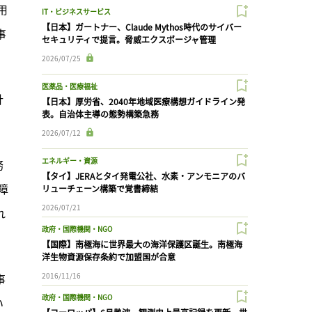
用
IT・ビジネスサービス
【日本】ガートナー、Claude Mythos時代のサイバー
事
セキュリティで提言。脅威エクスポージャ管理
2026/07/25
医薬品・医療福祉
針
【日本】厚労省、2040年地域医療構想ガイドライン発
表。自治体主導の態勢構築急務
2026/07/12
エネルギー・資源
務
【タイ】JERAとタイ発電公社、水素・アンモニアのバ
障
リューチェーン構築で覚書締結
2026/07/21
れ
政府・国際機関・NGO
【国際】南極海に世界最大の海洋保護区誕生。南極海
洋生物資源保存条約で加盟国が合意
事
2016/11/16
政府・国際機関・NGO
い