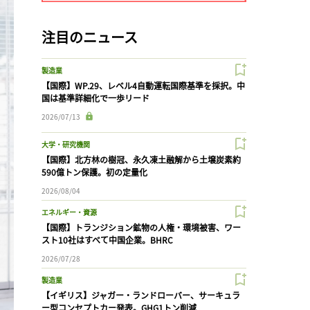
注目のニュース
製造業
【国際】WP.29、レベル4自動運転国際基準を採択。中
国は基準詳細化で一歩リード
2026/07/13
大学・研究機関
【国際】北方林の樹冠、永久凍土融解から土壌炭素約
590億トン保護。初の定量化
2026/08/04
エネルギー・資源
【国際】トランジション鉱物の人権・環境被害、ワー
スト10社はすべて中国企業。BHRC
2026/07/28
製造業
【イギリス】ジャガー・ランドローバー、サーキュラ
ー型コンセプトカー発表。GHG1トン削減