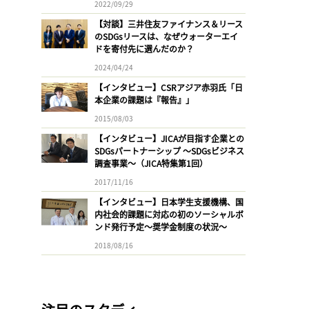
2022/09/29
【対談】三井住友ファイナンス＆リース
のSDGsリースは、なぜウォーターエイ
ドを寄付先に選んだのか？
2024/04/24
【インタビュー】CSRアジア赤羽氏「日
本企業の課題は『報告』」
2015/08/03
【インタビュー】JICAが目指す企業との
SDGsパートナーシップ 〜SDGsビジネス
調査事業〜（JICA特集第1回）
2017/11/16
【インタビュー】日本学生支援機構、国
内社会的課題に対応の初のソーシャルボ
ンド発行予定〜奨学金制度の状況〜
2018/08/16