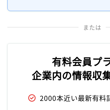
または
有料会員プ
企業内の情報収
2000本近い最新有料