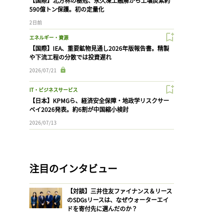
【国際】北方林の樹冠、永久凍土融解から土壌炭素約
590億トン保護。初の定量化
2日前
エネルギー・資源
【国際】IEA、重要鉱物見通し2026年版報告書。精製
や下流工程の分散では投資遅れ
2026/07/21
IT・ビジネスサービス
【日本】KPMGら、経済安全保障・地政学リスクサー
ベイ2026発表。約6割が中国縮小検討
2026/07/13
注目のインタビュー
【対談】三井住友ファイナンス＆リース
のSDGsリースは、なぜウォーターエイ
ドを寄付先に選んだのか？