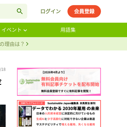
ログイン
会員登録
・イベント
用語集
。その理由は？
/18
金