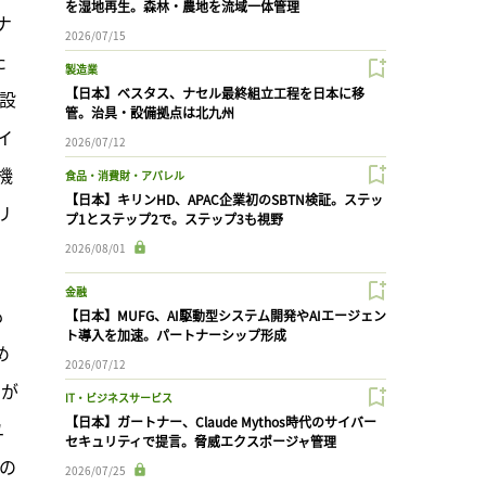
を湿地再生。森林・農地を流域一体管理
ナ
2026/07/15
た
製造業
【日本】ベスタス、ナセル最終組立工程を日本に移
設
管。治具・設備拠点は北九州
イ
2026/07/12
機
食品・消費財・アパレル
【日本】キリンHD、APAC企業初のSBTN検証。ステッ
リ
プ1とステップ2で。ステップ3も視野
2026/08/01
金融
も
【日本】MUFG、AI駆動型システム開発やAIエージェン
ト導入を加速。パートナーシップ形成
め
2026/07/12
）が
IT・ビジネスサービス
【日本】ガートナー、Claude Mythos時代のサイバー
ユ
セキュリティで提言。脅威エクスポージャ管理
の
2026/07/25