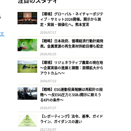
注目のスタディ
【環境】グローバル・ネイチャーポジテ
る
ィブ・サミット2026開催。開示から測
定・実装・価値化へ。熊本宣言
E 
2026/07/17
【戦略】日本政府、循環経済行動計画発
表。金属資源の再生素材供給目標も設定
2026/05/25
【環境】リジェネラティブ農業の現在地
〜企業実装の進展と課題：面積拡大から
アウトカムへ〜
2026/07/22
【戦略】ESG連動役員報酬は再設計の段
階へ 〜反ESG圧力とSSBJ開示に耐えう
るKPIの条件〜
2026/07/27
【レポーティング】法令、基準、ガイド
ライン、ガイダンスの違い
2017/02/07