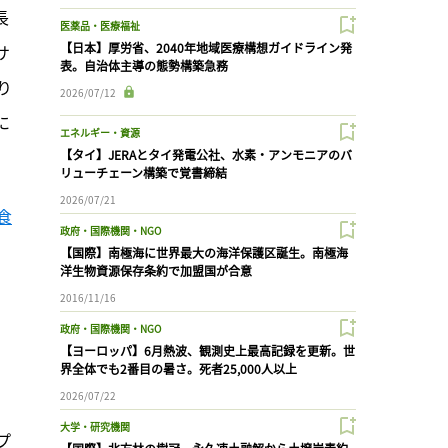
長
医薬品・医療福祉
【日本】厚労省、2040年地域医療構想ガイドライン発
サ
表。自治体主導の態勢構築急務
り
2026/07/12
に
エネルギー・資源
【タイ】JERAとタイ発電公社、水素・アンモニアのバ
リューチェーン構築で覚書締結
2026/07/21
食
政府・国際機関・NGO
【国際】南極海に世界最大の海洋保護区誕生。南極海
洋生物資源保存条約で加盟国が合意
2016/11/16
政府・国際機関・NGO
【ヨーロッパ】6月熱波、観測史上最高記録を更新。世
界全体でも2番目の暑さ。死者25,000人以上
2026/07/22
大学・研究機関
プ