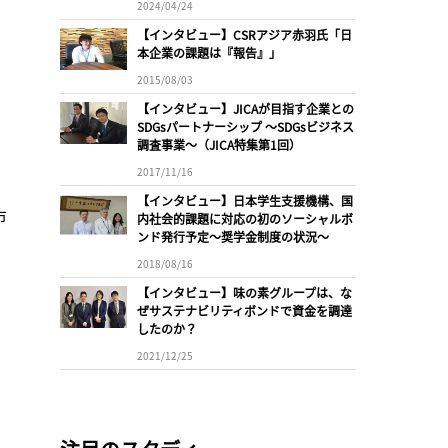
2024/04/24
【インタビュー】CSRアジア赤羽氏「日
本企業の課題は『報告』」
2015/08/03
【インタビュー】JICAが目指す企業との
SDGsパートナーシップ 〜SDGsビジネス
調査事業〜（JICA特集第1回）
2017/11/16
【インタビュー】日本学生支援機構、国
市
内社会的課題に対応の初のソーシャルボ
ンド発行予定〜奨学金制度の状況〜
2018/08/16
【インタビュー】味の素グループは、な
ぜサステナビリティボンドで資金を調達
したのか？
2021/12/25