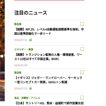
注目のニュース
製造業
【国際】WP.29、レベル4自動運転国際基準を採択。中
国は基準詳細化で一歩リード
2026/07/13
エネルギー・資源
【国際】トランジション鉱物の人権・環境被害、ワー
スト10社はすべて中国企業。BHRC
2026/07/28
製造業
【イギリス】ジャガー・ランドローバー、サーキュラ
ー型コンセプトカー発表。GHG1トン削減
2026/07/12
食品・消費財・アパレル
【日本】サントリーHD、熊本・益城町で耕作放棄水田