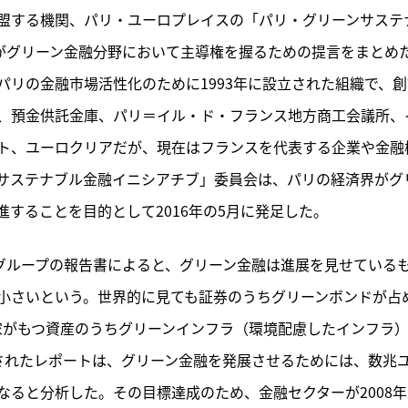
盟する機関、パリ・ユーロプレイスの「パリ・グリーンサステ
リがグリーン金融分野において主導権を握るための提言をまとめ
リの金融市場活性化のために1993年に設立された組織で、創
、預金供託金庫、パリ＝イル・ド・フランス地方商工会議所、
ト、ユーロクリアだが、現在はフランスを代表する企業や金融
サステナブル金融イニシアチブ」委員会は、パリの経済界がグ
することを目的として2016年の5月に発足した。
ィグループの報告書によると、グリーン金融は進展を見せている
小さいという。世界的に見ても証券のうちグリーンボンドが占
家がもつ資産のうちグリーンインフラ（環境配慮したインフラ
されたレポートは、グリーン金融を発展させるためには、数兆
ると分析した。その目標達成のため、金融セクターが2008年