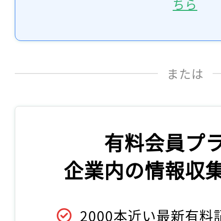
ちら
または
有料会員プ
企業内の情報収
2000本近い最新有料