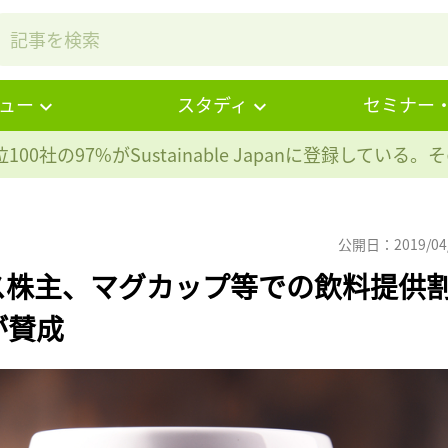
ュー
スタディ
セミナー
100社の97%が
Sustainable Japanに登録している
公開日：2019/04
ス株主、マグカップ等での飲料提供
が賛成