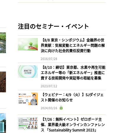
注目のセミナー・イベント
【8/8 東京・シンポジウム】金融界の世
界貢献：気候変動とエネルギー問題の解
決に向けた社会的責任投資行動
2016/07/28
【8/10：締切】東京都、水素や再生可能
エネルギー等の「新エネルギー」推進に
資する技術開発や実証等の取組を募集
2023/07/12
【ウェビナー：4/9（火）】SJダイジェ
スト開催のお知らせ
2024/03/16
【7/26：無料イベント】ゼロボード主
催、業界最大級オンラインカンファレン
ス 「Sustainability Summit 2023」