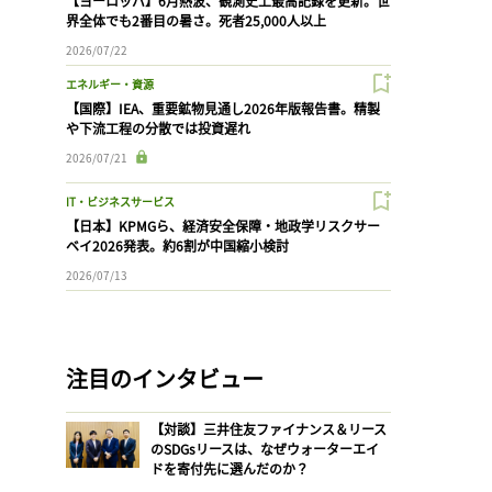
【ヨーロッパ】6月熱波、観測史上最高記録を更新。世
界全体でも2番目の暑さ。死者25,000人以上
2026/07/22
エネルギー・資源
【国際】IEA、重要鉱物見通し2026年版報告書。精製
や下流工程の分散では投資遅れ
2026/07/21
IT・ビジネスサービス
【日本】KPMGら、経済安全保障・地政学リスクサー
ベイ2026発表。約6割が中国縮小検討
2026/07/13
注目のインタビュー
【対談】三井住友ファイナンス＆リース
のSDGsリースは、なぜウォーターエイ
ドを寄付先に選んだのか？