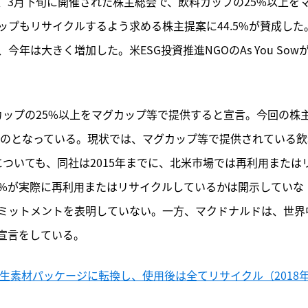
、3月下旬に開催された株主総会で、飲料カップの25%以上を
プもリサイクルするよう求める株主提案に44.5%が賛成した
年は大きく増加した。米ESG投資推進NGOのAs You Sowが
料カップの25%以上をマグカップ等で提供すると宣言。今回の株
ものとなっている。現状では、マグカップ等で提供されている飲
ついても、同社は2015年までに、北米市場では再利用または
%が実際に再利用またはリサイクルしているかは開示していな
ミットメントを表明していない。一方、マクドナルドは、世界
宣言をしている。
再生素材パッケージに転換し、使用後は全てリサイクル（2018年