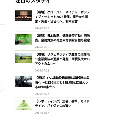
注目のスタディ
【環境】グローバル・ネイチャーポジテ
ィブ・サミット2026開催。開示から測
定・実装・価値化へ。熊本宣言
2026/07/17
【戦略】日本政府、循環経済行動計画発
表。金属資源の再生素材供給目標も設定
2026/05/25
【環境】リジェネラティブ農業の現在地
〜企業実装の進展と課題：面積拡大から
アウトカムへ〜
2026/07/22
【戦略】ESG連動役員報酬は再設計の段
階へ 〜反ESG圧力とSSBJ開示に耐えう
資
るKPIの条件〜
2026/07/27
【レポーティング】法令、基準、ガイド
ライン、ガイダンスの違い
2017/02/07