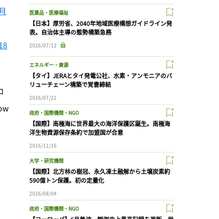
月
医薬品・医療福祉
【日本】厚労省、2040年地域医療構想ガイドライン発
表。自治体主導の態勢構築急務
8
2026/07/12
エネルギー・資源
【タイ】JERAとタイ発電公社、水素・アンモニアのバ
リューチェーン構築で覚書締結
ロ
2026/07/21
ow
政府・国際機関・NGO
【国際】南極海に世界最大の海洋保護区誕生。南極海
洋生物資源保存条約で加盟国が合意
2016/11/16
大学・研究機関
【国際】北方林の樹冠、永久凍土融解から土壌炭素約
590億トン保護。初の定量化
2026/08/04
政府・国際機関・NGO