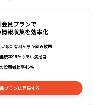
記事をお気に入りに保存するには
ログインが必要です
料会員プランで
ログイン
会員登録
の情報収集を効率化
本近い最新有料記事が
読み放題
継続率98%
の高い満足度
の
役職者比率46%
員プランに登録する