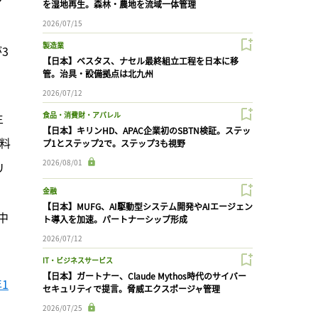
マ
を湿地再生。森林・農地を流域一体管理
。
2026/07/15
製造業
3
【日本】ベスタス、ナセル最終組立工程を日本に移
管。治具・設備拠点は北九州
2026/07/12
主
食品・消費財・アパレル
【日本】キリンHD、APAC企業初のSBTN検証。ステッ
料
プ1とステップ2で。ステップ3も視野
2026/08/01
リ
金融
【日本】MUFG、AI駆動型システム開発やAIエージェン
中
ト導入を加速。パートナーシップ形成
2026/07/12
IT・ビジネスサービス
【日本】ガートナー、Claude Mythos時代のサイバー
1
セキュリティで提言。脅威エクスポージャ管理
2026/07/25