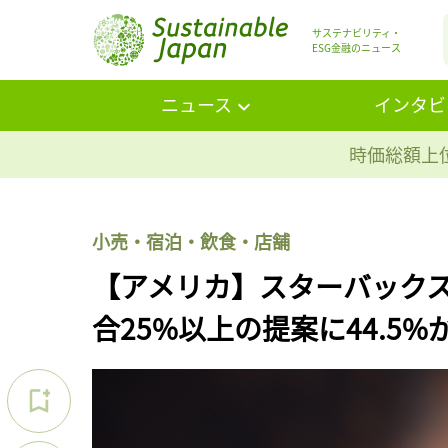
サステナビリティ・
ESG金融のニュース
ニュース
インタビ
時価総額上位
小売・宿泊・飲食・店舗
【アメリカ】スターバック
合25%以上の提案に44.5%