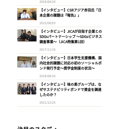
2024/04/24
【インタビュー】CSRアジア赤羽氏「日
本企業の課題は『報告』」
2015/08/03
【インタビュー】JICAが目指す企業との
SDGsパートナーシップ 〜SDGsビジネス
調査事業〜（JICA特集第1回）
2017/11/16
【インタビュー】日本学生支援機構、国
内社会的課題に対応の初のソーシャルボ
ンド発行予定〜奨学金制度の状況〜
2018/08/16
【インタビュー】味の素グループは、な
ぜサステナビリティボンドで資金を調達
したのか？
2021/12/25