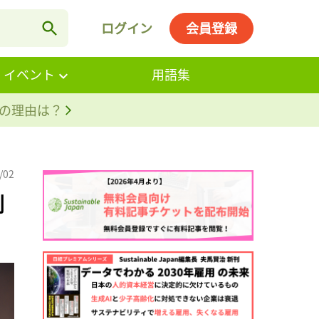
ログイン
会員登録
・イベント
用語集
。その理由は？
/02
割