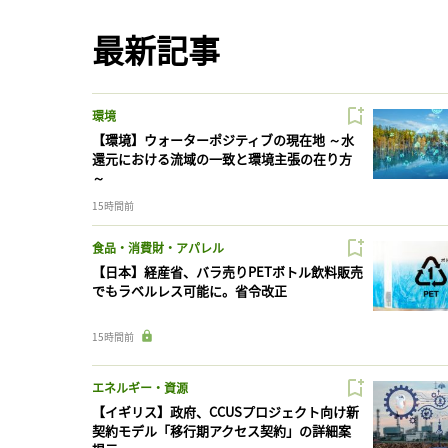
最新記事
環境
【環境】ウォーターポジティブの現在地 ～水
還元における流域の一致と環境主張の在り方
～
15時間前
食品・消費財・アパレル
【日本】経産省、バラ売りPETボトル飲料販売
でもラベルレス可能に。省令改正
15時間前
エネルギー・資源
【イギリス】政府、CCUSプロジェクト向け新
契約モデル「移行期アクセス契約」の詳細案