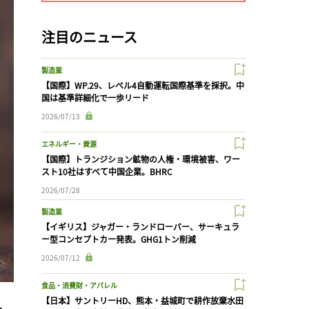
注目のニュース
製造業
【国際】WP.29、レベル4自動運転国際基準を採択。中
国は基準詳細化で一歩リード
2026/07/13
エネルギー・資源
【国際】トランジション鉱物の人権・環境被害、ワー
スト10社はすべて中国企業。BHRC
2026/07/28
製造業
【イギリス】ジャガー・ランドローバー、サーキュラ
ー型コンセプトカー発表。GHG1トン削減
2026/07/12
食品・消費財・アパレル
【日本】サントリーHD、熊本・益城町で耕作放棄水田