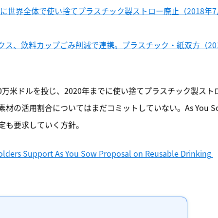
でに世界全体で使い捨てプラスチック製ストロー廃止（2018年7
クス、飲料カップごみ削減で連携。プラスチック・紙双方（201
0万米ドルを投じ、2020年までに使い捨てプラスチック製スト
の活用割合についてはまだコミットしていない。As You S
定も要求していく方針。
olders Support As You Sow Proposal on Reusable Drinking 