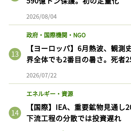
590億トン保護。初の定量化
2026/08/04
政府・国際機関・NGO
【ヨーロッパ】6月熱波、観測
界全体でも2番目の暑さ。死者25
2026/07/22
記事をお気に入りに
エネルギー・資源
ログインが必
【国際】IEA、重要鉱物見通し2
下流工程の分散では投資遅れ