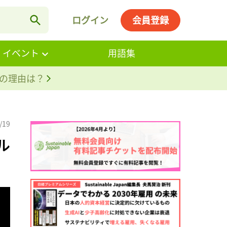
ログイン
会員登録
・イベント
用語集
。その理由は？
/19
ル