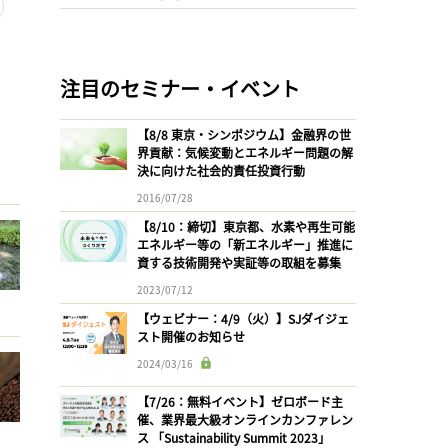
注目のセミナー・イベント
【8/8 東京・シンポジウム】金融界の世
界貢献：気候変動とエネルギー問題の解
決に向けた社会的責任投資行動
2016/07/28
【8/10：締切】東京都、水素や再生可能
エネルギー等の「新エネルギー」推進に
資する技術開発や実証等の取組を募集
2023/07/12
【ウェビナー：4/9（火）】SJダイジェ
スト開催のお知らせ
2024/03/16
【7/26：無料イベント】ゼロボード主
催、業界最大級オンラインカンファレン
ス 「Sustainability Summit 2023」