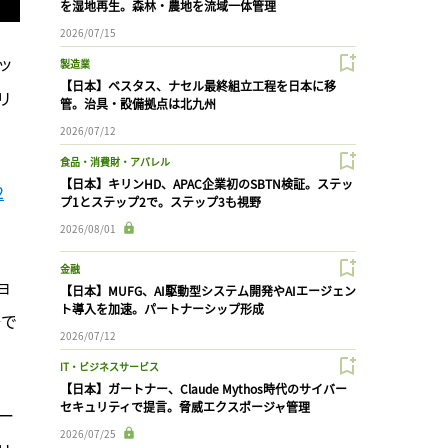
を湿地再生。森林・農地を流域一体管理
2026/07/15
ッ
製造業
【日本】ベスタス、ナセル最終組立工程を日本に移
リ
管。治具・設備拠点は北九州
2026/07/12
食品・消費財・アパレル
【日本】キリンHD、APAC企業初のSBTN検証。ステッ
2
プ1とステップ2で。ステップ3も視野
2026/08/01
金融
ョ
【日本】MUFG、AI駆動型システム開発やAIエージェン
ト導入を加速。パートナーシップ形成
場で
2026/07/12
IT・ビジネスサービス
【日本】ガートナー、Claude Mythos時代のサイバー
セキュリティで提言。脅威エクスポージャ管理
ー
2026/07/25