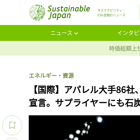
サステナビリティ・
ESG金融のニュース
ニュース
インタビ
時価総額上位
エネルギー・資源
【国際】アパレル大手86社
宣言。サプライヤーにも石