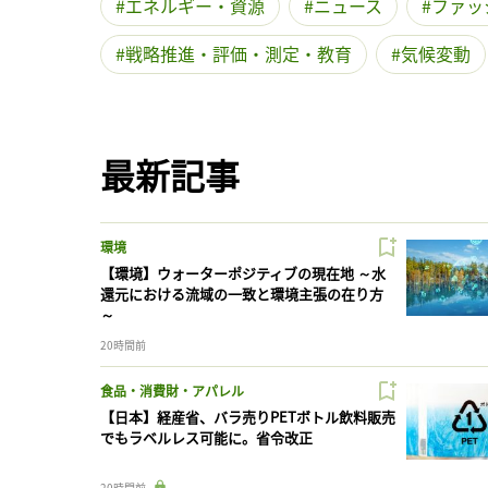
エネルギー・資源
ニュース
ファッ
戦略推進・評価・測定・教育
気候変動
最新記事
環境
【環境】ウォーターポジティブの現在地 ～水
還元における流域の一致と環境主張の在り方
～
20時間前
食品・消費財・アパレル
【日本】経産省、バラ売りPETボトル飲料販売
でもラベルレス可能に。省令改正
20時間前