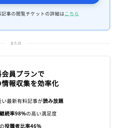
記事をお気に入りに保存するには
ログインが必要です
料記事の閲覧チケットの詳細は
こちら
ログイン
会員登録
または
料会員プランで
の情報収集を効率化
本近い最新有料記事が
読み放題
継続率98%
の高い満足度
の
役職者比率46%