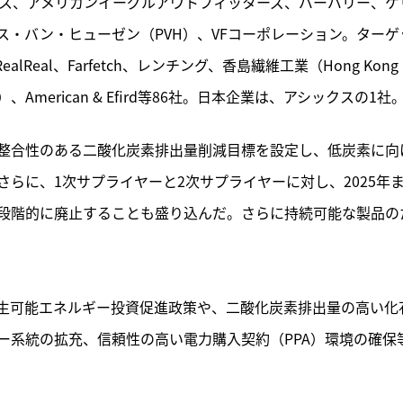
クス、アメリカンイーグルアウトフィッターズ、バーバリー、ケ
・バン・ヒューゼン（PVH）、VFコーポレーション。ターゲ
al、Farfetch、レンチング、香島繊維工業（Hong Kong 
香港）、American & Efird等86社。日本企業は、アシックスの1社
整合性のある二酸化炭素排出量削減目標を設定し、低炭素に向
らに、1次サプライヤーと2次サプライヤーに対し、2025年
段階的に廃止することも盛り込んだ。さらに持続可能な製品の
生可能エネルギー投資促進政策や、二酸化炭素排出量の高い化
ー系統の拡充、信頼性の高い電力購入契約（PPA）環境の確保