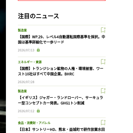
注目のニュース
製造業
【国際】WP.29、レベル4自動運転国際基準を採択。中
国は基準詳細化で一歩リード
2026/07/13
エネルギー・資源
【国際】トランジション鉱物の人権・環境被害、ワー
スト10社はすべて中国企業。BHRC
2026/07/28
製造業
【イギリス】ジャガー・ランドローバー、サーキュラ
ー型コンセプトカー発表。GHG1トン削減
2026/07/12
食品・消費財・アパレル
【日本】サントリーHD、熊本・益城町で耕作放棄水田