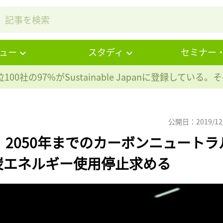
ュー
スタディ
セミナー
100社の97%が
Sustainable Japanに登録している
公開日：2019/12
、2050年までのカーボンニュートラ
炭エネルギー使用停止求める