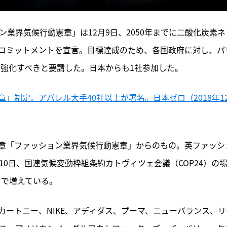
ン業界気候行動憲章」は12月9日、2050年までに二酸化炭素ネ
コミットメントを宣言。目標達成のため、各国政府に対し、パ
を強化すべきと要請した。日本からも1社参加した。
」制定。アパレル大手40社以上が署名。日本ゼロ（2018年1
章「ファッション業界気候行動憲章」からのもの。英ファッシ
10日、国連気候変動枠組条約カトヴィツェ会議（COP24）の
まで増えている。
ートニー、NIKE、アディダス、プーマ、ニューバランス、リ