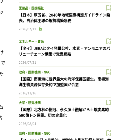
リ
医薬品・医療福祉
ッ
【日本】厚労省、2040年地域医療構想ガイドライン発
表。自治体主導の態勢構築急務
2026/07/12
。
エネルギー・資源
【タイ】JERAとタイ発電公社、水素・アンモニアのバ
け
リューチェーン構築で覚書締結
まで
2026/07/21
政府・国際機関・NGO
た
【国際】南極海に世界最大の海洋保護区誕生。南極海
洋生物資源保存条約で加盟国が合意
2016/11/16
大学・研究機関
石
【国際】北方林の樹冠、永久凍土融解から土壌炭素約
590億トン保護。初の定量化
等
2026/08/04
政府・国際機関・NGO