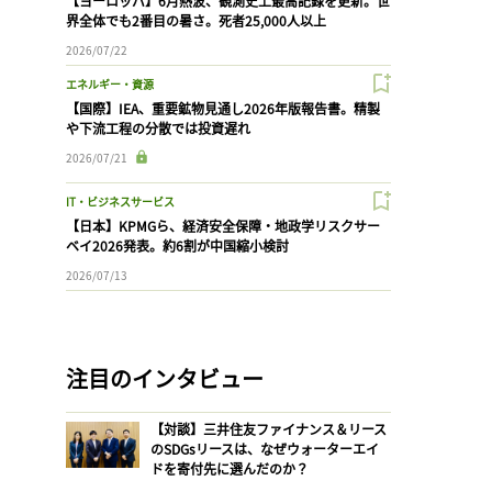
【ヨーロッパ】6月熱波、観測史上最高記録を更新。世
界全体でも2番目の暑さ。死者25,000人以上
2026/07/22
エネルギー・資源
【国際】IEA、重要鉱物見通し2026年版報告書。精製
や下流工程の分散では投資遅れ
2026/07/21
IT・ビジネスサービス
【日本】KPMGら、経済安全保障・地政学リスクサー
ベイ2026発表。約6割が中国縮小検討
2026/07/13
注目のインタビュー
【対談】三井住友ファイナンス＆リース
のSDGsリースは、なぜウォーターエイ
ドを寄付先に選んだのか？