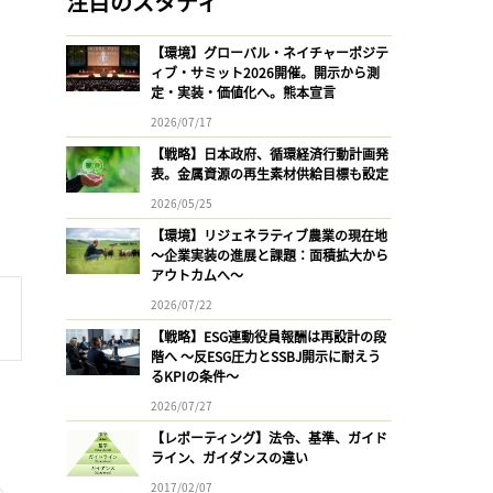
注目のスタディ
【環境】グローバル・ネイチャーポジテ
ィブ・サミット2026開催。開示から測
定・実装・価値化へ。熊本宣言
2026/07/17
【戦略】日本政府、循環経済行動計画発
表。金属資源の再生素材供給目標も設定
2026/05/25
【環境】リジェネラティブ農業の現在地
〜企業実装の進展と課題：面積拡大から
アウトカムへ〜
2026/07/22
【戦略】ESG連動役員報酬は再設計の段
階へ 〜反ESG圧力とSSBJ開示に耐えう
るKPIの条件〜
2026/07/27
【レポーティング】法令、基準、ガイド
ライン、ガイダンスの違い
2017/02/07