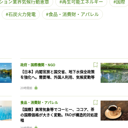
ション業界気候行動憲章
再生可能エネルギー
国際
石炭火力発電
食品・消費財・アパレル
政府・国際機関・NGO
【日本】内閣官房と国交省、地下水保全政策
を強化へ。需要増、外国人利用、気候変動等
20時間前
食品・消費財・アパレル
【国際】異常気象等でコーヒー、ココア、茶
の国際価格が大きく変動。FAOが構造的対処提
唱
20時間前