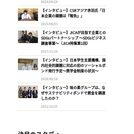
2024/04/24
【インタビュー】CSRアジア赤羽氏「日
本企業の課題は『報告』」
2015/08/03
【インタビュー】JICAが目指す企業との
SDGsパートナーシップ 〜SDGsビジネス
調査事業〜（JICA特集第1回）
2017/11/16
【インタビュー】日本学生支援機構、国
内社会的課題に対応の初のソーシャルボ
ンド発行予定〜奨学金制度の状況〜
2018/08/16
【インタビュー】味の素グループは、な
ぜサステナビリティボンドで資金を調達
したのか？
2021/12/25