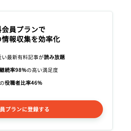
記事をお気に入りに保存するには
ログインが必要です
料会員プランで
ログイン
会員登録
の情報収集を効率化
本近い最新有料記事が
読み放題
継続率98%
の高い満足度
の
役職者比率46%
員プランに登録する