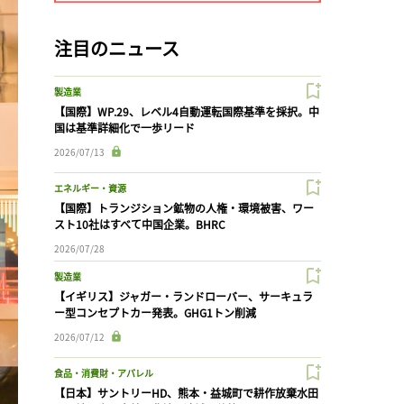
注目のニュース
製造業
【国際】WP.29、レベル4自動運転国際基準を採択。中
国は基準詳細化で一歩リード
2026/07/13
エネルギー・資源
【国際】トランジション鉱物の人権・環境被害、ワー
スト10社はすべて中国企業。BHRC
2026/07/28
製造業
【イギリス】ジャガー・ランドローバー、サーキュラ
ー型コンセプトカー発表。GHG1トン削減
2026/07/12
食品・消費財・アパレル
【日本】サントリーHD、熊本・益城町で耕作放棄水田