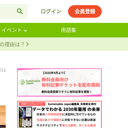
ログイン
会員登録
・イベント
用語集
。その理由は？
/11
ず