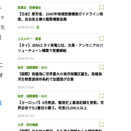
れ
医薬品・医療福祉
【日本】厚労省、2040年地域医療構想ガイドライン発
チッ
表。自治体主導の態勢構築急務
けた
2026/07/12
同
エネルギー・資源
【タイ】JERAとタイ発電公社、水素・アンモニアのバ
リューチェーン構築で覚書締結
2026/07/21
こ
政府・国際機関・NGO
す
【国際】南極海に世界最大の海洋保護区誕生。南極海
洋生物資源保存条約で加盟国が合意
2016/11/16
政府・国際機関・NGO
署
【ヨーロッパ】6月熱波、観測史上最高記録を更新。世
界全体でも2番目の暑さ。死者25,000人以上
2026/07/22
大学・研究機関