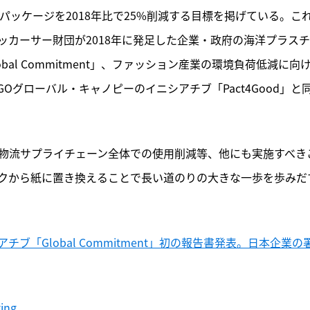
パッケージを2018年比で25%削減する目標を掲げている。こ
カーサー財団が2018年に発足した企業・政府の海洋プラス
y Global Commitment」、ファッション産業の環境負荷低減に向
境NGOグローバル・キャノピーのイニシアチブ「Pact4Good」と
、物流サプライチェーン全体での使用削減等、他にも実施すべき
クから紙に置き換えることで長い道のりの大きな一歩を歩みだ
「Global Commitment」初の報告書発表。日本企業の
ging