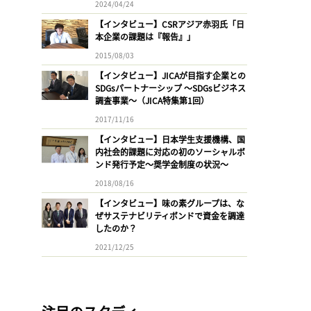
2024/04/24
【インタビュー】CSRアジア赤羽氏「日
本企業の課題は『報告』」
2015/08/03
【インタビュー】JICAが目指す企業との
SDGsパートナーシップ 〜SDGsビジネス
調査事業〜（JICA特集第1回）
2017/11/16
【インタビュー】日本学生支援機構、国
内社会的課題に対応の初のソーシャルボ
ンド発行予定〜奨学金制度の状況〜
2018/08/16
【インタビュー】味の素グループは、な
ぜサステナビリティボンドで資金を調達
したのか？
2021/12/25