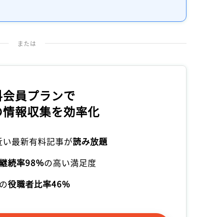
記事をお気に入りに保存するには
ログインが必要です
または
ログイン
会員登録
料会員プランで
の情報収集を効率化
本近い最新有料記事が
読み放題
継続率98%
の高い満足度
の
役職者比率46%