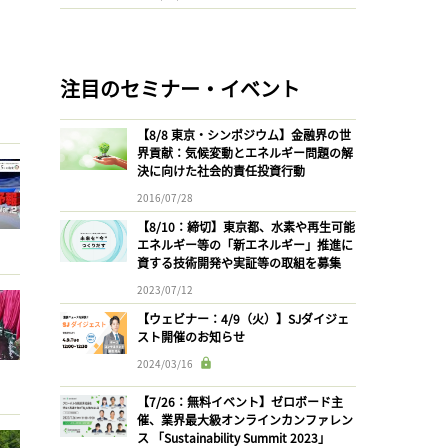
注目のセミナー・イベント
【8/8 東京・シンポジウム】金融界の世
界貢献：気候変動とエネルギー問題の解
決に向けた社会的責任投資行動
2016/07/28
【8/10：締切】東京都、水素や再生可能
エネルギー等の「新エネルギー」推進に
資する技術開発や実証等の取組を募集
2023/07/12
【ウェビナー：4/9（火）】SJダイジェ
スト開催のお知らせ
2024/03/16
【7/26：無料イベント】ゼロボード主
催、業界最大級オンラインカンファレン
ス 「Sustainability Summit 2023」