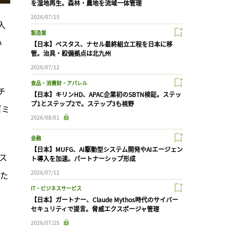
を湿地再生。森林・農地を流域一体管理
2026/07/15
入
製造業
い
【日本】ベスタス、ナセル最終組立工程を日本に移
管。治具・設備拠点は北九州
2026/07/12
食品・消費財・アパレル
チ
【日本】キリンHD、APAC企業初のSBTN検証。ステッ
プ1とステップ2で。ステップ3も視野
ゴミ
2026/08/01
金融
【日本】MUFG、AI駆動型システム開発やAIエージェン
ス
ト導入を加速。パートナーシップ形成
2026/07/12
した
IT・ビジネスサービス
【日本】ガートナー、Claude Mythos時代のサイバー
セキュリティで提言。脅威エクスポージャ管理
2026/07/25