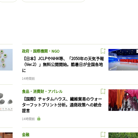
政府・国際機関・NGO
【日本】JCLPやNHK等、「2050年の天気予報
（Ver.2）」無料公開開始。酷暑日が全国各地
に
14時間前
食品・消費財・アパレル
【国際】チャタムハウス、繊維貿易のウォー
ターフットプリント分析。通商政策への統合
提言
14時間前
金融