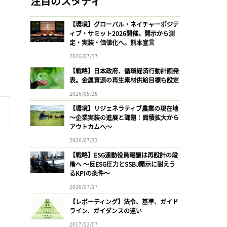
注目のスタディ
【環境】グローバル・ネイチャーポジテ
ィブ・サミット2026開催。開示から測
定・実装・価値化へ。熊本宣言
2026/07/17
【戦略】日本政府、循環経済行動計画発
表。金属資源の再生素材供給目標も設定
2026/05/25
【環境】リジェネラティブ農業の現在地
〜企業実装の進展と課題：面積拡大から
アウトカムへ〜
2026/07/22
【戦略】ESG連動役員報酬は再設計の段
階へ 〜反ESG圧力とSSBJ開示に耐えう
るKPIの条件〜
2026/07/27
【レポーティング】法令、基準、ガイド
ライン、ガイダンスの違い
2017/02/07