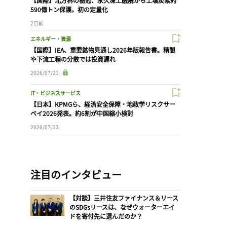
【国際】北方林の樹冠、永久凍土融解から土壌炭素約
590億トン保護。初の定量化
2日前
エネルギー・資源
【国際】IEA、重要鉱物見通し2026年版報告書。精製
や下流工程の分散では投資遅れ
2026/07/21
IT・ビジネスサービス
【日本】KPMGら、経済安全保障・地政学リスクサー
ベイ2026発表。約6割が中国縮小検討
2026/07/13
注目のインタビュー
【対談】三井住友ファイナンス＆リース
のSDGsリースは、なぜウォーターエイ
ドを寄付先に選んだのか？