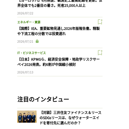
【ヨーロッパ】6月熱波、観測史上最高記録を更新。世
界全体でも2番目の暑さ。死者25,000人以上
2026/07/22
エネルギー・資源
【国際】IEA、重要鉱物見通し2026年版報告書。精製
や下流工程の分散では投資遅れ
2026/07/21
IT・ビジネスサービス
【日本】KPMGら、経済安全保障・地政学リスクサー
ベイ2026発表。約6割が中国縮小検討
2026/07/13
注目のインタビュー
【対談】三井住友ファイナンス＆リース
のSDGsリースは、なぜウォーターエイ
ドを寄付先に選んだのか？