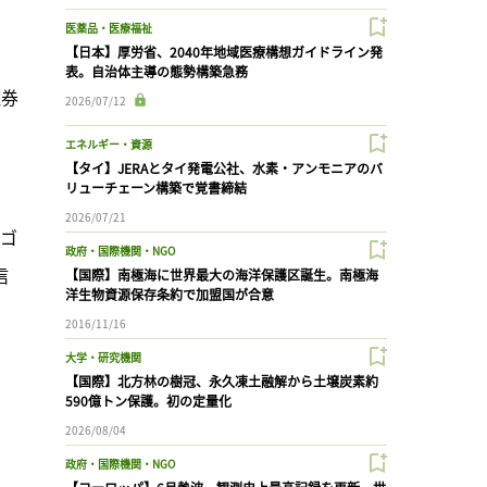
医薬品・医療福祉
【日本】厚労省、2040年地域医療構想ガイドライン発
表。自治体主導の態勢構築急務
証券
2026/07/12
エネルギー・資源
【タイ】JERAとタイ発電公社、水素・アンモニアのバ
リューチェーン構築で覚書締結
2026/07/21
テゴ
政府・国際機関・NGO
信
【国際】南極海に世界最大の海洋保護区誕生。南極海
洋生物資源保存条約で加盟国が合意
2016/11/16
大学・研究機関
【国際】北方林の樹冠、永久凍土融解から土壌炭素約
590億トン保護。初の定量化
2026/08/04
政府・国際機関・NGO