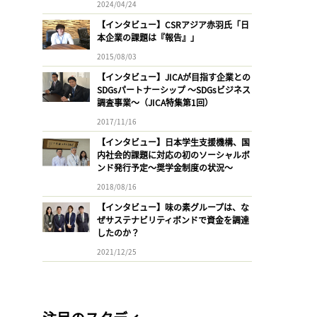
2024/04/24
【インタビュー】CSRアジア赤羽氏「日
本企業の課題は『報告』」
2015/08/03
【インタビュー】JICAが目指す企業との
SDGsパートナーシップ 〜SDGsビジネス
調査事業〜（JICA特集第1回）
2017/11/16
【インタビュー】日本学生支援機構、国
内社会的課題に対応の初のソーシャルボ
ンド発行予定〜奨学金制度の状況〜
2018/08/16
【インタビュー】味の素グループは、な
ぜサステナビリティボンドで資金を調達
したのか？
2021/12/25