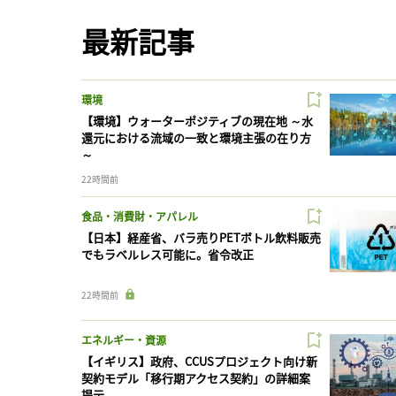
最新記事
環境
【環境】ウォーターポジティブの現在地 ～水
還元における流域の一致と環境主張の在り方
～
22時間前
食品・消費財・アパレル
【日本】経産省、バラ売りPETボトル飲料販売
でもラベルレス可能に。省令改正
22時間前
エネルギー・資源
【イギリス】政府、CCUSプロジェクト向け新
契約モデル「移行期アクセス契約」の詳細案
提示