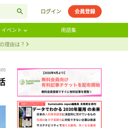
ログイン
会員登録
・イベント
用語集
。その理由は？
/05
活