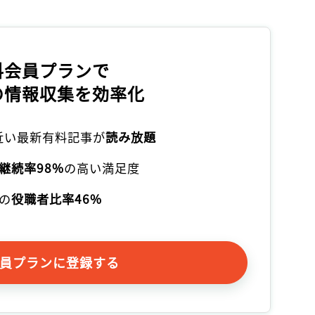
記事をお気に入りに保存するには
ログインが必要です
料会員プランで
ログイン
会員登録
の情報収集を効率化
本近い最新有料記事が
読み放題
継続率98%
の高い満足度
の
役職者比率46%
員プランに登録する