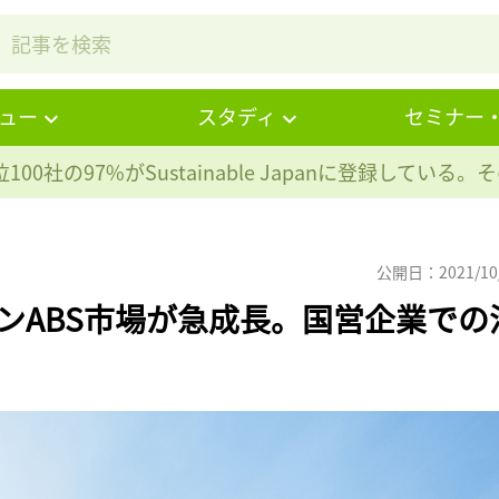
ュー
スタディ
セミナー
100社の97%が
Sustainable Japanに登録している
公開日：2021/10
ーンABS市場が急成長。国営企業での