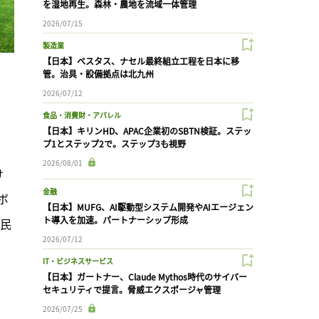
を湿地再生。森林・農地を流域一体管理
2026/07/15
製造業
【日本】ベスタス、ナセル最終組立工程を日本に移
管。治具・設備拠点は北九州
2026/07/12
食品・消費財・アパレル
【日本】キリンHD、APAC企業初のSBTN検証。ステッ
プ1とステップ2で。ステップ3も視野
2026/08/01
け
金融
ボ
【日本】MUFG、AI駆動型システム開発やAIエージェン
ト導入を加速。パートナーシップ形成
人民
2026/07/12
IT・ビジネスサービス
【日本】ガートナー、Claude Mythos時代のサイバー
セキュリティで提言。脅威エクスポージャ管理
2026/07/25