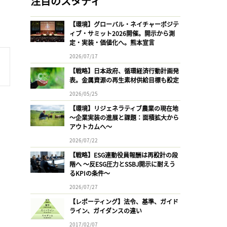
注目のスタディ
【環境】グローバル・ネイチャーポジテ
ィブ・サミット2026開催。開示から測
定・実装・価値化へ。熊本宣言
2026/07/17
【戦略】日本政府、循環経済行動計画発
表。金属資源の再生素材供給目標も設定
2026/05/25
【環境】リジェネラティブ農業の現在地
〜企業実装の進展と課題：面積拡大から
アウトカムへ〜
2026/07/22
【戦略】ESG連動役員報酬は再設計の段
階へ 〜反ESG圧力とSSBJ開示に耐えう
るKPIの条件〜
2026/07/27
【レポーティング】法令、基準、ガイド
ライン、ガイダンスの違い
2017/02/07