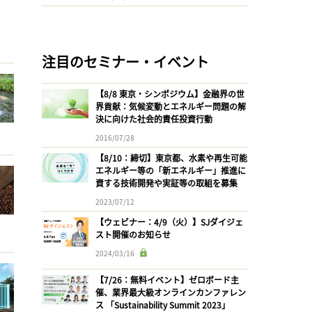
注目のセミナー・イベント
【8/8 東京・シンポジウム】金融界の世
界貢献：気候変動とエネルギー問題の解
決に向けた社会的責任投資行動
2016/07/28
【8/10：締切】東京都、水素や再生可能
エネルギー等の「新エネルギー」推進に
資する技術開発や実証等の取組を募集
2023/07/12
【ウェビナー：4/9（火）】SJダイジェ
スト開催のお知らせ
2024/03/16
【7/26：無料イベント】ゼロボード主
催、業界最大級オンラインカンファレン
ス 「Sustainability Summit 2023」