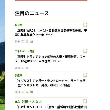
注目のニュース
製造業
【国際】WP.29、レベル4自動運転国際基準を採択。中
国は基準詳細化で一歩リード
2026/07/13
エネルギー・資源
【国際】トランジション鉱物の人権・環境被害、ワー
スト10社はすべて中国企業。BHRC
2026/07/28
製造業
【イギリス】ジャガー・ランドローバー、サーキュラ
ー型コンセプトカー発表。GHG1トン削減
2026/07/12
食品・消費財・アパレル
【日本】サントリーHD、熊本・益城町で耕作放棄水田