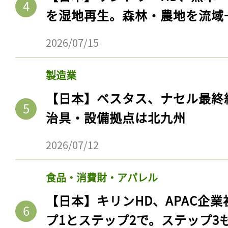
ログイン
を湿地再生。森林・農地を流域
2026/07/15
会員登録
製造業
【日本】ベスタス、ナセル最終
治具・設備拠点は北九州
2026/07/12
食品・消費財・アパレル
【日本】キリンHD、APAC企業
プ1とステップ2で。ステップ3