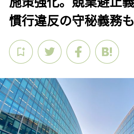
施策強化。競業避止
慣行違反の守秘義務