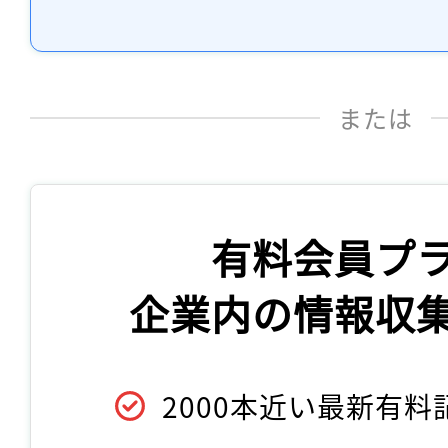
または
有料会員プ
企業内の情報収
2000本近い最新有料