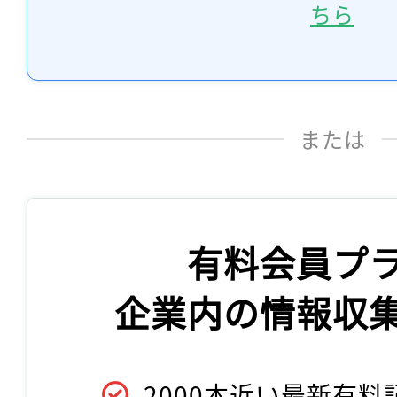
ちら
または
有料会員プ
企業内の情報収
2000本近い最新有料