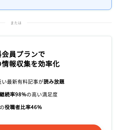
記事をお気に入りに保存するには
ログインが必要です
または
ログイン
会員登録
料会員プランで
の情報収集を効率化
本近い最新有料記事が
読み放題
継続率98%
の高い満足度
の
役職者比率46%