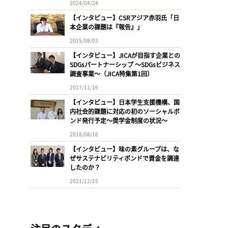
2024/04/24
【インタビュー】CSRアジア赤羽氏「日
本企業の課題は『報告』」
2015/08/03
【インタビュー】JICAが目指す企業との
SDGsパートナーシップ 〜SDGsビジネス
調査事業〜（JICA特集第1回）
2017/11/16
【インタビュー】日本学生支援機構、国
内社会的課題に対応の初のソーシャルボ
ンド発行予定〜奨学金制度の状況〜
2018/08/16
【インタビュー】味の素グループは、な
ぜサステナビリティボンドで資金を調達
したのか？
2021/12/25