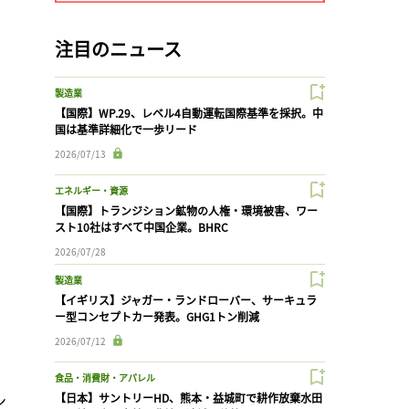
注目のニュース
製造業
【国際】WP.29、レベル4自動運転国際基準を採択。中
国は基準詳細化で一歩リード
2026/07/13
エネルギー・資源
【国際】トランジション鉱物の人権・環境被害、ワー
スト10社はすべて中国企業。BHRC
2026/07/28
製造業
【イギリス】ジャガー・ランドローバー、サーキュラ
ー型コンセプトカー発表。GHG1トン削減
2026/07/12
食品・消費財・アパレル
ン
【日本】サントリーHD、熊本・益城町で耕作放棄水田