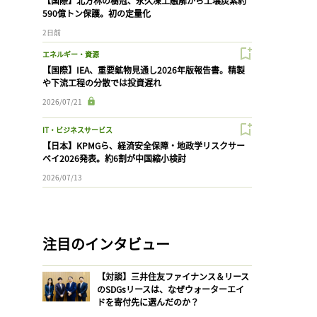
【国際】北方林の樹冠、永久凍土融解から土壌炭素約
590億トン保護。初の定量化
2日前
エネルギー・資源
【国際】IEA、重要鉱物見通し2026年版報告書。精製
や下流工程の分散では投資遅れ
2026/07/21
IT・ビジネスサービス
【日本】KPMGら、経済安全保障・地政学リスクサー
ベイ2026発表。約6割が中国縮小検討
2026/07/13
注目のインタビュー
【対談】三井住友ファイナンス＆リース
のSDGsリースは、なぜウォーターエイ
ドを寄付先に選んだのか？