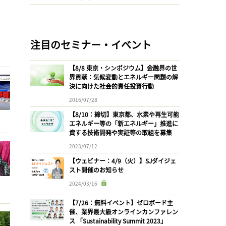
注目のセミナー・イベント
【8/8 東京・シンポジウム】金融界の世
界貢献：気候変動とエネルギー問題の解
決に向けた社会的責任投資行動
2016/07/28
【8/10：締切】東京都、水素や再生可能
エネルギー等の「新エネルギー」推進に
資する技術開発や実証等の取組を募集
2023/07/12
【ウェビナー：4/9（火）】SJダイジェ
スト開催のお知らせ
2024/03/16
【7/26：無料イベント】ゼロボード主
催、業界最大級オンラインカンファレン
ス 「Sustainability Summit 2023」