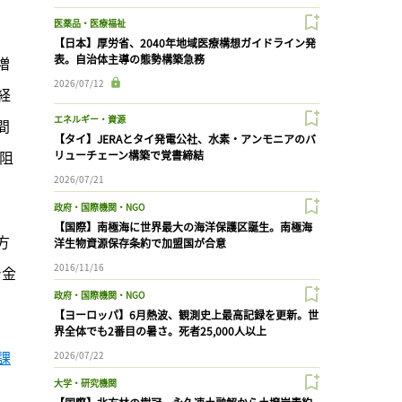
医薬品・医療福祉
【日本】厚労省、2040年地域医療構想ガイドライン発
表。自治体主導の態勢構築急務
増
2026/07/12
経
エネルギー・資源
間
【タイ】JERAとタイ発電公社、水素・アンモニアのバ
阻
リューチェーン構築で覚書締結
2026/07/21
政府・国際機関・NGO
【国際】南極海に世界最大の海洋保護区誕生。南極海
方
洋生物資源保存条約で加盟国が合意
2016/11/16
で金
政府・国際機関・NGO
【ヨーロッパ】6月熱波、観測史上最高記録を更新。世
界全体でも2番目の暑さ。死者25,000人以上
課
2026/07/22
大学・研究機関