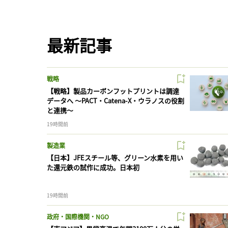
最新記事
戦略
【戦略】製品カーボンフットプリントは調達
データへ 〜PACT・Catena-X・ウラノスの役割
と連携〜
19時間前
製造業
【日本】JFEスチール等、グリーン水素を用い
た還元鉄の試作に成功。日本初
19時間前
政府・国際機関・NGO