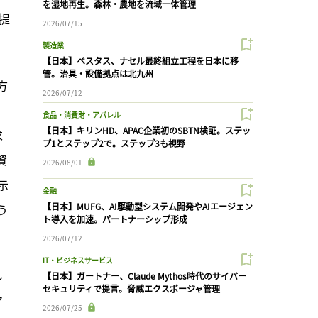
を湿地再生。森林・農地を流域一体管理
提
2026/07/15
製造業
【日本】ベスタス、ナセル最終組立工程を日本に移
管。治具・設備拠点は北九州
方
2026/07/12
食品・消費財・アパレル
【日本】キリンHD、APAC企業初のSBTN検証。ステッ
求
プ1とステップ2で。ステップ3も視野
資
2026/08/01
示
金融
【日本】MUFG、AI駆動型システム開発やAIエージェン
う
ト導入を加速。パートナーシップ形成
2026/07/12
IT・ビジネスサービス
ル
【日本】ガートナー、Claude Mythos時代のサイバー
セキュリティで提言。脅威エクスポージャ管理
ア
2026/07/25