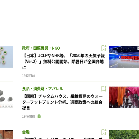
政府・国際機関・NGO
【日本】JCLPやNHK等、「2050年の天気予報
（Ver.2）」無料公開開始。酷暑日が全国各地
に
19時間前
食品・消費財・アパレル
【国際】チャタムハウス、繊維貿易のウォー
ターフットプリント分析。通商政策への統合
提言
19時間前
金融