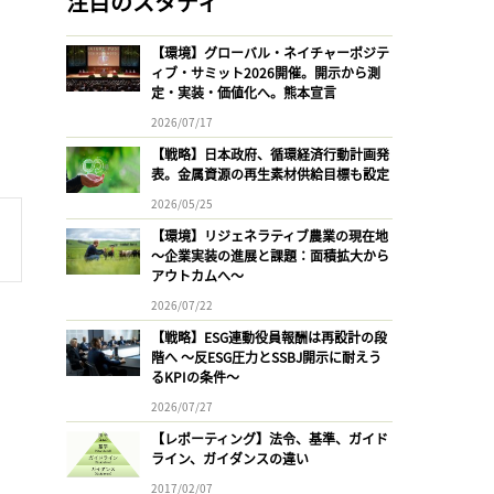
注目のスタディ
【環境】グローバル・ネイチャーポジテ
ィブ・サミット2026開催。開示から測
定・実装・価値化へ。熊本宣言
2026/07/17
【戦略】日本政府、循環経済行動計画発
表。金属資源の再生素材供給目標も設定
2026/05/25
【環境】リジェネラティブ農業の現在地
〜企業実装の進展と課題：面積拡大から
アウトカムへ〜
2026/07/22
【戦略】ESG連動役員報酬は再設計の段
階へ 〜反ESG圧力とSSBJ開示に耐えう
るKPIの条件〜
2026/07/27
【レポーティング】法令、基準、ガイド
ライン、ガイダンスの違い
2017/02/07