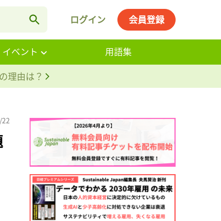
ログイン
会員登録
・イベント
用語集
。その理由は？
/22
題