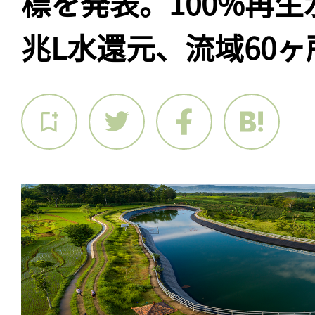
標を発表。100%再生
兆L水還元、流域60ヶ