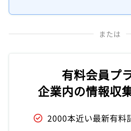
または
有料会員プ
企業内の情報収
2000本近い最新有料