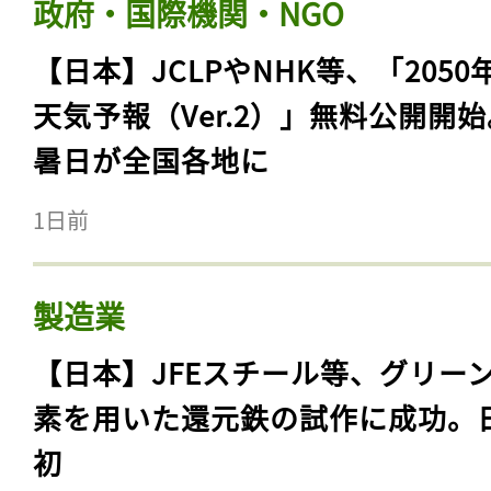
政府・国際機関・NGO
【日本】JCLPやNHK等、「2050
天気予報（Ver.2）」無料公開開
暑日が全国各地に
1日前
製造業
【日本】JFEスチール等、グリー
素を用いた還元鉄の試作に成功。
初