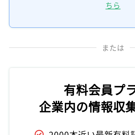
ちら
または
有料会員プ
企業内の情報収
2000本近い最新有料