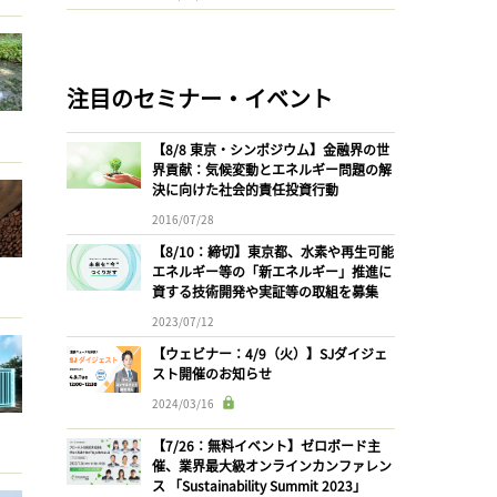
注目のセミナー・イベント
【8/8 東京・シンポジウム】金融界の世
界貢献：気候変動とエネルギー問題の解
決に向けた社会的責任投資行動
2016/07/28
【8/10：締切】東京都、水素や再生可能
エネルギー等の「新エネルギー」推進に
資する技術開発や実証等の取組を募集
2023/07/12
【ウェビナー：4/9（火）】SJダイジェ
スト開催のお知らせ
2024/03/16
【7/26：無料イベント】ゼロボード主
催、業界最大級オンラインカンファレン
ス 「Sustainability Summit 2023」