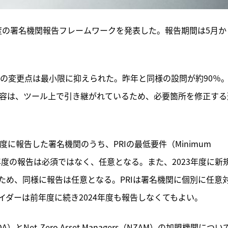
4年度の署名機関報告フレームワークを発表した。報告期間は5月か
の変更点は最小限に抑えられた。昨年と同様の設問が約90％
内容は、ツール上で引き継がれているため、必要箇所を修正する
に報告した署名機関のうち、PRIの最低要件（Minimum 
024年度の報告は必須ではなく、任意となる。また、2023年度に新
ため、同様に報告は任意となる。PRIは署名機関に個別に任意
ダーは前年度に続き2024年度も報告しなくてもよい。
NZAOA）とNet-Zero Asset Managers（NZAM）の加盟機関につい