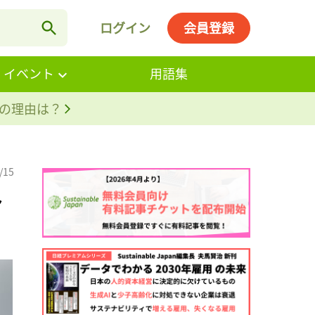
ログイン
会員登録
・イベント
用語集
。その理由は？
/15
多