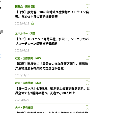
医薬品・医療福祉
ク
【日本】厚労省、2040年地域医療構想ガイドライン発
表。自治体主導の態勢構築急務
2026/07/12
0月
エネルギー・資源
【タイ】JERAとタイ発電公社、水素・アンモニアのバ
。
リューチェーン構築で覚書締結
2026/07/21
点
政府・国際機関・NGO
【国際】南極海に世界最大の海洋保護区誕生。南極海
洋生物資源保存条約で加盟国が合意
2016/11/16
政府・国際機関・NGO
【ヨーロッパ】6月熱波、観測史上最高記録を更新。世
界全体でも2番目の暑さ。死者25,000人以上
2026/07/22
大学・研究機関