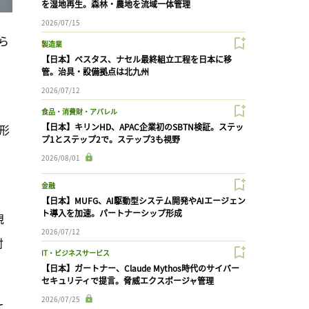
を湿地再生。森林・農地を流域一体管理
2026/07/15
ら
製造業
【日本】ベスタス、ナセル最終組立工程を日本に移
管。治具・設備拠点は北九州
2026/07/12
。
食品・消費財・アパレル
【日本】キリンHD、APAC企業初のSBTN検証。ステッ
形
プ1とステップ2で。ステップ3も視野
2026/08/01
金融
【日本】MUFG、AI駆動型システム開発やAIエージェン
ト導入を加速。パートナーシップ形成
規
2026/07/12
対
IT・ビジネスサービス
【日本】ガートナー、Claude Mythos時代のサイバー
セキュリティで提言。脅威エクスポージャ管理
2026/07/25
て