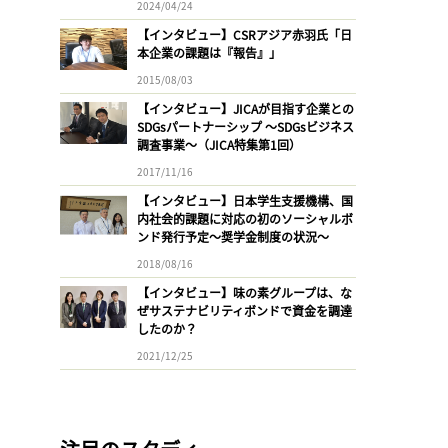
2024/04/24
【インタビュー】CSRアジア赤羽氏「日
本企業の課題は『報告』」
2015/08/03
【インタビュー】JICAが目指す企業との
SDGsパートナーシップ 〜SDGsビジネス
調査事業〜（JICA特集第1回）
2017/11/16
【インタビュー】日本学生支援機構、国
内社会的課題に対応の初のソーシャルボ
ンド発行予定〜奨学金制度の状況〜
2018/08/16
【インタビュー】味の素グループは、な
ぜサステナビリティボンドで資金を調達
したのか？
2021/12/25