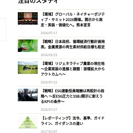
注目のスタディ
【環境】グローバル・ネイチャーポジテ
ィブ・サミット2026開催。開示から測
定・実装・価値化へ。熊本宣言
2026/07/17
【戦略】日本政府、循環経済行動計画発
表。金属資源の再生素材供給目標も設定
2026/05/25
【環境】リジェネラティブ農業の現在地
〜企業実装の進展と課題：面積拡大から
アウトカムへ〜
2026/07/22
【戦略】ESG連動役員報酬は再設計の段
階へ 〜反ESG圧力とSSBJ開示に耐えう
るKPIの条件〜
2026/07/27
【レポーティング】法令、基準、ガイド
ライン、ガイダンスの違い
2017/02/07