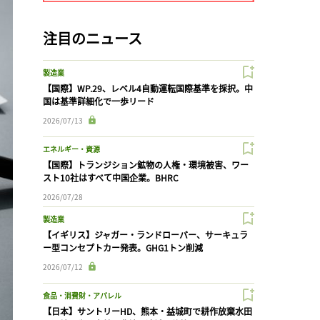
注目のニュース
製造業
【国際】WP.29、レベル4自動運転国際基準を採択。中
国は基準詳細化で一歩リード
2026/07/13
エネルギー・資源
【国際】トランジション鉱物の人権・環境被害、ワー
スト10社はすべて中国企業。BHRC
2026/07/28
製造業
【イギリス】ジャガー・ランドローバー、サーキュラ
ー型コンセプトカー発表。GHG1トン削減
2026/07/12
食品・消費財・アパレル
【日本】サントリーHD、熊本・益城町で耕作放棄水田