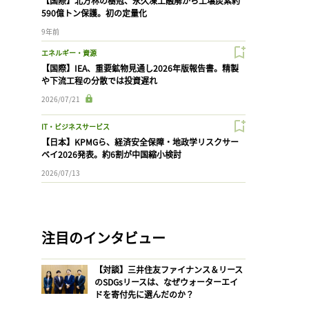
【国際】北方林の樹冠、永久凍土融解から土壌炭素約
590億トン保護。初の定量化
9年前
エネルギー・資源
【国際】IEA、重要鉱物見通し2026年版報告書。精製
や下流工程の分散では投資遅れ
2026/07/21
IT・ビジネスサービス
【日本】KPMGら、経済安全保障・地政学リスクサー
ベイ2026発表。約6割が中国縮小検討
2026/07/13
注目のインタビュー
【対談】三井住友ファイナンス＆リース
のSDGsリースは、なぜウォーターエイ
ドを寄付先に選んだのか？