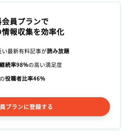
記事をお気に入りに保存するには
ログインが必要です
料会員プランで
の情報収集を効率化
ログイン
会員登録
本近い最新有料記事が
読み放題
継続率98%
の高い満足度
の
役職者比率46%
員プランに登録する