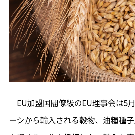
　EU加盟国閣僚級のEU理事会は5
ーシから輸入される穀物、油糧種子