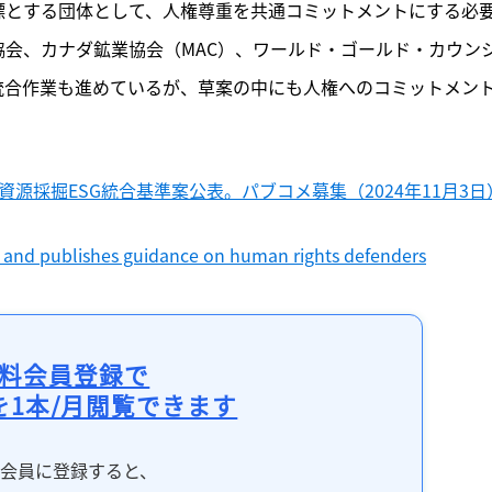
目標とする団体として、人権尊重を共通コミットメントにする必
協会、カナダ鉱業協会（MAC）、ワールド・ゴールド・カウン
統合作業も進めているが、草案の中にも人権へのコミットメン
団体、資源採掘ESG統合基準案公表。パブコメ募集（2024年11月3日
and publishes guidance on human rights defenders
料会員登録で
を1本/月閲覧できます
料会員に登録すると、