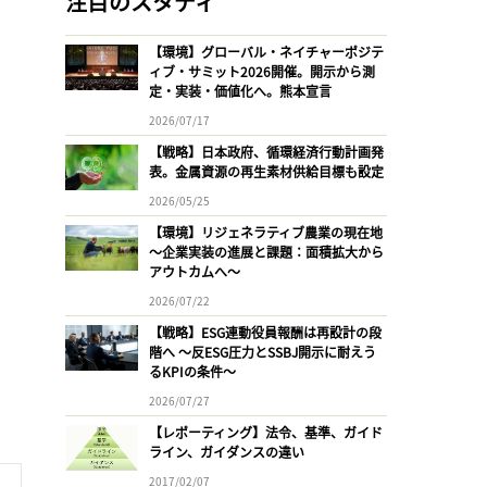
注目のスタディ
【環境】グローバル・ネイチャーポジテ
ィブ・サミット2026開催。開示から測
定・実装・価値化へ。熊本宣言
2026/07/17
【戦略】日本政府、循環経済行動計画発
表。金属資源の再生素材供給目標も設定
2026/05/25
【環境】リジェネラティブ農業の現在地
〜企業実装の進展と課題：面積拡大から
アウトカムへ〜
2026/07/22
【戦略】ESG連動役員報酬は再設計の段
階へ 〜反ESG圧力とSSBJ開示に耐えう
るKPIの条件〜
2026/07/27
【レポーティング】法令、基準、ガイド
ライン、ガイダンスの違い
2017/02/07