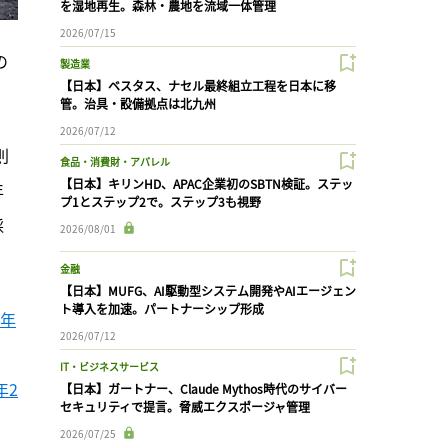
を湿地再生。森林・農地を流域一体管理
2026/07/15
の
製造業
【日本】ベスタス、ナセル最終組立工程を日本に移
管。治具・設備拠点は北九州
2026/07/12
則
食品・消費財・アパレル
【日本】キリンHD、APAC企業初のSBTN検証。ステッ
年
プ1とステップ2で。ステップ3も視野
採
2026/08/01
金融
【日本】MUFG、AI駆動型システム開発やAIエージェン
ト導入を加速。パートナーシップ形成
3年
2026/07/12
IT・ビジネスサービス
年2
【日本】ガートナー、Claude Mythos時代のサイバー
セキュリティで提言。脅威エクスポージャ管理
2026/07/25