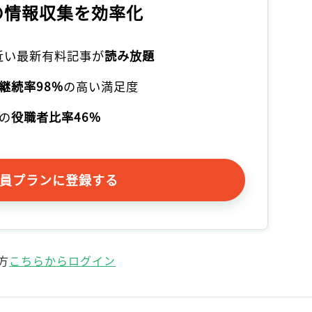
の情報収集を効率化
本近い最新有料記事が
読み放題
継続率98%
の高い満足度
の
役職者比率46%
員プランに登録する
方
こちらからログイン