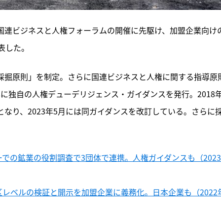
日、国連ビジネスと人権フォーラムの開催に先駆け、加盟企業向け
表した。
採掘原則」を制定。さらに国連ビジネスと人権に関する指導原
2年に独自の人権デューデリジェンス・ガイダンスを発行。2018
となり、2023年5月には同ガイダンスを改訂している。さらに
ーでの鉱業の役割調査で3団体で連携。人権ガイダンスも（202
区レベルの検証と開示を加盟企業に義務化。日本企業も（2022