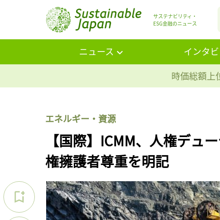
サステナビリティ・
ESG金融のニュース
ニュース
インタビ
時価総額上位
エネルギー・資源
【国際】ICMM、人権デュ
権擁護者尊重を明記