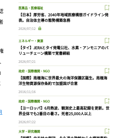
医薬品・医療福祉
認
【日本】厚労省、2040年地域医療構想ガイドライン発
表。自治体主導の態勢構築急務
者
2026/07/12
エネルギー・資源
【タイ】JERAとタイ発電公社、水素・アンモニアのバ
権
リューチェーン構築で覚書締結
人
2026/07/21
」
政府・国際機関・NGO
【国際】南極海に世界最大の海洋保護区誕生。南極海
と
洋生物資源保存条約で加盟国が合意
2016/11/16
政府・国際機関・NGO
【ヨーロッパ】6月熱波、観測史上最高記録を更新。世
月
界全体でも2番目の暑さ。死者25,000人以上
2026/07/22
大学・研究機関