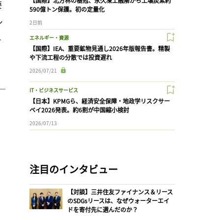
【国際】北方林の樹冠、永久凍土融解から土壌炭素約
要
590億トン保護。初の定量化
シ
2日前
ト
エネルギー・資源
【国際】IEA、重要鉱物見通し2026年版報告書。精製
や下流工程の分散では投資遅れ
2026/07/21
）
IT・ビジネスサービス
【日本】KPMGら、経済安全保障・地政学リスクサー
ベイ2026発表。約6割が中国縮小検討
2026/07/13
注目のインタビュー
【対談】三井住友ファイナンス＆リース
のSDGsリースは、なぜウォーターエイ
ドを寄付先に選んだのか？