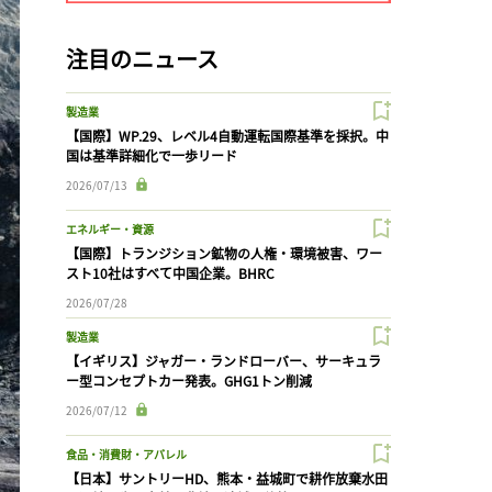
注目のニュース
製造業
【国際】WP.29、レベル4自動運転国際基準を採択。中
国は基準詳細化で一歩リード
2026/07/13
エネルギー・資源
【国際】トランジション鉱物の人権・環境被害、ワー
スト10社はすべて中国企業。BHRC
2026/07/28
製造業
【イギリス】ジャガー・ランドローバー、サーキュラ
ー型コンセプトカー発表。GHG1トン削減
2026/07/12
食品・消費財・アパレル
【日本】サントリーHD、熊本・益城町で耕作放棄水田