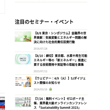
注目のセミナー・イベント
【8/8 東京・シンポジウム】金融界の世
界貢献：気候変動とエネルギー問題の解
決に向けた社会的責任投資行動
2016/07/28
【8/10：締切】東京都、水素や再生可能
エネルギー等の「新エネルギー」推進に
資する技術開発や実証等の取組を募集
2023/07/12
【ウェビナー：4/9（火）】SJダイジェ
スト開催のお知らせ
2024/03/16
【7/26：無料イベント】ゼロボード主
催、業界最大級オンラインカンファレン
ス 「Sustainability Summit 2023」