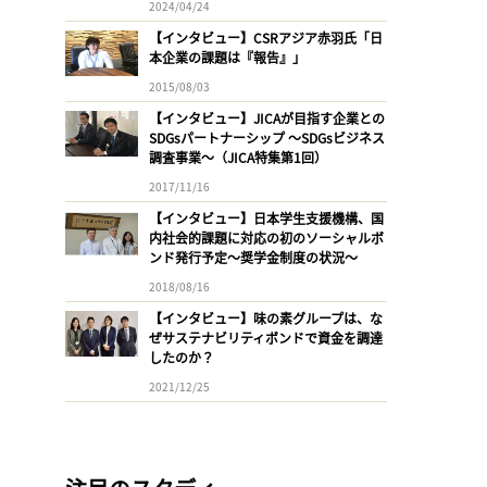
2024/04/24
【インタビュー】CSRアジア赤羽氏「日
本企業の課題は『報告』」
2015/08/03
【インタビュー】JICAが目指す企業との
SDGsパートナーシップ 〜SDGsビジネス
調査事業〜（JICA特集第1回）
2017/11/16
【インタビュー】日本学生支援機構、国
内社会的課題に対応の初のソーシャルボ
ンド発行予定〜奨学金制度の状況〜
2018/08/16
【インタビュー】味の素グループは、な
ぜサステナビリティボンドで資金を調達
したのか？
2021/12/25