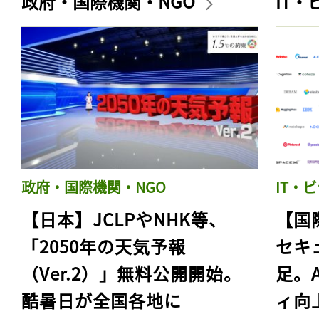
政府・国際機関・NGO
IT
政府・国際機関・NGO
IT・
【日本】JCLPやNHK等、
【国
「2050年の天気予報
セキ
（Ver.2）」無料公開開始。
足。
酷暑日が全国各地に
ィ向