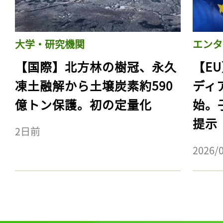
大学・研究機関
エンタ
【国際】北方林の樹冠、永久
【E
凍土融解から土壌炭素約590
ディ
億トン保護。初の定量化
始。
提示
2日前
2026/
記事をお気に入りに
ログインが必