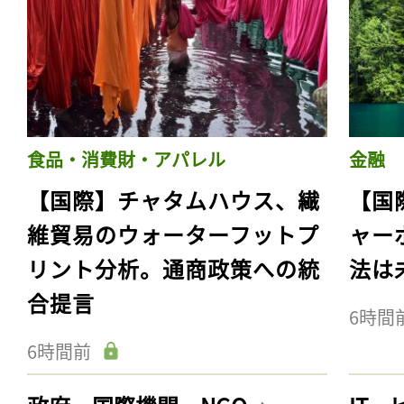
食品・消費財・アパレル
金融
【国際】チャタムハウス、繊
【国
維貿易のウォーターフットプ
ャー
リント分析。通商政策への統
法は
合提言
6時間
6時間前