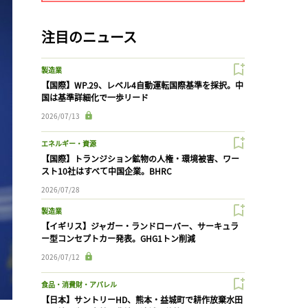
注目のニュース
製造業
【国際】WP.29、レベル4自動運転国際基準を採択。中
国は基準詳細化で一歩リード
2026/07/13
エネルギー・資源
【国際】トランジション鉱物の人権・環境被害、ワー
スト10社はすべて中国企業。BHRC
2026/07/28
製造業
【イギリス】ジャガー・ランドローバー、サーキュラ
ー型コンセプトカー発表。GHG1トン削減
2026/07/12
食品・消費財・アパレル
【日本】サントリーHD、熊本・益城町で耕作放棄水田