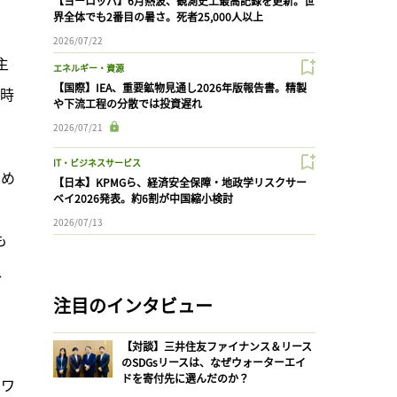
【ヨーロッパ】6月熱波、観測史上最高記録を更新。世
界全体でも2番目の暑さ。死者25,000人以上
2026/07/22
主
エネルギー・資源
【国際】IEA、重要鉱物見通し2026年版報告書。精製
る時
や下流工程の分散では投資遅れ
2026/07/21
IT・ビジネスサービス
占め
【日本】KPMGら、経済安全保障・地政学リスクサー
ベイ2026発表。約6割が中国縮小検討
2026/07/13
も
、
注目のインタビュー
【対談】三井住友ファイナンス＆リース
のSDGsリースは、なぜウォーターエイ
ドを寄付先に選んだのか？
、ワ