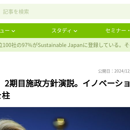
ュー
スタディ
セミナー
100社の97%が
Sustainable Japanに登録している
公開日：2024/12
、2期目施政方針演説。イノベーシ
を柱