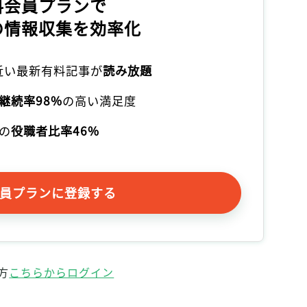
料会員プランで
の情報収集を効率化
本近い最新有料記事が
読み放題
継続率98%
の高い満足度
の
役職者比率46%
員プランに登録する
方
こちらからログイン