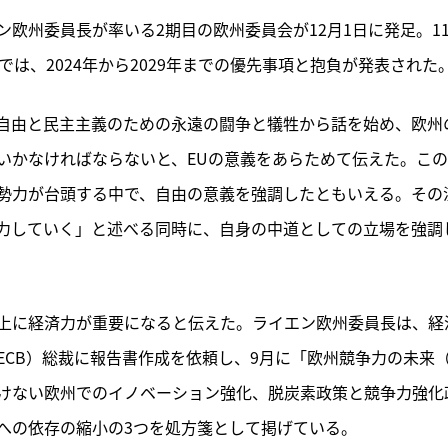
欧州委員長が率いる2期目の欧州委員会が12月1日に発足。1
は、2024年から2029年までの優先事項と抱負が発表された
自由と民主主義のための永遠の闘争と犠牲から話を始め、欧州
いかなければならないと、EUの意義をあらためて伝えた。こ
勢力が台頭する中で、自由の意義を強調したともいえる。その
力していく」と述べる同時に、自身の中道としての立場を強調
上に経済力が重要になると伝えた。ライエン欧州委員長は、経
CB）総裁に報告書作成を依頼し、9月に
「欧州競争力の未来
けない欧州でのイノベーション強化、脱炭素政策と競争力強化
への依存の縮小の3つを処方箋として掲げている。