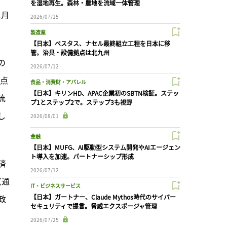
を湿地再生。森林・農地を流域一体管理
1月
2026/07/15
。
製造業
【日本】ベスタス、ナセル最終組立工程を日本に移
管。治具・設備拠点は北九州
の
2026/07/12
の点
食品・消費財・アパレル
【日本】キリンHD、APAC企業初のSBTN検証。ステッ
流
プ1とステップ2で。ステップ3も視野
し
2026/08/01
金融
【日本】MUFG、AI駆動型システム開発やAIエージェン
ト導入を加速。パートナーシップ形成
済
2026/07/12
（通
IT・ビジネスサービス
政
【日本】ガートナー、Claude Mythos時代のサイバー
セキュリティで提言。脅威エクスポージャ管理
2026/07/25