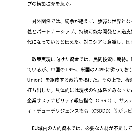
プの構築拡充を急ぐ。
　対外関係では、紛争が絶えず、脆弱な世界とな
義とパートナーシップ、持続可能な開発と人道支
代になっていると伝えた。対ロシアも意識し、国
　政策実現に向けた資金では、民間投資に期待。欧
ているが、中国の1.9%、米国の2.4%に劣っており、欧州貯蓄
Union）を組成する政策を掲げた。その上で、
打ち出した。具体的には現状の法体系をみなすた
企業サステナビリティ報告指令（CSRD）、サス
ィ・デューデリジェンス指令（CSDDD）等がレ
　EU域内の人的資本では、必要な人材が不足し