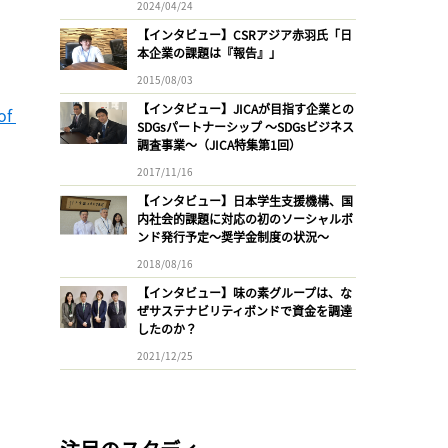
2024/04/24
【インタビュー】CSRアジア赤羽氏「日
本企業の課題は『報告』」
2015/08/03
【インタビュー】JICAが目指す企業との
f 
SDGsパートナーシップ 〜SDGsビジネス
調査事業〜（JICA特集第1回）
2017/11/16
【インタビュー】日本学生支援機構、国
内社会的課題に対応の初のソーシャルボ
ンド発行予定〜奨学金制度の状況〜
2018/08/16
【インタビュー】味の素グループは、な
ぜサステナビリティボンドで資金を調達
したのか？
2021/12/25