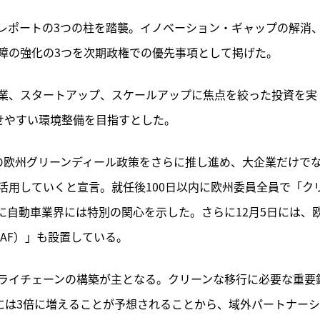
レポートの3つの柱を踏襲。イノベーション・ギャップの解消
障の強化の3つを次期政権での優先事項として掲げた。
業、スタートアップ、スケールアップに焦点を絞った投資を実
せやすい環境整備を目指すとした。
の欧州グリーンディール政策をさらに推し進め、大企業だけで
活用していくと宣言。就任後100日以内に欧州委員全員で「ク
に自動車業界には特別の関心を示した。さらに12月5日には、
AF）」も設置している。
ライチェーンの構築が主となる。クリーンな移行に必要な重要
には3倍に増えることが予想されることから、域外パートナー