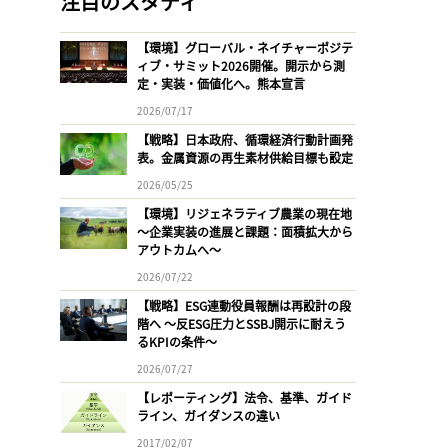
注目のスタディ
【環境】グローバル・ネイチャーポジテ
ィブ・サミット2026開催。開示から測
定・実装・価値化へ。熊本宣言
2026/07/17
【戦略】日本政府、循環経済行動計画発
表。金属資源の再生素材供給目標も設定
2026/05/25
【環境】リジェネラティブ農業の現在地
〜企業実装の進展と課題：面積拡大から
アウトカムへ〜
2026/07/22
【戦略】ESG連動役員報酬は再設計の段
階へ 〜反ESG圧力とSSBJ開示に耐えう
るKPIの条件〜
2026/07/27
【レポーティング】法令、基準、ガイド
ライン、ガイダンスの違い
2017/02/07