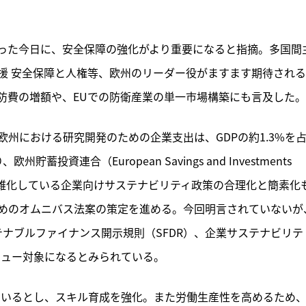
った今日に、安全保障の強化がより重要になると指摘。多国間
援 安全保障と人権等、欧州のリーダー役がますます期待され
防費の増額や、EUでの防衛産業の単一市場構築にも言及した。
州における研究開発のための企業支出は、GDPの約1.3%を
投資連合（European Savings and Investments 
複雑化している企業向けサステナビリティ政策の合理化と簡素化
めのオムニバス法案の策定を進める。今回明言されていないが
テナブルファイナンス開示規則（SFDR）、企業サステナビリテ
ビュー対象になるとみられている。
ているとし、スキル育成を強化。また労働生産性を高めるため