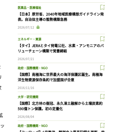
医薬品・医療福祉
、
【日本】厚労省、2040年地域医療構想ガイドライン発
表。自治体主導の態勢構築急務
2026/07/12
エネルギー・資源
【タイ】JERAとタイ発電公社、水素・アンモニアのバ
リューチェーン構築で覚書締結
2026/07/21
な
政府・国際機関・NGO
【国際】南極海に世界最大の海洋保護区誕生。南極海
リ
洋生物資源保存条約で加盟国が合意
欧
2016/11/16
大学・研究機関
【国際】北方林の樹冠、永久凍土融解から土壌炭素約
590億トン保護。初の定量化
鉱
2026/08/04
シッ
政府・国際機関・NGO