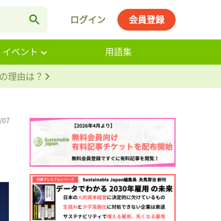
ログイン
会員登録
・イベント
用語集
。その理由は？
/07
ョ