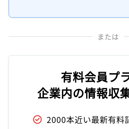
または
有料会員プ
企業内の情報収
2000本近い最新有料